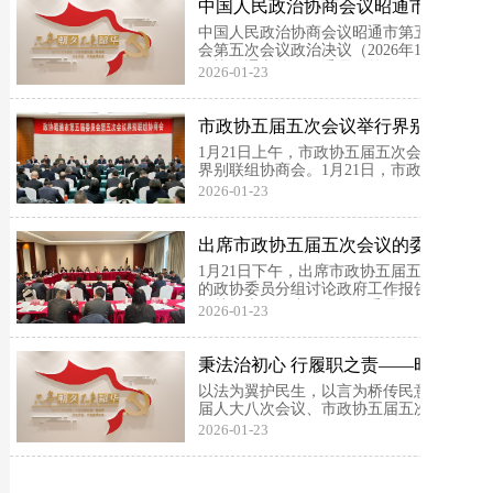
常委会主任王斌等在主席台就座。市政协
中国人民政治协商会议昭通市第五
主席申琼作闭幕讲...
届委员会第五次会议政治决议
中国人民政治协商会议昭通市第五届委员
会第五次会议政治决议（2026年1月22日
政协昭通市第五届委员会第五次会议通
2026-01-23
过）中国人民政治协商会议昭通市第五届
委员会第五次会议，于2026年1月19日至
22日在昭阳举行。在全体与会人员的共同
市政协五届五次会议举行界别联组
努力下...
协商会
1月21日上午，市政协五届五次会议举行
界别联组协商会。1月21日，市政协五届
五次会议举行界别联组协商会。中共昭通
2026-01-23
市委书记苏永忠，市委副书记、市委宣传
部部长唐源到会听取委员意见建议。市政
协主席申琼主持。苏永忠到会听取委员意
出席市政协五届五次会议的委员分
见建议。高玉、...
组讨论政府工作报告等
1月21日下午，出席市政协五届五次会议
的政协委员分组讨论政府工作报告及其他
有关报告。各小组会场，委员们围绕报告
2026-01-23
内容，结合工作实际畅所欲言、各抒己
见，为全市经济社会高质量跨越式发展建
言献策。委员们对政府工作报告给予高度
秉法治初心 行履职之责——昭通6名
评价，一致认为报告...
人大代表、政协委员两会期间履职
以法为翼护民生，以言为桥传民意。市五
实录
届人大八次会议、市政协五届五次会议期
间，昭通律师行业的6名人大代表、政协
2026-01-23
委员立足法律专业优势，紧扣“产、城、
人”三篇文章与“六大强市”建设目标，聚
焦产业发展、民生保障、社会治理等关键