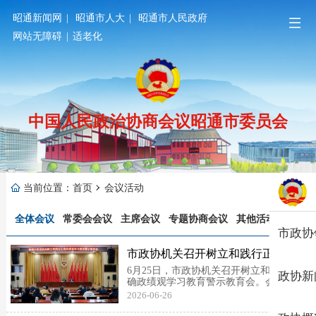
昭通新闻网
|
昭通市人大
|
昭通市人民政府
网站无障碍
|
适老化
中国人民政治协商会议昭通市委员会
当前位置：
首页
会议活动
全体会议
常委会会议
主席会议
专题协商会议
其他活动
市政协
市政协机关召开树立和践行正确政
绩观学习教育警示教育会
6月25日，市政协机关召开树立和践行正
政协新
确政绩观学习教育警示教育会。会议由市
政协副秘书长、办公室主任、机关党组副
2026-06-26
书记罗义主持。市政协党组成员、秘书
长、机关党组书记保卫华出席并讲话，机