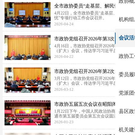
政协概
关全体干部职工参加。
全市政协委员“走基层、解民忧”专
项行动工作会议召开
4月22日，全市政协委员“走基层、解民
忧”专项行动工作会议召开。
机构组
2026-04-24
会议活
市政协党组召开2026年第3次（扩
大）会议
4月16日，市政协党组召开2026年第3次
（扩大）会议，传达学习习近平总书记近
期重要讲话重要指示重要文章精神、省委
政协工
2026-04-22
书记王宁在全省主要领导干部学习贯彻党
的二十届四中全会精神研讨班上的讲话、
《云南省作风革命效能革命提升行动实施
市政协党组召开2026年第2次（扩
委员履
方案》、《整...
大）会议
3月12日，市政协党组召开2026年第2次
（扩大）会议，传达学习习近平总书记关
于树立和践行正确政绩观的重要论述、关
2026-03-12
党派团
于在全党开展树立和践行正确政绩观学习
教育的重要指示精神，以及中央相关通知
和省委、市委有关会议精神，研究部署学
市政协五届五次会议在昭阳闭幕
习教育工作。
县区政
1月22日下午，中国人民政治协商会议昭
通市第五届委员会第五次会议圆满完成各
项议程，在昭阳胜利闭幕。中共昭通市委
2026-01-23
书记苏永忠，市委副书记、市长冯皓，市
机关建
委副书记、市委宣传部部长唐源，市人大