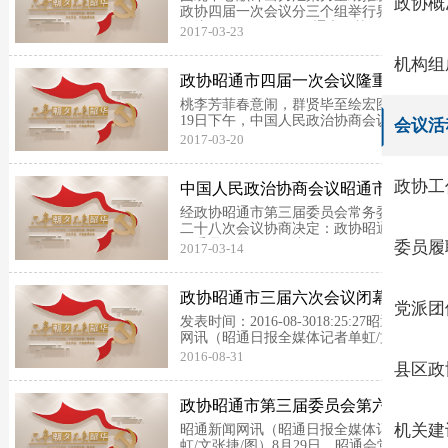
政协概
政协四届一次会议分三个组举行界别联组
会议3月21日下午，昭通市政协四届一次
2017-03-23
会议分三个组举行界别联组会议，25位政
协委员围绕脱贫攻坚、产业发展、教育兴
机构组
昭三个主题发言。市委书记杨亚林，市委
政协昭通市四届一次会议隆重开幕
副书记、市长郭...
桃李芳菲春意闹，群贤毕至绘宏图。3月
19日下午，中国人民政治协商会议昭通市
会议活
第四届委员会第一次会议在昭通会堂隆重
2017-03-20
开幕。肩负全市各族群众重托的新一届政
协委员、各党派团体和各界人士会聚一
堂，共商全市发展大计。大会在庄严、雄
政协工
中国人民政治协商会议昭通市委员
壮的国歌声中拉开帷...
会关于召开政协昭通市第四届委员
经政协昭通市第三届委员会常务委员会第
会第一...
二十八次会议协商决定：政协昭通市第四
届委员会第一次会议于2017年3月19日至
委员履
2017-03-14
23日召开。建议会议的主要议程是：一、
听取和审议《中国人民政治协商会议昭通
市第三届委员会常务委员会工作报告》；
政协昭通市三届六次会议闭幕 成联
党派团
二、听取和...
远当选市政协主席
发表时间：2016-08-3018:25:27昭通新闻
网讯（昭通日报全媒体记者单虹/文张捷/
图）8月30日上午，政协昭通市第三届委
2016-08-31
县区政
员会第六次会议先后举行第二次、第三次
全体会议，大会圆满完成各项议程，胜利
闭幕。成联远当选为政协昭通市第三...
政协昭通市第三届委员会第六次会
议开幕
机关建
昭通新闻网讯（昭通日报全媒体记者单
虹/文张捷/图）8月29日，昭通会堂内洋溢