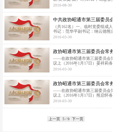
着庄严和谐的气氛，政协昭通市第三届委
2016-08-30
员会第六次会议在这里隆重开幕。本次会
议应到政协委员389名，实到346名，符合
规定。市委书记范华平，市委副书记、市
中共政协昭通市第三届委员会第五
长郭大进...
次会议 临时党委及各支部组成人员
（共162名）一、临时党委组成人员名单
名单
书记：范华平副书记：纳云德熊启怀委
员：张永前晏祥莉肖本敏范方华二、临时
2016-03-30
党委下设三个支部第一支部：（54名）书
记：董西平副书记：吴学刚熊启怀范方华
廖德旗董西平李光普吴学刚刘昌华邹道葵
政协昭通市第三届委员会常务委员
铁云峰王文聪田廷...
会 关于提案工作情况的报告
——在政协昭通市第三届委员会第五次会
议上（2016年1月17日）晏祥莉各位委员:
我受政协昭通市第三届委员会常务委员会
2016-03-30
委托，向大会报告提案工作情况，请予审
议。一市政协三届四次会议以来，广大政
协委员和政协各参加单位，认真学习贯彻
政协昭通市第三届委员会常务委员
中共十八大...
会 工作报告
——在政协昭通市第三届委员会第五次会
议上（2016年1月17日）熊启怀各位委
员：我们这次全会的主题是：高举中国特
2016-03-30
色社会主义伟大旗帜，牢牢把握团结民主
两大主题，以习近平总书记系列重要讲话
精神为统领，全面贯彻中共十八大、十八
届三中、四中、...
上一页
5 / 9
下一页