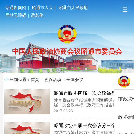
昭通新闻网
|
昭通市人大
|
昭通市人民政府
网站无障碍
|
适老化
中国人民政治协商会议昭通市委员会
当前位置：
首页
会议活动
全体会议
昭通市政协四届一次会议举行《政
市政协
府工作报告》专题协商会
建言脱贫攻坚献策生态昭通昭通市政协四
届一次会议举行《政府工作报告》专题协
商会3月23日上午，昭通市政协四届一次
2017-03-23
会议举行《政府工作报告》专题协商会。
政协新
受市委副书记、市长郭大进的委托，市委
常委、常务副市长余伟到会听取意见建议
昭通政协四届一次会议分三个组举
并讲话。市政协主...
行界别联组会议
围绕中心献计出力汇聚力量助推发展昭通