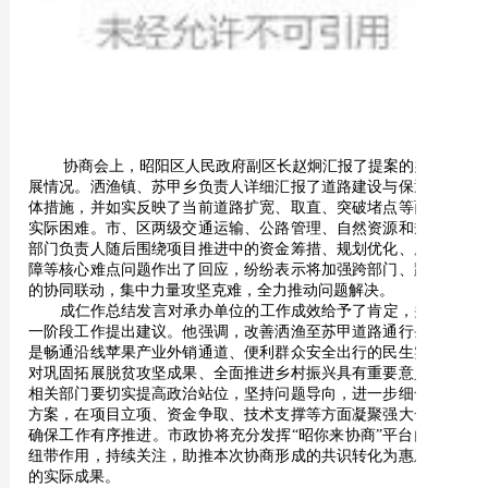
协商会上，昭阳区人民政府副区长赵炯汇报了提案的办理进
展情况。洒渔镇、苏甲乡负责人详细汇报了道路建设与保通的具
体措施，并如实反映了当前道路扩宽、取直、突破堵点等面临的
实际困难。市、区两级交通运输、公路管理、自然资源和规划等
部门负责人随后围绕项目推进中的资金筹措、规划优化、用地保
障等核心难点问题作出了回应，纷纷表示将加强跨部门、跨层级
的协同联动，集中力量攻坚克难，全力推动问题解决。
成仁作总结发言对承办单位的工作成效给予了肯定，并对下
一阶段工作提出建议。他强调，改善洒渔至苏甲道路通行条件，
是畅通沿线苹果产业外销通道、便利群众安全出行的民生实事，
对巩固拓展脱贫攻坚成果、全面推进乡村振兴具有重要意义。各
相关部门要切实提高政治站位，坚持问题导向，进一步细化工作
方案，在项目立项、资金争取、技术支撑等方面凝聚强大合力，
确保工作有序推进。市政协将充分发挥“昭你来协商”平台的桥梁
纽带作用，持续关注，助推本次协商形成的共识转化为惠及百姓
的实际成果。