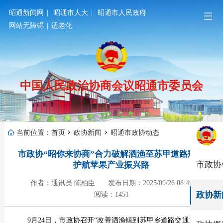
昭通新闻网
|
昭通市人大
|
昭通市人民政府
网站无障碍
|
适老化
中国人民政治协商会议昭通市委员会
当前位置：
首页
政协新闻
昭通市政协动态
市政协“昭你来协商”合力破解洒渔至苏甲道路瓶颈
市政协
护航苹果产业振兴路
作者：通讯员 陈柏臣
发布日期：2025/09/26 08:49
政协新
阅读：1451
9月24日，市政协召开“改善洒渔镇到苏甲乡道路交通通行条