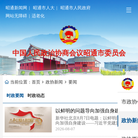
昭通新闻网
|
昭通市人大
|
昭通市人民政府
网站无障碍
|
适老化
中国人民政治协商会议昭通市委员会
当前位置：
首页
政协新闻
要闻
时政要闻
时政动态
市政协
以鲜明的问题导向加强自身建设
——习近平党建思想理论品格系列
新华社北京8月7日电题：以鲜明的问题导
政协新
述评之三
向加强自身建设——习近平党建思想理论
品格系列述评之三新华社记者董峻、张
2026-08-07
研、王秋韵建设什么样的长期执政的马克
思主义政党、怎样建设长期执政的马克思