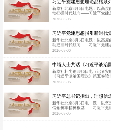
在其中不是完全消极被动的。只要把握住
习近平党建思想理论品格系列述评
历史发展大势，抓...
之二：以高度的历史主动把握时代
新华社北京8月6日电题：以高度的历史主
航向
动把握时代航向——习近平党建思想理论
品格系列述评之二新华社记者历史长河奔
2026-08-06
腾不息，时代大潮滚滚向前。习近平总书
记深刻指出：“历史发展有其规律，但人
在其中不是完全消极被动的。只要把握住
习近平党建思想指引新时代党的建
历史发展大势，抓...
设不断开创新局面，以把握大势、
新华社北京8月6日电题：以高度的历史主
擘画党...
动把握时代航向——习近平党建思想理论
品格系列述评之二新华社记者历史长河奔
2026-08-06
腾不息，时代大潮滚滚向前。习近平总书
记深刻指出：“历史发展有其规律，但人
在其中不是完全消极被动的。只要把握住
中塔人士共话《习近平谈治国理
历史发展大势，抓...
政》第五卷
新华社杜尚别8月6日电（记者安晓萌）
《习近平谈治国理政》第五卷读书交流会
5日在塔吉克斯坦首都杜尚别举行。中塔
2026-08-06
各界人士分享阅读体会，并围绕中国式现
代化和中塔关系等议题展开交流。此次活
动主题为“携手现代化之路，共筑中塔命
习近平总书记指出，理想信念是中
运共同体”，由中国...
国共产党人的精神支柱和政治灵
新华社北京8月5日电 题：以坚定的理想
魂，也是...
信念筑牢精神根基——习近平党建思想理
论品格系列述评之一新华社记者习近平党
2026-08-05
建思想坚持把马克思主义基本原理同中国
具体实际相结合、同中华优秀传统文化相
结合，明体达用、体用贯通，彰显了马克