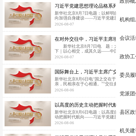
政协概
主义政党，这是重大时代课题。习近平总
习近平党建思想理论品格系列述评
书记深刻指出：“我...
之三：以鲜明的问题导向加强自身
新华社北京8月7日电题：以鲜明的问题导
建设
向加强自身建设——习近平党建思想理论
机构组
品格系列述评之三新华社记者董峻、张
2026-08-07
研、王秋韵建设什么样的长期执政的马克
思主义政党、怎样建设长期执政的马克思
主义政党，这是重大时代课题。习近平总
会议活
在对外交往中，习近平主席坦率真
书记深刻指出：“我...
诚、从容亲和、重义守信，推动中
新华社北京8月7日电 题：大道行天
外人民...
下｜以心相交，成其久远——中国元首外
交的世界情怀与大国气派新华社记者史霄
政协工
2026-08-07
萌“友谊可是件大事，一个友谊的世界才
可能是和平的世界。”习近平主席曾引用
一位外国友人的话，形容友谊的珍贵。在
国际舞台上，习近平主席广交朋
委员履
习近平主席心中，...
友、以诚相待，总是从繁忙的外事
新华社北京8月6日电“国之交在于民相
活动中抽...
亲，民相亲在于心相通。”“交往多了，感
情深了，心与心才能贴得更近。”国际舞
2026-08-06
党派团
台上，习近平主席广交朋友、以诚相待，
总是从繁忙的外事活动中抽出时间与各界
人士、普通民众广泛接触和交流，留下无
以高度的历史主动把握时代航向
数动人瞬间，搭建...
——习近平党建思想理论品格系列
县区政
新华社北京8月6日电题：以高度的历史主
述评之二
动把握时代航向——习近平党建思想理论
品格系列述评之二新华社记者历史长河奔
2026-08-06
腾不息，时代大潮滚滚向前。习近平总书
机关建
记深刻指出：“历史发展有其规律，但人