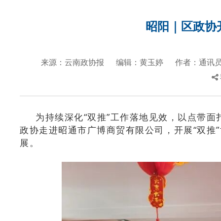
按
快
捷
昭阳｜区政协
键
Ctrl+Alt+9
来源：云南政协报
编辑：黄玉婷
作者：通讯员
为持续深化“双推”工作落地见效，以点带面
政协走进昭通市广博商贸有限公司，开展“双推”
展。