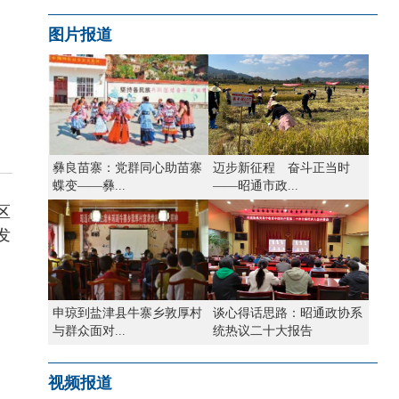
图片报道
彝良苗寨：党群同心助苗寨
迈步新征程 奋斗正当时
蝶变——彝...
——昭通市政...
区
发
申琼到盐津县牛寨乡敦厚村
谈心得话思路：昭通政协系
与群众面对...
统热议二十大报告
视频报道