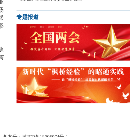
业
场
稀
专题报道
形
政
铸
备案号：
滇ICP备18005074号-1