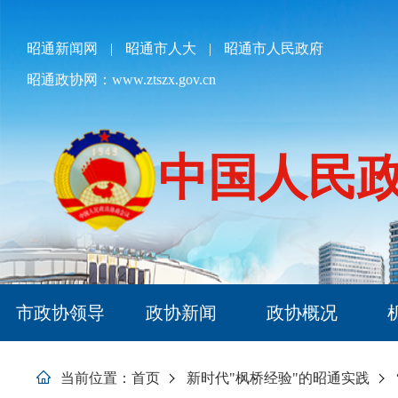
欢
迎
进
昭通新闻网
|
昭通市人大
|
昭通市人民政府
入
昭通政协网：www.ztszx.gov.cn
昭
通
政
协,
盲
中国人民
人
用
户
使
用
操
作
智
市政协领导
政协新闻
政协概况
能
引
导，
当前位置：
首页
新时代"枫桥经验"的昭通实践
请