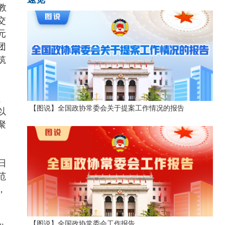
教
交
元
团
筑
、
【图说】全国政协常委会关于提案工作情况的报告
以
聚
日
范
，
【图说】全国政协常委会工作报告