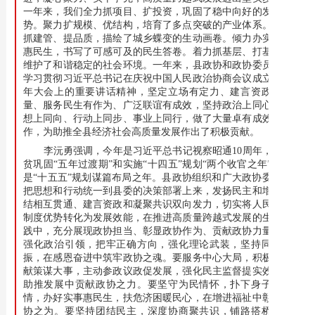
一年来，我们全力抓项目、扩投资，巩固了稳中向好的发展态
势。聚力扩规模、优结构，培育了多点突破的产业体系。致力
抓建管、提品质，描绘了城乡蝶变的生动画卷。倾力办实事、
惠民生，书写了可感可及的民生答卷。着力抓基层、打基础，
维护了和谐稳定的社会环境。一年来，县政协和政协委员深入
学习贯彻习近平总书记在庆祝中国人民政治协商会议成立75周
年大会上的重要讲话精神，坚定立场有定力、建言资政有质
量、服务民生有作为、广泛联谊有成效，坚持政治上同心、思
想上同向、行动上同步、事业上同行，做了大量卓有成效的工
作，为助推全县经济社会高质量发展作出了积极贡献。
李沅勇强调，今年是习近平总书记视察昭通10周年，是脱
贫巩固“五年过渡期”和实施“十四五”规划“两个收官之年”，也
是“十五五”规划谋篇布局之年。县政协组织和广大政协委员要
把思想和行动统一到县委的决策部署上来，发扬民主和增进团
结相互贯通、建言资政和凝聚共识双向发力，切实将人民政协
制度优势转化为发展效能，在推进高质量跨越式发展的生动实
践中，充分展现政协担当、彰显政协作为、贡献政协力量。要
强化政治引领，把牢正确方向，强化理论武装，坚持同频共
振，在感恩奋进中筑牢政协之魂。要服务中心大局，积极建言
献策谋大事，主动参政议政促发展，强化民主监督提实效，在
助推发展中贡献政协之力。要坚守为民情怀，扑下身子察民
情，办好实事惠民生，扶危济困暖民心，在增进福祉中彰显政
协之为。要坚持团结民主，深度协商聚共识，铺路搭桥聚合