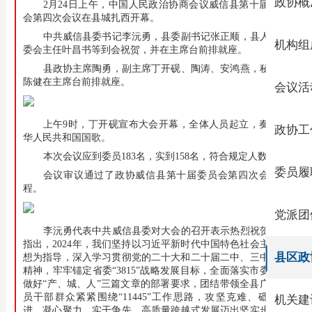
政协概
2月24日上午，中国人民政治协商会议威信县第十届委员
会第四次会议在县城扎西开幕。
中共威信县委书记李沅勇，县委副书记张正顺，县人大常
机构组
委会主任叶昌书等到会祝贺，并在主席台前排就座。
县政协主席陶勇，副主席丁开砚、陶涛、安鸿燕，秘书长
陈健在主席台前排就座。
会议活
上午9时，丁开砚宣布大会开幕，全体人员起立，奏唱中
政协工
华人民共和国国歌。
本次会议应到委员183名，实到158名，符合规定人数。
委员履
会议审议通过了政协威信县第十届委员会第四次会议议
程。
党派团
李沅勇代表中共威信县委对大会的召开表示热烈祝贺。他
指出，2024年，我们坚持以习近平新时代中国特色社会主义思
县区政
想为指导，深入学习贯彻党的二十大和二十届二中、三中全会
精神，牢牢锚定省委“3815”战略发展目标，全面落实市委扎实
做好“产、城、人”三篇文章的部署要求，团结带领全县广大党
员干部群众紧紧围绕“11445”工作思路，攻坚克难、砥砺奋
机关建
进，凝心聚力、实干争先，高质量跨越式发展迈出坚实步伐。