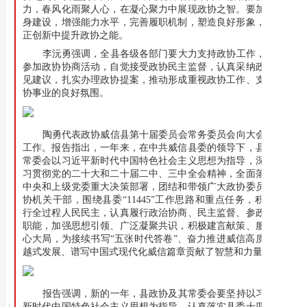
力，春风化雨聚人心，在凝心聚力中展现政协之智。要加强自
身建设，增强能力水平，完善履职机制，塑造良好形象，在守
正创新中提升政协之能。
李沅勇强调，全县各级各部门要大力支持政协工作，积极
参加政协协商活动，自觉接受政协民主监督，认真采纳政协意
见建议，扎实办理政协提案，推动形成重视政协工作、支持政
协事业的良好氛围。
陶勇代表政协威信县第十届委员会常务委员会向大会报告
工作。报告指出，一年来，在中共威信县委的领导下，县政协
常委会以习近平新时代中国特色社会主义思想为指导，深入学
习贯彻党的二十大和二十届二中、三中全会精神，全面落实党
中央和上级党委重大决策部署，团结和带领广大政协委员和政
协机关干部，围绕县委“11445”工作思路和重点任务，积极践
行全过程人民民主，认真履行政治协商、民主监督、参政议政
职能，加强思想引领、广泛凝聚共识，积极建言献策、服务中
心大局，为接续书写“五张时代答卷”、奋力推进威信高质量跨
越式发展、谱写中国式现代化威信篇章贡献了智慧和力量。
报告强调，新的一年，县政协及其常委会要坚持以习近平
新时代中国特色社会主义思想为指导，认真落实县委十四届八