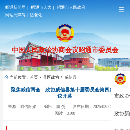
昭通新闻网
|
昭通市人大
|
昭通市人民政府
网站无障碍
|
适老化
中国人民政治协商会议昭通市委员会
当前位置：
首页
县区政协
威信县
聚焦威信两会｜政协威信县第十届委员会第四次会
市政协
议开幕
来源：威信融媒
编辑：周 赟
发布日期：2025/02/24 18:02
政协新
阅读：3108