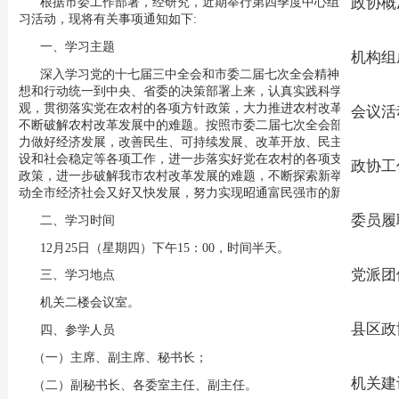
根据市委工作部署，经研究，近期举行第四季度中心组集中学
政协概
习活动，现将有关事项通知如下:
一、学习主题
机构组
深入学习党的十七届三中全会和市委二届七次全会精神，把思
想和行动统一到中央、省委的决策部署上来，认真实践科学发展
观，贯彻落实党在农村的各项方针政策，大力推进农村改革发展，
会议活
不断破解农村改革发展中的难题。按照市委二届七次全会部署，全
力做好经济发展，改善民生、可持续发展、改革开放、民主政治建
设和社会稳定等各项工作，进一步落实好党在农村的各项支农惠农
政协工
政策，进一步破解我市农村改革发展的难题，不断探索新举措，推
动全市经济社会又好又快发展，努力实现昭通富民强市的新跨越。
委员履
二、学习时间
12月25日（星期四）下午15：00，时间半天。
党派团
三、学习地点
机关二楼会议室。
县区政
四、参学人员
（一）主席、副主席、秘书长；
机关建
（二）副秘书长、各委室主任、副主任。