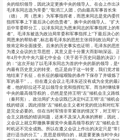
央的组织领导，因此决定更换中央的领导人。在会上作出决定“把
毛泽东同志选为常委”,“取消三人团，仍由最高军事首长朱
（德）、周（恩来）为军事指挥者，而恩来同志是党内委托的对于
指挥军事上下最后决心的负责者”。换中央的领导人。“扩大会完毕
后中常委即分工，以泽东同志为恩来同志的军事指挥上的帮助
者”。毛泽东被选为政治局常委和军事指挥上“下最后决心的负责者
周恩来的帮助者”,标志着毛泽东的思想主张得到政治局扩大会议一
致肯定和全面接受。后来的历史事实也证明，毛泽东的思想主张成
为遵义会议的主导思想，其意义是十分重大而影响深远。正如1945
年4月中共中央六届七中全会《关于若干历史问题的决议》所指出
的：“这次开始了以毛泽东同志为首的中央的新的领导，是中国党
内最有历史意义的转变。也正是由于这一转变，我们党才能够胜利
地结束了长征，在长征的极端艰险的条件下保存了并锻炼了党和红
军的基干”，。但在遵义会议上毛泽东还没有成为全党的最高领导
者，他的职位还不足以领导全党和指挥红军。而当时继续掌握着党
中央的最高领导权的，仍然是坚持王明“左”倾机会主义路线的博古
（秦邦宪）。政治局扩大会议既已决定纠正王明“左”倾机会主义路
线的错误，因此排除“左”倾机会主义者对党的统治和对红军的指挥
是完全必要的。但在当时军情非常紧张的情况下，对王明“左”倾机
会主义路线的错误间题，还来不及深入具体的辨析，因此，要在遵
义会议上就立即撤换掌握党中央最高领导权的“左”倾机会主义者，
时机还不完全成熟。所以在遵义会议上作出的决定只是“常委中再
进行适当的分工”，意思是很明白的，就是要更换当时中央政治局