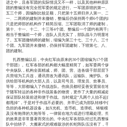
进之中，且各军团的实际情况又不一样，以及其他种种原因，各军
团的整编没有完全照军委的规定进行。一军团原辖的第一、二、十
五三个师，因编制比较足额，只把第十五师归并人第一、二师，
一、二两师的建制并未撤销，整编后仍保持两个师6个团的建制，
只是把师部的机构作了精简压缩。三军团取消了师的建制，缩编为
第十、十一、十二、十三等4个团。整编后一个团约有两千多人，
相当于整编前一个师，连队人员充实了，部队战斗力明显地提高
了。五军团撤销师的建制，缩编为第三十七、三十八、三十九等3
个团。九军团并未撤销，仍保持军团建制，下辖第七、八、九3个
团的建制。
扎西整编以后，中央红军由原来的30个团缩编为17个团（包括
干部团）。红军各部的机构都大幅度精简了，如军委两个纵队改为
中央纵队，机构全面精减，师、团、营、连各级干部层层下放，工
兵营缩为工兵连，通讯营改为通讯队，运输队、掩护队、保卫局、
供给部等机构的大部人员，以及司号员、理发员、炊事员、通讯员
等等，大部都编入了作战连队。伤病员都经妥善安置留在地方。对
于随军转运的各种非作战装备的物资，更作了大量的精减处理，以
保证部队轻装前进和便于作战。当时规定“凡两个人抬不起的东西
都甩掉”，于是对于作战不必要的、并早已成为部队转移中的沉重
负担的各种机器设备，如X光机、造币机、造弹机、铸银模子，以
及没有炮弹的大炮等等，一律留在地方或进行埋藏处理。扎西整编
的效果是非常显著而突出的。中央红军各部队经过扎西整编后，部
队中抬轿子、大搬家式的艰难跋涉的长蛇阵队伍没有了，干部战士