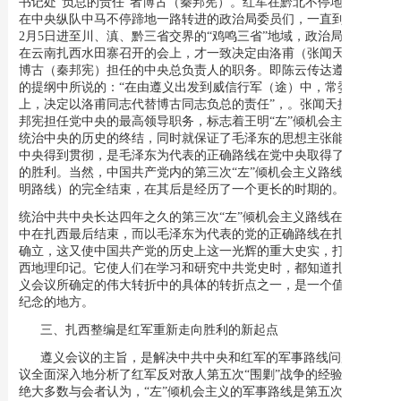
书记处“负总的责任”者博古（秦邦宪）。红军在黔北不停地转战，
在中央纵队中马不停蹄地一路转进的政治局委员们，一直到1935年
2月5日进至川、滇、黔三省交界的“鸡鸣三省”地域，政治局委员们
在云南扎西水田寨召开的会上，才一致决定由洛甫（张闻天）接替
博古（秦邦宪）担任的中央总负责人的职务。即陈云传达遵义会议
的提纲中所说的：“在由遵义出发到威信行军（途）中，常委分工
上，决定以洛甫同志代替博古同志负总的责任”，。张闻天接替秦
邦宪担任党中央的最高领导职务，标志着王明“左”倾机会主义路线
统治中央的历史的终结，同时就保证了毛泽东的思想主张能够在党
中央得到贯彻，是毛泽东为代表的正确路线在党中央取得了决定性
的胜利。当然，中国共产党内的第三次“左”倾机会主义路线（即王
明路线）的完全结束，在其后是经历了一个更长的时期的。
统治中共中央长达四年之久的第三次“左”倾机会主义路线在长征途
中在扎西最后结束，而以毛泽东为代表的党的正确路线在扎西开始
确立，这又使中国共产党的历史上这一光辉的重大史实，打上了扎
西地理印记。它使人们在学习和研究中共党史时，都知道扎西是遵
义会议所确定的伟大转折中的具体的转折点之一，是一个值得永久
纪念的地方。
三、扎西整编是红军重新走向胜利的新起点
遵义会议的主旨，是解决中共中央和红军的军事路线问题。会
议全面深入地分析了红军反对敌人第五次“围剿”战争的经验教训，
绝大多数与会者认为，“左”倾机会主义的军事路线是第五次反“围