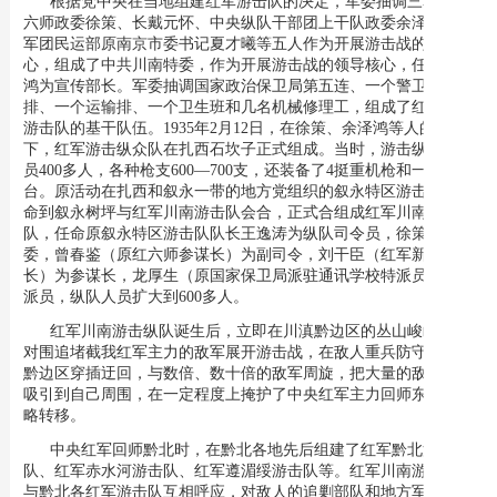
根据党中央在当地组建红军游击队的决定，军委抽调三军团第
六师政委徐策、长戴元怀、中央纵队干部团上干队政委余泽鸿、八
军团民运部原南京市委书记夏才曦等五人作为开展游击战的领导核
心，组成了中共川南特委，作为开展游击战的领导核心，任命余泽
鸿为宣传部长。军委抽调国家政治保卫局第五连、一个警卫通讯
排、一个运输排、一个卫生班和几名机械修理工，组成了红军川南
游击队的基干队伍。1935年2月12日，在徐策、余泽鸿等人的率领
下，红军游击纵众队在扎西石坎子正式组成。当时，游击纵队有队
员400多人，各种枪支600—700支，还装备了4挺重机枪和一部电
台。原活动在扎西和叙永一带的地方党组织的叙永特区游击队，奉
命到叙永树坪与红军川南游击队会合，正式合组成红军川南游击纵
队，任命原叙永特区游击队队长王逸涛为纵队司令员，徐策为政
委，曾春鉴（原红六师参谋长）为副司令，刘干臣（红军新编师师
长）为参谋长，龙厚生（原国家保卫局派驻通讯学校特派员）为特
派员，纵队人员扩大到600多人。
红军川南游击纵队诞生后，立即在川滇黔边区的丛山峻岭中，
对围追堵截我红军主力的敌军展开游击战，在敌人重兵防守的川滇
黔边区穿插迂回，与数倍、数十倍的敌军周旋，把大量的敌人兵力
吸引到自己周围，在一定程度上掩护了中央红军主力回师东进和战
略转移。
中央红军回师黔北时，在黔北各地先后组建了红军黔北游击
队、红军赤水河游击队、红军遵湄绥游击队等。红军川南游击纵队
与黔北各红军游击队互相呼应，对敌人的追剿部队和地方军阀及地