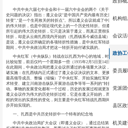
政协概
中共中央六届七中全会和十一届六中全会的两个《关于若干历
史问题的决议》指出：遵义会议“是中国共产党内最有历史意义的
机构组
转变”,“是一个生死攸关的转折点”。所以遵义会议就成了中国革命
的伟大转折，也是中国近现代史上的一个历史性转折。但遵义会议
所引起的伟大历史转折，它只是决策于遵义，而真正贯彻实施这一
会议活
转折，却是从云南扎西境内开始的（扎西镇系今威信县城）。也就
是说，遵义会议所确定的各项转折性措施，是中央红军转战到扎西
期间，中共中央政治局才把这一转折开始付诸实践的。
政协工
中央红军（中央纵队）转战在以扎西为中心的地域，时间虽然
比较短暂，前后仅约一个星期多一些（1935年2月5日至14日）,但
在此期间，中央政治局把遵义会议所通过的各项重大决议，一一付
委员履
诸实施：在扎西镇内正式通过了遵义会议决议的文本、更换了中央
最高领导成员、整编（缩编）了中央红军、开始实施红军的战略战
术转变、建立川南游击纵队开展游击战争等等一系列的“转折”行
党派团
动。事物的发展变化都有一个过程，历史的发展过程就更加鲜明。
遵义会议作为伟大的历史转折过程，它是在遵义开始的，而这一过
程的突出的实质性的变化，则主要是中央红军转战扎西期间，才逐
步开始实现的。
县区政
一、扎西是中共历史转折中一个特有的纪念地
机关建
中共中央政治局扩大会议（即遵义会议），通过总结第五次