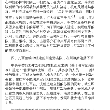
心中忧心忡忡的阴云一扫而光，变为个个生龙活虎、斗志昂扬，而
以崭新的精神面貌和英勇无畏的战斗姿态，机动灵活地与敌人周
旋。当时在红军中流行一首歌谣：“二月里来到扎西，部队改编好
11
整齐；发展川滇黔游击队，扩大红军三千几”
。此时，毛泽东的
战略战术思想，开始在红军中得到运用。军委的最高指挥者朱德、
周恩来在毛泽东的帮助下，为了调动敌人进退，实现红军的战略转
移，决定利用黔北的相对空虚，率领红军分两路回戈东进，二渡赤
水河，挺进黔北。并以迅雷不及掩耳之势，一举打垮贵州军阀部
队，重占桐梓、遵义，击溃蒋介石中央军吴奇伟部两个师，使各路
军阀部队极为震惊，再不敢对红军轻举妄动，红军取得了长征以来
的重大作战胜利。
四、扎西整编中组建的川南游击队，在川滇黔边播下革命火种
中央军委1935年2月10日在扎西发出的《关于各军团缩编的命
令》规定：“依新编制改编（后），其多余的人员……一部经过宣
传与选拔，可成立游击队在地方活动”。党中央根据当时敌情的新
变化，在红军不能照原定计划渡过长江北进的情况下，党中央和军
委拟率领主力红军在川滇黔边建立新的苏区的同时，就立即抽调部
分领导干部和部分战斗部队，组建红军游击队，会同地方党组织原
已建立的叙永特区游击队，组成红军川南游击纵队，在云贵川三省
边区开展游击战争，播下革命火种，发展和壮大地方革命武装斗争
力量。