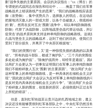
剿”战争失败的主要原因。会议的决议指出：“xx（博古）的防去围
专谓使的式战同志在报告和结论中，……掩盖了我们在军事领导上
战略战术上错误路线产生的恶果”。“我们的战略路线应该是决战防
御（攻势御），集中优势兵力，选择敌人的弱点，在运动战中，有
把握地消灭敌人的一部或大部，以各个击破敌人，彻底粉碎敌人
的‘剿’。然而在反对五次‘围剿’战争中，却以单纯防御路线（或守
防御）代替了决战防御，以阵地战堡垒战代替运动战，并以所‘短
促突击’的战术原则来支持这种单纯防御的战略路线。这就敌人持
久战与堡垒主义的战略战术，达到了他们的目的。使我们主力红军
受到了部分损失，并离开了中央苏区根据地”。
“我们的突围行动”，又“是一种惊慌失措的逃跑的以及搬家的行
动”。“所有的战斗部队，都成了掩护队”，“三个月的突围役，差不
多处处成为掩护战”，“除掩护战而外，却经常是避战”。因此，“政
治局扩大会更认为一切事实证明我们在军事上的单纯防御路线，是
我们不能粉碎敌人五次‘围剿’的主要原因”。“政治局扩大会议认为
这种军事上的单纯防御路线，是一种具体的右倾机会主义的表
现”,“因此政治局扩大会议认为反对军事上单纯防御路线的斗争，
是反对党内具体的右倾机会主义的斗争”。“政治局扩大会议认为为
了粉碎敌人新的围攻，创造新的苏区，必须彻底纠正过去军事领导
上所犯的错误”，。
但是，直到红军转战至云贵川边的扎西地域之前，遵义会议的
决议还没有能够贯彻到红军各部队之中，中央红军仍然没有有效地