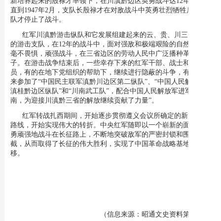
新培养起来的殷禄才率领下，在川滇黔边区英勇战斗达12年之久，
直到1947年2月，支队长殷禄才在对敌战斗中英勇壮烈牺牲后，支
队才停止了战斗。
红军川滇黔游击纵队和它发展组建起来的云、贵、川三省边区
的游击支队，在12年的战斗中，面对强敌和极端艰险的自然环境，
毫不畏惧，顽强战斗，在三省边区的劳动人民中广泛播种革命种
子。在游击战争结束后，一些幸存下来的红军干部、战士和游击队
员，有的在地下党组织的帮助下，继续进行隐蔽的斗争，有的人后
来参加了“中国民主联军滇黔川边区第二纵队”、“中国人民解放军
滇桂黔边区纵队”和“川南武工队”，配合中国人民解放军进军大西
南，为迎接川滇黔三省的解放继续贡献了力量”。
红军转战扎西期间，开始逐步贯彻遵义会议所确定的新方针和
路线，开始实现伟大的转折。中央红军随即以一个崭新的面貌、英
勇顽强地战斗在长征路上，不断地突破敌军的严密封锁和围追堵
截，从而取得了长征的伟大胜利，实现了中国革命战略基地的大转
移。
（信息来源：昭通文史资料第三辑）