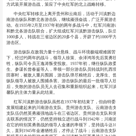
方武装开展游击战，策应了中央红军的北上战略转移。
中央红军转移北上离开贵州和云南后，活动于川滇黔边区的川
南游击纵队和黔北各游击队，继续顽强奋战，广泛开展游击战活
动。在1935年2月至1937年初的两年多战斗中，红军川南游击纵队
和黔北各游击队联合，扩大组成红军川滇黔游击纵队，队伍扩大到
1000多人，转战在三省边区的20多个县，开辟了约1000平方公里的
游击区。
游击纵队在敌我力量十分悬殊、战斗环境极端艰难困苦的条件
下，经过约两年的战斗，领导人徐策、余泽鸿等先后英勇壮烈牺
牲，纵队司令员王逸涛叛变投敌。1937年初，继任纵队政委龙厚
生、参谋长曾春鉴等人，率领一部分游击队员转战到扎西境内的水
田寨时，被敌人重兵围困，游击队弹尽粮绝后，龙厚生、曾春鉴等
纵队领导人被敌人围捕杀害。游击纵队的最后一批领导人壮烈牺牲
后，失散的游击队员无人去召集和重新组织起来，红军川滇黔游击
馨队的主体力量从此结束。
红军川滇黔游击纵队虽然在1937年初结束了，但由特委和纵队
发展组建起来的川南游击支队、贵州游击支队、云南游击支队等三
支队伍仍然英勇顽强地战斗在三省边区。贵州游击支队和党组织失
去联系的情况下，仍然坚持独立进行战斗到1942年；川南游击支队
在它的特别英勇善战的领导人金遂的率领下，坚持战斗达10年之
久，直到1945年金遂牺牲后，才停止了战斗；云南游击支队在特委