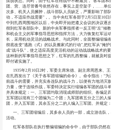
摆脱状态。同时，由于红军在转战中不断减员，“各军团和师、
团、营、连尽管番号依然存在，事实上是空架子，……单位多、层
次多、机关人员臃肿，战斗部队人员缺乏，严重影响了部队的机
动，不适应作战需要”，。当中央红军各部于2月5日至10日间，集
中到扎西周围地区以后，中央即开始把遵义会议的决议逐步传达贯
彻到红军各部队中。新的中央军事指挥者一反王明“左”倾教条主义
和机会主义的军事指导思想和指挥方法，大力恢复红军运动战的特
长，采用机动灵活的战略战术。与此同时，全面整编缩编各部队，
彻底改变“逃跑（式）的以及搬家式的行动”,把红军从“掩护队”变
成“战斗队”，使之适应高度灵活机动的运动战战略战术的要求。在
这种新的军事指导思想之下，红军的扎西整编，就被及时提出并立
即付诸实施了。
1935年2月10日2时，军委主席朱德、副主席周恩来、王稼祥，
在扎西发出了《关于各军团缩编的命令》。命令指出：“为适应目
前战斗的需要，并充实各连队的战斗力，以便有力地消灭敌人有生
力量，便于连续作战，军委特决定实行缩编各军团的战斗单位”。
并具体规定：一、三军团均取消现成师部的组织、各编足四个团；
五军团以现有三个团编为二个团；九军团将五分之三的人编为一个
团，并入五军团，其余五分之二的人编入三军团。并规定：
一、三军团缩编后，其多余人员的一部，成立游击队，在地方
活动。
红军各部队在执行整编缩编的命令中，由于部队仍然在不断转