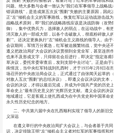
反“围剿”失败的经验教训，着重讨论了红军的军事路线和战略战术
问题。绝大多数与会者一致认为“我们在军事领导上战略战术上的
错误路线”，是造成第五次反“围剿”失败的主要原因，因此决定纠
正“左”倾机会主义的军事路线，恢复红军以运动战游击战为特色的
战略战术原则，即“我们的战略路线应该是决战防御（攻势防
御），集中优势兵力，选择敌人的弱点，在运动战中，有把握的去
消灭敌人的一部或大部，以各个击破敌人，彻底粉碎敌人的‘围
剿’”。还决定更换执行“左”倾机会主义路线的领导人。由于在遵义
会议期间，军情万分紧急，红军被迫频繁转战，党中央还不可能在
遵义把政治局扩大会议的决议贯彻到全党全军，甚至连所作的决议
也来不及形成文字，只得留在会后进行，即决定“指定洛甫同志起
草决议，委托常委审查后，发到支部中去讨论”。正是由于这一特
殊情况，当中央红军转战到扎西时，才于1935年2月8日在扎西院子
场召开的中央政治局会议上，正式通过了由张闻天起草的（关于反
对敌人五次“围剿”的总结决议），即遵义会议决议的文本，使遵义
会议的决议，才得以最后完成，并成为中国共产党的历史上和中国
革命史上“最有历史意义的”光辉历史文献。遵义会议的决议在扎西
地域通过，它是客观上使扎西成为在中共党史和中国革命史上留下
永久性历史纪念的地方。
二、中共第六届中央在扎西顺利实现了领导人的新旧交替，意
义深远
在遵义举行的中央政治局扩大会议上，与会者基于共同的认
识，决定排除王明“左”倾机会主义者对红军的军事指挥和对中共中