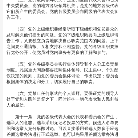
中央委员会。党的地方各级领导机关，是党的地方各级代表大会和
它们所产生的委员会。党的各级委员会向同级的代表大会负责并报
告工作。
（四）党的上级组织要经常听取下级组织和党员群众的意见，
及时解决他们提出的问题。党的下级组织既要向上级组织请示和报
告工作，又要独立负责地解决自己职责范围内的问题。上下级组织
之间要互通情报、互相支持和互相监督。党的各级组织要按规定实
行党务公开，使党员对党内事务有更多的了解和参与。
（五）党的各级委员会实行集体领导和个人分工负责相结合的
制度。凡属重大问题都要按照集体领导、民主集中、个别酝酿、会
议决定的原则，由党的委员会集体讨论，作出决定；委员会成员要
根据集体的决定和分工，切实履行自己的职责。
（六）党禁止任何形式的个人崇拜。要保证党的领导人的活动
处于党和人民的监督之下，同时维护一切代表党和人民利益的领导
人的威信。
第十一条 党的各级代表大会的代表和委员会的产生，要体现
选举人的意志。选举采用无记名投票的方式。候选人名单要由党组
织和选举人充分酝酿讨论。可以直接采用候选人数多于应选人数的
差额选举办法进行正式选举。也可以先采用差额选举办法进行预