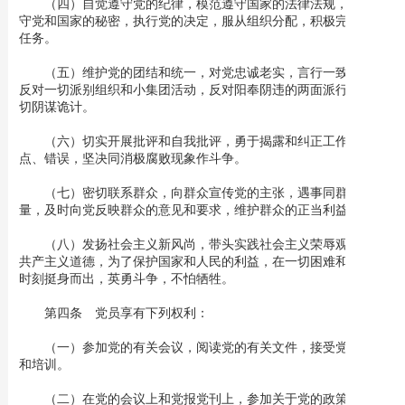
（四）自觉遵守党的纪律，模范遵守国家的法律法规，严格保
守党和国家的秘密，执行党的决定，服从组织分配，积极完成党的
任务。
（五）维护党的团结和统一，对党忠诚老实，言行一致，坚决
反对一切派别组织和小集团活动，反对阳奉阴违的两面派行为和一
切阴谋诡计。
（六）切实开展批评和自我批评，勇于揭露和纠正工作中的缺
点、错误，坚决同消极腐败现象作斗争。
（七）密切联系群众，向群众宣传党的主张，遇事同群众商
量，及时向党反映群众的意见和要求，维护群众的正当利益。
（八）发扬社会主义新风尚，带头实践社会主义荣辱观，提倡
共产主义道德，为了保护国家和人民的利益，在一切困难和危险的
时刻挺身而出，英勇斗争，不怕牺牲。
第四条 党员享有下列权利：
（一）参加党的有关会议，阅读党的有关文件，接受党的教育
和培训。
（二）在党的会议上和党报党刊上，参加关于党的政策问题的