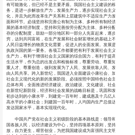
有可能激化，但已经不是主要矛盾。我国社会主义建设的根本任
务，是进一步解放生产力，发展生产力，逐步实现社会主义现代
化，并且为此而改革生产关系和上层建筑中不适应生产力发展的方
面和环节。必须坚持和完善公有制为主体、多种所有制经济共同发
展的基本经济制度，坚持和完善按劳分配为主体、多种分配方式并
存的分配制度，鼓励一部分地区和一部分人先富起来，逐步消灭贫
穷，达到共同富裕，在生产发展和社会财富增长的基础上不断满足
人民日益增长的物质文化需要，促进人的全面发展。发展是我们党
执政兴国的第一要务。各项工作都要把有利于发展社会主义社会的
生产力，有利于增强社会主义国家的综合国力，有利于提高人民的
生活水平，作为总的出发点和检验标准，尊重劳动、尊重知识、尊
重人才、尊重创造，做到发展为了人民、发展依靠人民、发展成果
由人民共享。跨入新世纪，我国进入全面建设小康社会、加快推进
社会主义现代化的新的发展阶段。必须按照中国特色社会主义事业
总体布局，全面推进经济建设、政治建设、文化建设、社会建设。
在新世纪新阶段，经济和社会发展的战略目标是，巩固和发展已经
初步达到的小康水平，到建党一百年时，建成惠及十几亿人口的更
高水平的小康社会；到建国一百年时，人均国内生产总值达到中等
发达国家水平，基本实现现代化。
中国共产党在社会主义初级阶段的基本路线是：领导和团结全
国各族人民，以经济建设为中心，坚持四项基本原则，坚持改革开
放，自力更生，艰苦创业，为把我国建设成为富强民主文明和谐的