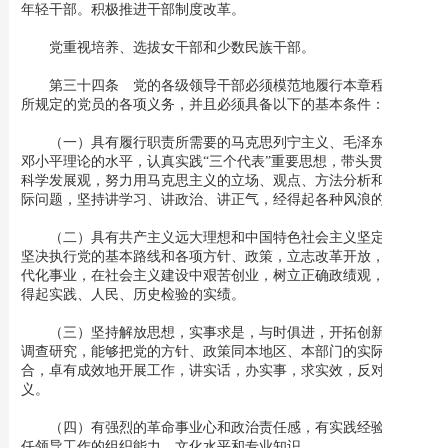
年轻干部。积极推进干部制度改革。
党重视培养、选拔女干部和少数民族干部。
第三十四条 党的各级领导干部必须模范地履行本章程第三条
所规定的党员的各项义务，并且必须具备以下的基本条件：
（一）具有履行职责所需要的马克思列宁主义、毛泽东思想、
邓小平理论的水平，认真实践“三个代表”重要思想，带头贯彻落实
科学发展观，努力用马克思主义的立场、观点、方法分析和解决实
际问题，坚持讲学习、讲政治、讲正气，经得起各种风浪的考验。
（二）具有共产主义远大理想和中国特色社会主义坚定信念，
坚决执行党的基本路线和各项方针、政策，立志改革开放，献身现
代化事业，在社会主义建设中艰苦创业，树立正确政绩观，做出经
得起实践、人民、历史检验的实绩。
（三）坚持解放思想，实事求是，与时俱进，开拓创新，认真
调查研究，能够把党的方针、政策同本地区、本部门的实际相结
合，卓有成效地开展工作，讲实话，办实事，求实效，反对形式主
义。
（四）有强烈的革命事业心和政治责任感，有实践经验，有胜
任领导工作的组织能力、文化水平和专业知识。