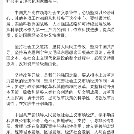
社会主义现代化国家而奋斗。
中国共产党在领导社会主义事业中，必须坚持以经济建设为中
心，其他各项工作都服从和服务于这个中心。要抓紧时机，加快发
展，实施科教兴国战略、人才强国战略和可持续发展战略，充分发
挥科学技术作为第一生产力的作用，依靠科技进步，提高劳动者素
质，促进国民经济又好又快发展。
坚持社会主义道路、坚持人民民主专政、坚持中国共产党的领
导、坚持马克思列宁主义毛泽东思想这四项基本原则，是我们的立
国之本。在社会主义现代化建设的整个过程中，必须坚持四项基本
原则，反对资产阶级自由化。
坚持改革开放，是我们的强国之路。要从根本上改革束缚生产
力发展的经济体制，坚持和完善社会主义市场经济体制；与此相适
应，要进行政治体制改革和其他领域的改革。要坚持对外开放的基
本国策，吸收和借鉴人类社会创造的一切文明成果。改革开放应当
大胆探索，勇于开拓，提高改革决策的科学性，增强改革措施的协
调性，在实践中开创新路。
中国共产党领导人民发展社会主义市场经济。毫不动摇地巩固
和发展公有制经济，毫不动摇地鼓励、支持、引导非公有制经济发
展。发挥市场在资源配置中的基础性作用，建立完善的宏观调控体
系。统筹城乡发展、区域发展、经济社会发展、人与自然和谐发