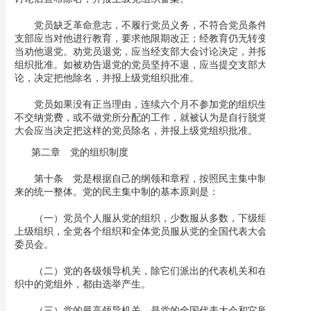
党员缺乏革命意志，不履行党员义务，不符合党员条件，党的
支部应当对他进行教育，要求他限期改正；经教育仍无转变的，应
当劝他退党。劝党员退党，应当经支部大会讨论决定，并报上级党
组织批准。如被劝告退党的党员坚持不退，应当提交支部大会讨
论，决定把他除名，并报上级党组织批准。
党员如果没有正当理由，连续六个月不参加党的组织生活，或
不交纳党费，或不做党所分配的工作，就被认为是自行脱党。支部
大会应当决定把这样的党员除名，并报上级党组织批准。
第二章 党的组织制度
第十条 党是根据自己的纲领和章程，按照民主集中制组织起
来的统一整体。党的民主集中制的基本原则是：
（一）党员个人服从党的组织，少数服从多数，下级组织服从
上级组织，全党各个组织和全体党员服从党的全国代表大会和中央
委员会。
（二）党的各级领导机关，除它们派出的代表机关和在非党组
织中的党组外，都由选举产生。
（三）党的最高领导机关，是党的全国代表大会和它所产生的