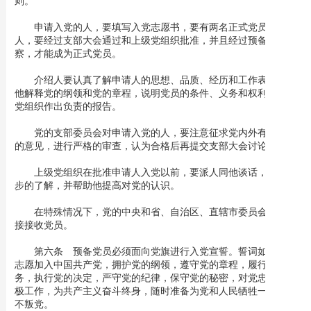
则。
申请入党的人，要填写入党志愿书，要有两名正式党员作介绍
人，要经过支部大会通过和上级党组织批准，并且经过预备期的考
察，才能成为正式党员。
介绍人要认真了解申请人的思想、品质、经历和工作表现，向
他解释党的纲领和党的章程，说明党员的条件、义务和权利，并向
党组织作出负责的报告。
党的支部委员会对申请入党的人，要注意征求党内外有关群众
的意见，进行严格的审查，认为合格后再提交支部大会讨论。
上级党组织在批准申请人入党以前，要派人同他谈话，作进一
步的了解，并帮助他提高对党的认识。
在特殊情况下，党的中央和省、自治区、直辖市委员会可以直
接接收党员。
第六条 预备党员必须面向党旗进行入党宣誓。誓词如下：我
志愿加入中国共产党，拥护党的纲领，遵守党的章程，履行党员义
务，执行党的决定，严守党的纪律，保守党的秘密，对党忠诚，积
极工作，为共产主义奋斗终身，随时准备为党和人民牺牲一切，永
不叛党。