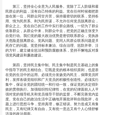
第三，坚持全心全意为人民服务。党除了工人阶级和最广大人
民群众的利益，没有自己特殊的利益。党在任何时候都把群众利益
放在第一位，同群众同甘共苦，保持最密切的联系，坚持权为民所
用、情为民所系、利为民所谋，不允许任何党员脱离群众，凌驾于
群众之上。党在自己的工作中实行群众路线，一切为了群众，一切
依靠群众，从群众中来，到群众中去，把党的正确主张变为群众的
自觉行动。我们党的最大政治优势是密切联系群众，党执政后的最
大危险是脱离群众。党风问题、党同人民群众联系问题是关系党生
死存亡的问题。党坚持标本兼治、综合治理、惩防并举、注重预防
的方针，建立健全惩治和预防腐败体系，坚持不懈地反对腐败，加
强党风建设和廉政建设。
第四，坚持民主集中制。民主集中制是民主基础上的集中和集
中指导下的民主相结合。它既是党的根本组织原则，也是群众路线
在党的生活中的运用。必须充分发扬党内民主，保障党员民主权
利，发挥各级党组织和广大党员的积极性创造性。必须实行正确的
集中，保证全党的团结统一和行动一致，保证党的决定得到迅速有
效的贯彻执行。加强组织性纪律性，在党的纪律面前人人平等。加
强对党的领导机关和党员领导干部的监督，不断完善党内监督制
度。党在自己的政治生活中正确地开展批评和自我批评，在原则问
题上进行思想斗争，坚持真理，修正错误。努力造成又有集中又有
民主，又有纪律又有自由，又有统一意志又有个人心情舒畅的生动
活泼的政治局面。