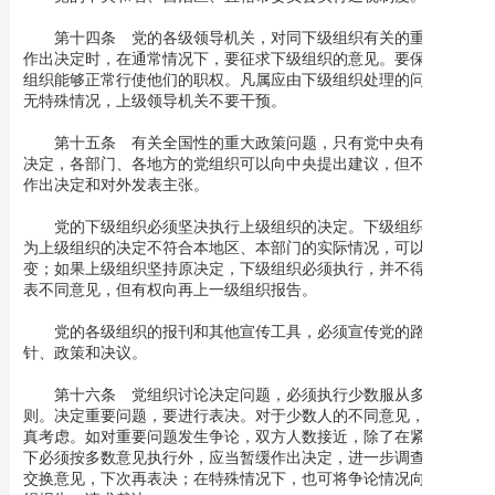
第十四条 党的各级领导机关，对同下级组织有关的重要问题
作出决定时，在通常情况下，要征求下级组织的意见。要保证下级
组织能够正常行使他们的职权。凡属应由下级组织处理的问题，如
无特殊情况，上级领导机关不要干预。
第十五条 有关全国性的重大政策问题，只有党中央有权作出
决定，各部门、各地方的党组织可以向中央提出建议，但不得擅自
作出决定和对外发表主张。
党的下级组织必须坚决执行上级组织的决定。下级组织如果认
为上级组织的决定不符合本地区、本部门的实际情况，可以请求改
变；如果上级组织坚持原决定，下级组织必须执行，并不得公开发
表不同意见，但有权向再上一级组织报告。
党的各级组织的报刊和其他宣传工具，必须宣传党的路线、方
针、政策和决议。
第十六条 党组织讨论决定问题，必须执行少数服从多数的原
则。决定重要问题，要进行表决。对于少数人的不同意见，应当认
真考虑。如对重要问题发生争论，双方人数接近，除了在紧急情况
下必须按多数意见执行外，应当暂缓作出决定，进一步调查研究，
交换意见，下次再表决；在特殊情况下，也可将争论情况向上级组