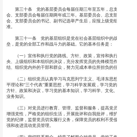
第三十条 党的基层委员会每届任期三年至五年，总支部委员
会、支部委员会每届任期两年或三年。基层委员会、总支部委员
会、支部委员会的书记、副书记选举产生后，应报上级党组织批
准。
第三十一条 党的基层组织是党在社会基层组织中的战斗堡
垒，是党的全部工作和战斗力的基础。它的基本任务是：
（一）宣传和执行党的路线、方针、政策，宣传和执行党中
央、上级组织和本组织的决议，充分发挥党员的先锋模范作用，团
结、组织党内外的干部和群众，努力完成本单位所担负的任务。
（二）组织党员认真学习马克思列宁主义、毛泽东思想、邓小
平理论和“三个代表”重要思想，学习科学发展观，学习党的路线、
方针、政策和决议，学习党的基本知识，学习科学、文化、法律和
业务知识。
（三）对党员进行教育、管理、监督和服务，提高党员素质，
增强党性，严格党的组织生活，开展批评和自我批评，维护和执行
党的纪律，监督党员切实履行义务，保障党员的权利不受侵犯。加
强和改进流动党员管理。