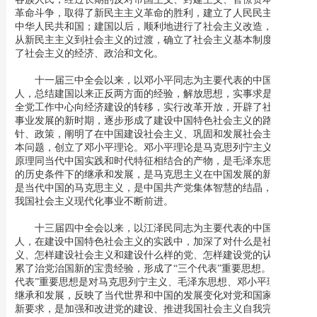
革命斗争，取得了新民主主义革命的胜利，建立了人民民主专政的
中华人民共和国；建国以后，顺利地进行了社会主义改造，完成了
从新民主主义到社会主义的过渡，确立了社会主义基本制度，发展
了社会主义的经济、政治和文化。
十一届三中全会以来，以邓小平同志为主要代表的中国共产党
人，总结建国以来正反两方面的经验，解放思想，实事求是，实现
全党工作中心向经济建设的转移，实行改革开放，开辟了社会主义
事业发展的新时期，逐步形成了建设中国特色社会主义的路线、方
针、政策，阐明了在中国建设社会主义、巩固和发展社会主义的基
本问题，创立了邓小平理论。邓小平理论是马克思列宁主义的基本
原理同当代中国实践和时代特征相结合的产物，是毛泽东思想在新
的历史条件下的继承和发展，是马克思主义在中国发展的新阶段，
是当代中国的马克思主义，是中国共产党集体智慧的结晶，引导着
我国社会主义现代化事业不断前进。
十三届四中全会以来，以江泽民同志为主要代表的中国共产党
人，在建设中国特色社会主义的实践中，加深了对什么是社会主
义、怎样建设社会主义和建设什么样的党、怎样建设党的认识，积
累了治党治国新的宝贵经验，形成了“三个代表”重要思想。“三个
代表”重要思想是对马克思列宁主义、毛泽东思想、邓小平理论的
继承和发展，反映了当代世界和中国的发展变化对党和国家工作的
新要求，是加强和改进党的建设、推进我国社会主义自我完善和发