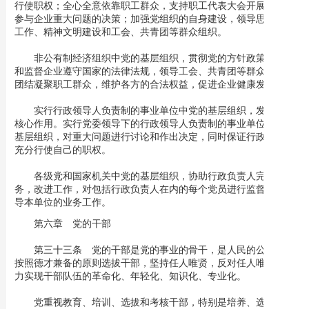
行使职权；全心全意依靠职工群众，支持职工代表大会开展工作；
参与企业重大问题的决策；加强党组织的自身建设，领导思想政治
工作、精神文明建设和工会、共青团等群众组织。
非公有制经济组织中党的基层组织，贯彻党的方针政策，引导
和监督企业遵守国家的法律法规，领导工会、共青团等群众组织，
团结凝聚职工群众，维护各方的合法权益，促进企业健康发展。
实行行政领导人负责制的事业单位中党的基层组织，发挥政治
核心作用。实行党委领导下的行政领导人负责制的事业单位中党的
基层组织，对重大问题进行讨论和作出决定，同时保证行政领导人
充分行使自己的职权。
各级党和国家机关中党的基层组织，协助行政负责人完成任
务，改进工作，对包括行政负责人在内的每个党员进行监督，不领
导本单位的业务工作。
第六章 党的干部
第三十三条 党的干部是党的事业的骨干，是人民的公仆。党
按照德才兼备的原则选拔干部，坚持任人唯贤，反对任人唯亲，努
力实现干部队伍的革命化、年轻化、知识化、专业化。
党重视教育、培训、选拔和考核干部，特别是培养、选拔优秀