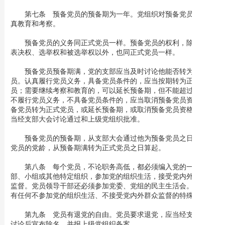
第七条 预备党员的预备期为一年。党组织对预备党员应当认
真教育和考察。
预备党员的义务同正式党员一样。预备党员的权利，除了没有
表决权、选举权和被选举权以外，也同正式党员一样。
预备党员预备期满，党的支部应当及时讨论他能否转为正式党
员。认真履行党员义务，具备党员条件的，应当按期转为正式党
员；需要继续考察和教育的，可以延长预备期，但不能超过一年；
不履行党员义务，不具备党员条件的，应当取消预备党员资格。预
备党员转为正式党员，或延长预备期，或取消预备党员资格，都应
当经支部大会讨论通过和上级党组织批准。
预备党员的预备期，从支部大会通过他为预备党员之日算起。
党员的党龄，从预备期满转为正式党员之日算起。
第八条 每个党员，不论职务高低，都必须编入党的一个支
部、小组或其他特定组织，参加党的组织生活，接受党内外群众的
监督。党员领导干部还必须参加党委、党组的民主生活会。不允许
有任何不参加党的组织生活、不接受党内外群众监督的特殊党员。
第九条 党员有退党的自由。党员要求退党，应当经支部大会
讨论后宣布除名，并报上级党组织备案。