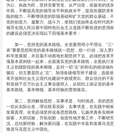
为公、执政为民，坚持党要管党、从严治党，发扬党的优良传统和
作风，不断提高党的领导水平和执政水平，提高拒腐防变和抵御风
险的能力，不断增强党的阶级基础和扩大党的群众基础，不断提高
党的创造力、凝聚力、战斗力，使我们党始终走在时代前列，成为
领导全国人民沿着中国特色社会主义道路不断前进的坚强核心。党
的建设必须坚决实现以下四项基本要求：
第一，坚持党的基本路线。全党要用邓小平理论、“三个代
表”重要思想和党的基本路线统一思想，统一行动，深入贯彻落实
科学发展观，并且毫不动摇地长期坚持下去。必须把改革开放同四
项基本原则统一起来，全面落实党的基本路线，全面执行党在社会
主义初级阶段的基本纲领，反对一切“左”的和右的错误倾向，要警
惕右，但主要是防止“左”。加强各级领导班子建设，选拔使用在改
革开放和社会主义现代化建设中政绩突出、群众信任的干部，培养
和造就千百万社会主义事业接班人，从组织上保证党的基本理论、
基本路线、基本纲领、基本经验的贯彻落实。
第二，坚持解放思想，实事求是，与时俱进。党的思想路线是
一切从实际出发，理论联系实际，实事求是，在实践中检验真理和
发展真理。全党必须坚持这条思想路线，弘扬求真务实精神，积极
探索，大胆试验，开拓创新，创造性地开展工作，不断研究新情
况，总结新经验，解决新问题，在实践中丰富和发展马克思主义，
推进马克思主义中国化。