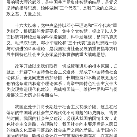
展的强大理论武器，是中国共产党集体智慧的结晶，是党必须长期
坚持的指导思想。始终做到“三个代表”，是我们党的立党之本、执
政之基、力量之源。
十六大以来，党中央坚持以邓小平理论和“三个代表”重要思想
为指导，根据新的发展要求，集中全党智慧，提出了以人为本、全
面协调可持续发展的科学发展观。科学发展观，是同马克思列宁主
义、毛泽东思想、邓小平理论和“三个代表”重要思想既一脉相承又
与时俱进的科学理论，是我国经济社会发展的重要指导方针，是发
展中国特色社会主义必须坚持和贯彻的重大战略思想。
改革开放以来我们取得一切成绩和进步的根本原因，归结起来
就是：开辟了中国特色社会主义道路，形成了中国特色社会主义理
论体系。全党同志要倍加珍惜、长期坚持和不断发展党历经艰辛开
创的这条道路和这个理论体系，高举中国特色社会主义伟大旗帜，
为实现推进现代化建设、完成祖国统一、维护世界和平与促进共同
发展这三大历史任务而奋斗。
我国正处于并将长期处于社会主义初级阶段。这是在经济文化
落后的中国建设社会主义现代化不可逾越的历史阶段，需要上百年
的时间。我国的社会主义建设，必须从我国的国情出发，走中国特
色社会主义道路。在现阶段，我国社会的主要矛盾是人民日益增长
的物质文化需要同落后的社会生产之间的矛盾。由于国内的因素和
国际的影响，阶级斗争还在一定范围内长期存在，在某种条件下还