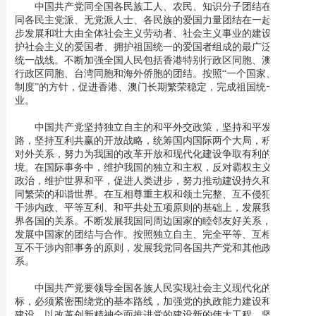
中国共产党同全国各民族工人、农民、知识分子团结在一起，
同各民主党派、无党派人士、各民族的爱国力量团结在一起，进一
步发展和壮大由全体社会主义劳动者、社会主义事业的建设者、拥
护社会主义的爱国者、拥护祖国统一的爱国者组成的最广泛的爱国
统一战线。不断加强全国人民包括香港特别行政区同胞、澳门特别
行政区同胞、台湾同胞和海外侨胞的团结。按照“一个国家、两种
制度”的方针，促进香港、澳门长期繁荣稳定，完成祖国统一大
业。
中国共产党坚持独立自主的和平外交政策，坚持和平发展道
路，坚持互利共赢的开放战略，统筹国内国际两个大局，积极发展
对外关系，努力为我国的改革开放和现代化建设争取有利的国际环
境。在国际事务中，维护我国的独立和主权，反对霸权主义和强权
政治，维护世界和平，促进人类进步，努力推动建设持久和平、共
同繁荣的和谐世界。在互相尊重主权和领土完整、互不侵犯、互不
干涉内政、平等互利、和平共处五项原则的基础上，发展我国同世
界各国的关系。不断发展我国同周边国家的睦邻友好关系，加强同
发展中国家的团结与合作。按照独立自主、完全平等、互相尊重、
互不干涉内部事务的原则，发展我党同各国共产党和其他政党的关
系。
中国共产党要领导全国各族人民实现社会主义现代化的宏伟目
标，必须紧密围绕党的基本路线，加强党的执政能力建设和先进性
建设，以改革创新精神全面推进党的建设新的伟大工程。坚持立党