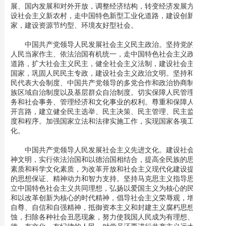
展、国内发展和对外开放，调整经济结构，转变经济发展方式。建
设社会主义新农村，走中国特色新型工业化道路，建设创新型国
家，建设资源节约型、环境友好型社会。
中国共产党领导人民发展社会主义民主政治。坚持党的领导、
人民当家作主、依法治国有机统一，走中国特色社会主义政治发展
道路，扩大社会主义民主，健全社会主义法制，建设社会主义法治
国家，巩固人民民主专政，建设社会主义政治文明。坚持和完善人
民代表大会制度、中国共产党领导的多党合作和政治协商制度、民
族区域自治制度以及基层群众自治制度。切实保障人民管理国家事
务和社会事务、管理经济和文化事业的权利。尊重和保障人权。广
开言路，建立健全民主选举、民主决策、民主管理、民主监督的制
度和程序。加强国家立法和法律实施工作，实现国家各项工作法治
化。
中国共产党领导人民发展社会主义先进文化。建设社会主义精
神文明，实行依法治国和以德治国相结合，提高全民族的思想道德
素质和科学文化素质，为改革开放和社会主义现代化建设提供强大
的思想保证、精神动力和智力支持。坚持马克思主义指导思想，树
立中国特色社会主义共同理想，弘扬以爱国主义为核心的民族精神
和以改革创新为核心的时代精神，倡导社会主义荣辱观，增强民族
自尊、自信和自强精神，抵御资本主义和封建主义腐朽思想的侵
蚀，扫除各种社会丑恶现象，努力使我国人民成为有理想、有道