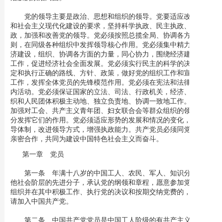
党的领导主要是政治、思想和组织的领导。党要适应改革开放
和社会主义现代化建设的要求，坚持科学执政、民主执政、依法执
政，加强和改善党的领导。党必须按照总揽全局、协调各方的原
则，在同级各种组织中发挥领导核心作用。党必须集中精力领导经
济建设，组织、协调各方面的力量，同心协力，围绕经济建设开展
工作，促进经济社会全面发展。党必须实行民主的科学的决策，制
定和执行正确的路线、方针、政策，做好党的组织工作和宣传教育
工作，发挥全体党员的先锋模范作用。党必须在宪法和法律的范围
内活动。党必须保证国家的立法、司法、行政机关，经济、文化组
织和人民团体积极主动地、独立负责地、协调一致地工作。党必须
加强对工会、共产主义青年团、妇女联合会等群众组织的领导，充
分发挥它们的作用。党必须适应形势的发展和情况的变化，完善领
导体制，改进领导方式，增强执政能力。共产党员必须同党外群众
亲密合作，共同为建设中国特色社会主义而奋斗。
第一章 党员
第一条 年满十八岁的中国工人、农民、军人、知识分子和其
他社会阶层的先进分子，承认党的纲领和章程，愿意参加党的一个
组织并在其中积极工作、执行党的决议和按期交纳党费的，可以申
请加入中国共产党。
第二条 中国共产党党员是中国工人阶级的有共产主义觉悟的