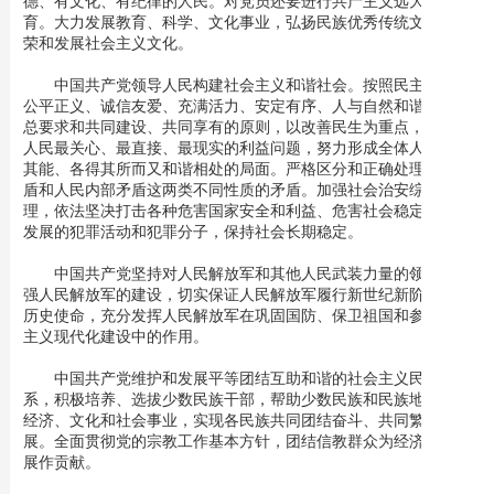
德、有文化、有纪律的人民。对党员还要进行共产主义远大理想教
育。大力发展教育、科学、文化事业，弘扬民族优秀传统文化，繁
荣和发展社会主义文化。
中国共产党领导人民构建社会主义和谐社会。按照民主法治、
公平正义、诚信友爱、充满活力、安定有序、人与自然和谐相处的
总要求和共同建设、共同享有的原则，以改善民生为重点，解决好
人民最关心、最直接、最现实的利益问题，努力形成全体人民各尽
其能、各得其所而又和谐相处的局面。严格区分和正确处理敌我矛
盾和人民内部矛盾这两类不同性质的矛盾。加强社会治安综合治
理，依法坚决打击各种危害国家安全和利益、危害社会稳定和经济
发展的犯罪活动和犯罪分子，保持社会长期稳定。
中国共产党坚持对人民解放军和其他人民武装力量的领导，加
强人民解放军的建设，切实保证人民解放军履行新世纪新阶段军队
历史使命，充分发挥人民解放军在巩固国防、保卫祖国和参加社会
主义现代化建设中的作用。
中国共产党维护和发展平等团结互助和谐的社会主义民族关
系，积极培养、选拔少数民族干部，帮助少数民族和民族地区发展
经济、文化和社会事业，实现各民族共同团结奋斗、共同繁荣发
展。全面贯彻党的宗教工作基本方针，团结信教群众为经济社会发
展作贡献。