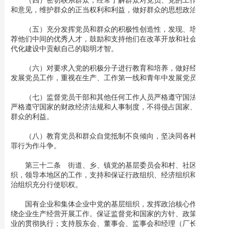
（四）密切联系群众，经常了解群众对党员、党的工作的批评
和意见，维护群众的正当权利和利益，做好群众的思想政治工作。
（五）充分发挥党员和群众的积极性创造性，发现、培养和推
荐他们中间的优秀人才，鼓励和支持他们在改革开放和社会主义现
代化建设中贡献自己的聪明才智。
（六）对要求入党的积极分子进行教育和培养，做好经常性的
发展党员工作，重视在生产、工作第一线和青年中发展党员。
（七）监督党员干部和其他任何工作人员严格遵守国法政纪，
严格遵守国家的财政经济法规和人事制度，不得侵占国家、集体和
群众的利益。
（八）教育党员和群众自觉抵制不良倾向，坚决同各种违法犯
罪行为作斗争。
第三十二条 街道、乡、镇党的基层委员会和村、社区党组
织，领导本地区的工作，支持和保证行政组织、经济组织和群众自
治组织充分行使职权。
国有企业和集体企业中党的基层组织，发挥政治核心作用，围
绕企业生产经营开展工作。保证监督党和国家的方针、政策在本企
业的贯彻执行；支持股东会、董事会、监事会和经理（厂长）依法