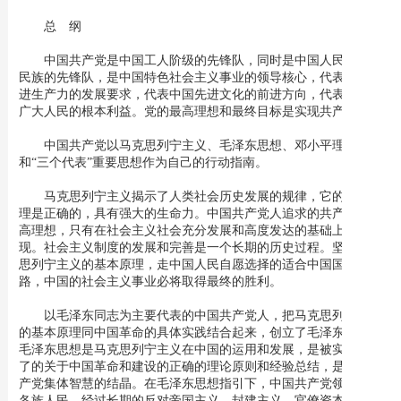
总 纲
中国共产党是中国工人阶级的先锋队，同时是中国人民和中华
民族的先锋队，是中国特色社会主义事业的领导核心，代表中国先
进生产力的发展要求，代表中国先进文化的前进方向，代表中国最
广大人民的根本利益。党的最高理想和最终目标是实现共产主义。
中国共产党以马克思列宁主义、毛泽东思想、邓小平理论
和“三个代表”重要思想作为自己的行动指南。
马克思列宁主义揭示了人类社会历史发展的规律，它的基本原
理是正确的，具有强大的生命力。中国共产党人追求的共产主义最
高理想，只有在社会主义社会充分发展和高度发达的基础上才能实
现。社会主义制度的发展和完善是一个长期的历史过程。坚持马克
思列宁主义的基本原理，走中国人民自愿选择的适合中国国情的道
路，中国的社会主义事业必将取得最终的胜利。
以毛泽东同志为主要代表的中国共产党人，把马克思列宁主义
的基本原理同中国革命的具体实践结合起来，创立了毛泽东思想。
毛泽东思想是马克思列宁主义在中国的运用和发展，是被实践证明
了的关于中国革命和建设的正确的理论原则和经验总结，是中国共
产党集体智慧的结晶。在毛泽东思想指引下，中国共产党领导全国
各族人民，经过长期的反对帝国主义、封建主义、官僚资本主义的