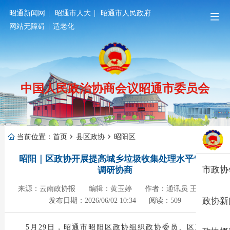
昭通新闻网
|
昭通市人大
|
昭通市人民政府
网站无障碍
|
适老化
中国人民政治协商会议昭通市委员会
当前位置：
首页
县区政协
昭阳区
昭阳｜区政协开展提高城乡垃圾收集处理水平专题
市政协
调研协商
来源：云南政协报
编辑：黄玉婷
作者：通讯员 王忠文
政协新
发布日期：2026/06/02 10:34
阅读：509
5月29日，昭通市昭阳区政协组织政协委员、区直相关