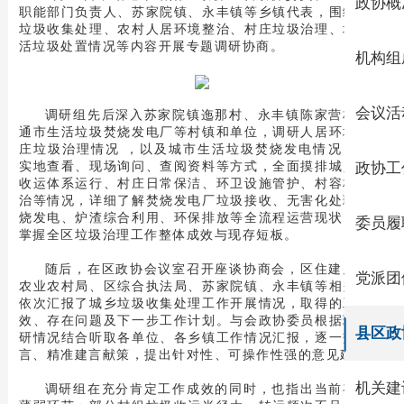
政协概
职能部门负责人、苏家院镇、永丰镇等乡镇代表，围绕城乡
垃圾收集处理、农村人居环境整治、村庄垃圾治理、城市生
活垃圾处置情况等内容开展专题调研协商。
机构组
会议活
调研组先后深入苏家院镇迤那村、永丰镇陈家营村、昭
通市生活垃圾焚烧发电厂等村镇和单位，调研人居环境和村
庄垃圾治理情况 ，以及城市生活垃圾焚烧发电情况，通过
实地查看、现场询问、查阅资料等方式，全面摸排城乡垃圾
政协工
收运体系运行、村庄日常保洁、环卫设施管护、村容村貌整
治等情况，详细了解焚烧发电厂垃圾接收、无害化处理、焚
烧发电、炉渣综合利用、环保排放等全流程运营现状，系统
委员履
掌握全区垃圾治理工作整体成效与现存短板。
随后，在区政协会议室召开座谈协商会，区住建局、区
党派团
农业农村局、区综合执法局、苏家院镇、永丰镇等相关单位
依次汇报了城乡垃圾收集处理工作开展情况，取得的工作成
效、存在问题及下一步工作计划。与会政协委员根据现场调
县区政
研情况结合听取各单位、各乡镇工作情况汇报，逐一交流发
言、精准建言献策，提出针对性、可操作性强的意见建议。
机关建
调研组在充分肯定工作成效的同时，也指出当前存在的