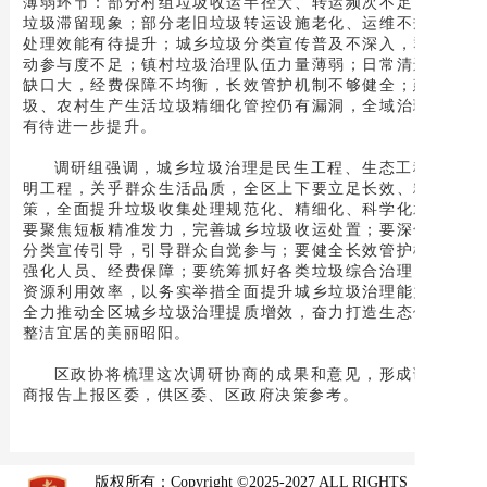
薄弱环节：部分村组垃圾收运半径大、转运频次不足，存在
垃圾滞留现象；部分老旧垃圾转运设施老化、运维不规范，
处理效能有待提升；城乡垃圾分类宣传普及不深入，群众主
动参与度不足；镇村垃圾治理队伍力量薄弱；日常清运资金
缺口大，经费保障不均衡，长效管护机制不够健全；建筑垃
圾、农村生产生活垃圾精细化管控仍有漏洞，全域治理精度
有待进一步提升。
调研组强调，城乡垃圾治理是民生工程、生态工程、文
明工程，关乎群众生活品质，全区上下要立足长效、精准施
策，全面提升垃圾收集处理规范化、精细化、科学化水平。
要聚焦短板精准发力，完善城乡垃圾收运处置；要深化垃圾
分类宣传引导，引导群众自觉参与；要健全长效管护机制，
强化人员、经费保障；要统筹抓好各类垃圾综合治理，提升
资源利用效率，以务实举措全面提升城乡垃圾治理能力；要
全力推动全区城乡垃圾治理提质增效，奋力打造生态优美、
整洁宜居的美丽昭阳。
区政协将梳理这次调研协商的成果和意见，形成调研协
商报告上报区委，供区委、区政府决策参考。
版权所有：Copyright ©2025-2027 ALL RIGHTS