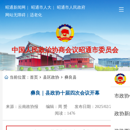
昭通新闻网
|
昭通市人大
|
昭通市人民政府
网站无障碍
|
适老化
中国人民政治协商会议昭通市委员会
当前位置：
首页
县区政协
彝良县
彝良｜县政协十届四次会议开幕
市政协
来源：云南政协报
编辑：周 赟
发布日期：2025/02/21 15:59
政协新
阅读：1476