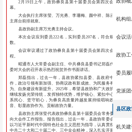
政协概
2月19日上午，政协彝良县第十届委员会第四次会议开
幕。
大会执行主席张莹、万光勇、李珊梅、颜中祥、陈云富在
机构组
主席台前排就座。
县政协副主席万光勇主持会议。
会议活
本次会议应到委员222名，实到委员207名，符合规定人
数。
会议审议通过了政协彝良县第十届委员会第四次会议议
政协工
程。
昭通市人大常委会副主任、中共彝良县委书记郑磊代表县
委对大会的召开表示热烈祝贺并作书面讲话。
委员履
郑磊指出，过去一年，县政协紧扣县委、县政府中心工
作，政治引领有新加强、协商议政有新成效、为民服务有新作
为、自身建设有新提升。2025年，希望县政协和广大政协委员
党派团
继续发扬光荣传统，发挥独特优势，维护核心、紧扣中心、情
系民心、坚守初心，为彝良高质量跨越发展持续唱响政协声
音、彰显政协作为、贡献政协力量。
县区政
县政协主席张莹代表政协彝良县第十届委员会常务委员会
向大会作工作报告。报告指出，过去一年，县政协常委会坚持
以习近平新时代中国特色社会主义思想为指导，认真贯彻落实
机关建
中共二十大和二十届二中、三中全会精神，深入扎实开展党纪