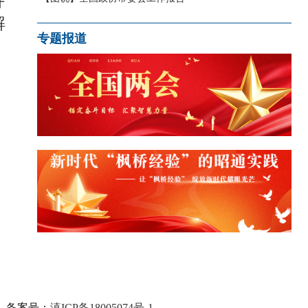
好
解
专题报道
备案号：
滇ICP备18005074号-1