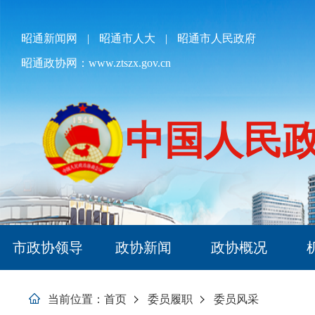
欢
迎
进
昭通新闻网
|
昭通市人大
|
昭通市人民政府
入
昭通政协网：www.ztszx.gov.cn
昭
通
政
协,
盲
中国人民
人
用
户
使
用
操
作
智
市政协领导
政协新闻
政协概况
能
引
导，
当前位置：
首页
委员履职
委员风采
请