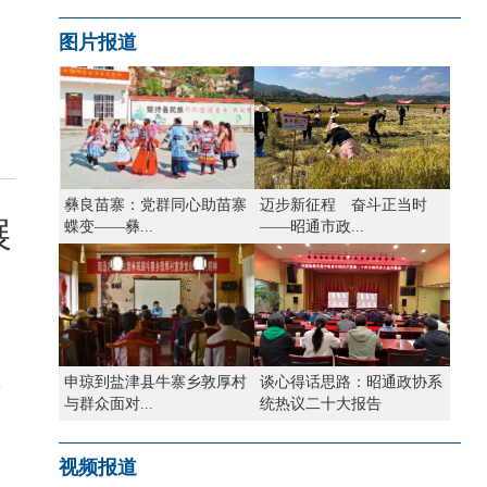
图片报道
彝良苗寨：党群同心助苗寨
迈步新征程 奋斗正当时
展
蝶变——彝...
——昭通市政...
，
接
申琼到盐津县牛寨乡敦厚村
谈心得话思路：昭通政协系
与群众面对...
统热议二十大报告
视频报道