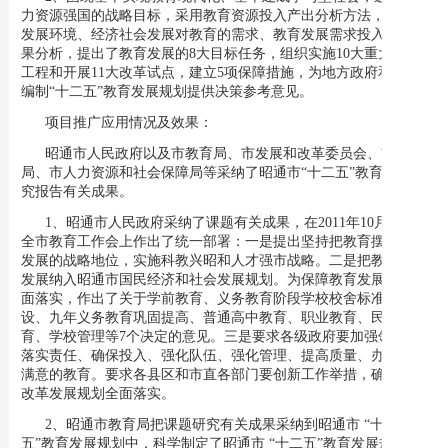
力资源强国的战略目标，采用教育资源投入产出分析方法，从教育
发展环境、经济社会发展对教育的需求、教育发展需求投入产出效
果分析，提出了教育发展的8大目标任务，组织实施10大重大项目
工程和开展11大改革试点，建立5项保障措施，为地方政府和部门
编制“十二五”教育发展规划提供决策参考意见。
项目推广应用情况及效果：
昭通市人民政府以及市教育局、市发展和改革委员会、市财政
局、市人力资源和社会保障局等采纳了昭通市“十二五”教育发展研
究报告有关成果。
1、昭通市人民政府采纳了课题有关成果，在2011年10月21日
全市教育工作会上作出了统一部署：一是提出坚持把教育摆在优先
发展的战略地位，实施科教兴昭和人才强市战略。二是把教育事业
发展纳入昭通市国民经济和社会发展规划。为保障教育发展规划全
面落实，作出了关于学前教育、义务教育阶段学校校舍标准化建
设、九年义务教育巩固提高、普通高中教育、职业教育、民办教
育、学校管理等7个决定的意见。三是要求各级政府要加强领导，
落实责任、确保投入、强化队伍、强化管理、提高质量、办好人民
满意的教育。要求各县区和市直各部门要创新工作举措，确保教育
改革发展规划全面落实。
2、昭通市教育局把课题研究有关成果采纳到昭通市 “十二
五”教育发展规划中，科学制定了昭通市 “十二五”教育发展规划措