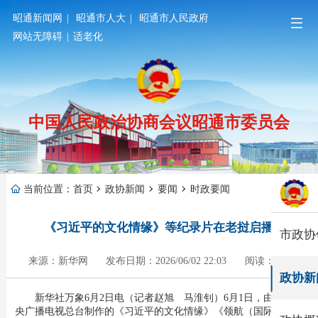
昭通新闻网
|
昭通市人大
|
昭通市人民政府
网站无障碍
|
适老化
中国人民政治协商会议昭通市委员会
当前位置：
首页
政协新闻
要闻
时政要闻
《习近平的文化情缘》等纪录片在老挝启播
市政协
来源：新华网
发布日期：2026/06/02 22:03
阅读：269
政协新
新华社万象6月2日电（记者赵旭 马淮钊）6月1日，由中国中
央广播电视总台制作的《习近平的文化情缘》《领航（国际版）》