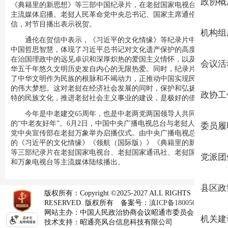
政协概
《典籍里的新思想》等三部中国纪录片，在老挝国家电视台等老挝
主流媒体启播。老挝人民革命党中央总书记、国家主席通伦发来贺
信，对节目播出表示祝贺。
机构组
通伦在贺信中表示，《习近平的文化情缘》等纪录片中蕴含着
中国哲思智慧，体现了习近平总书记对文化遗产保护的高度重视、
在治国理政中的远见卓识和深厚炽热的爱国主义情怀，以及他对中
会议活
华五千年悠久文明历史发自内心的无限热爱。同时，纪录片也彰显
了中华文明作为民族的根脉和不竭动力，正推动中国实现民族复兴
的伟大梦想。这对老挝在经济社会发展的同时，保护和弘扬自己独
政协工
特的民族文化，推进老挝社会主义事业的建设，是极好的借鉴。
今年是中老建交65周年，也是中老两党两国领导人共同开启
的“中老友好年”。6月2日，中国中央广播电视总台与老挝人民革命
委员履
党中央宣传部在老挝万象举办启播仪式。由中央广播电视总台制作
的《习近平的文化情缘》《领航（国际版）》《典籍里的新思想》
等三部纪录片在老挝国家电视台、老挝国家通讯社、老挝国家电台
党派团
和万象电视台等主流媒体陆续播出。
县区政
版权所有：Copyright ©2025-2027 ALL RIGHTS
RESERVED. 版权所有
备案号：
滇ICP备18005074号-1
网站主办：
中国人民政治协商会议昭通市委员会
机关建
技术支持：昭通亮风台信息科技有限公司