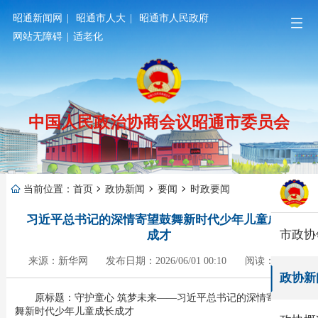
昭通新闻网
|
昭通市人大
|
昭通市人民政府
网站无障碍
|
适老化
中国人民政治协商会议昭通市委员会
当前位置：
首页
政协新闻
要闻
时政要闻
习近平总书记的深情寄望鼓舞新时代少年儿童成长
市政协
成才
来源：新华网
发布日期：2026/06/01 00:10
阅读：282
政协新
原标题：守护童心 筑梦未来——习近平总书记的深情寄望鼓
舞新时代少年儿童成长成才