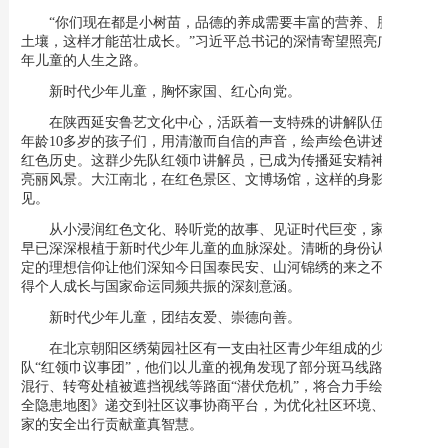
“你们现在都是小树苗，品德的养成需要丰富的营养、肥沃的
土壤，这样才能茁壮成长。”习近平总书记的深情寄望照亮广大少
年儿童的人生之路。
新时代少年儿童，胸怀家国、红心向党。
在陕西延安鲁艺文化中心，活跃着一支特殊的讲解队伍。平均
年龄10多岁的孩子们，用清澈而自信的声音，绘声绘色讲述一段段
红色历史。这群少先队红领巾讲解员，已成为传播延安精神的一道
亮丽风景。大江南北，在红色景区、文博场馆，这样的身影愈发常
见。
从小浸润红色文化、聆听党的故事、见证时代巨变，家国情怀
早已深深根植于新时代少年儿童的血脉深处。清晰的身份认知、坚
定的理想信仰让他们深知今日国泰民安、山河锦绣的来之不易，懂
得个人成长与国家命运同频共振的深刻意涵。
新时代少年儿童，团结友爱、崇德向善。
在北京朝阳区绣菊园社区有一支由社区青少年组成的少先
队“红领巾议事团”，他们以儿童的视角发现了部分斑马线路段人车
混行、转弯处植被遮挡视线等路面“潜伏危机”，将合力手绘的《安
全隐患地图》递交到社区议事协商平台，为优化社区环境、保障大
家的安全出行贡献童真智慧。