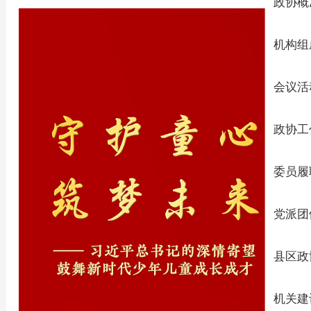
政协概
机构组
会议活
政协工
委员履
党派团
县区政
机关建