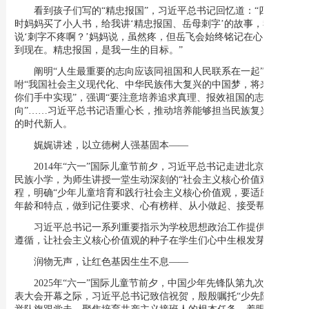
看到孩子们写的“精忠报国”，习近平总书记回忆道：“四五岁
时妈妈买了小人书，给我讲‘精忠报国、岳母刺字’的故事，我
说‘刺字不疼啊？’妈妈说，虽然疼，但岳飞会始终铭记在心。我记
到现在。精忠报国，是我一生的目标。”
阐明“人生最重要的志向应该同祖国和人民联系在一起”，嘱
咐“我国社会主义现代化、中华民族伟大复兴的中国梦，将来要在
你们手中实现”，强调“要注意培养追求真理、报效祖国的志
向”……习近平总书记语重心长，推动培养能够担当民族复兴大任
的时代新人。
娓娓讲述，以立德树人强基固本——
2014年“六一”国际儿童节前夕，习近平总书记走进北京海淀区
民族小学，为师生讲授一堂生动深刻的“社会主义核心价值观”课
程，明确“少年儿童培育和践行社会主义核心价值观，要适应自身
年龄和特点，做到记住要求、心有榜样、从小做起、接受帮助”。
习近平总书记一系列重要指示为学校思想政治工作提供了根本
遵循，让社会主义核心价值观的种子在学生们心中生根发芽。
润物无声，让红色基因生生不息——
2025年“六一”国际儿童节前夕，中国少年先锋队第九次全国代
表大会开幕之际，习近平总书记致信祝贺，殷殷嘱托“少先队要高
举队旗跟党走，聚焦培育共产主义接班人的根本任务，着眼于培养