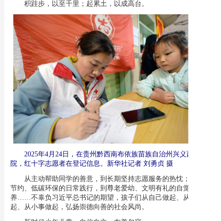
积跬步，以至千里；起累土，以成高台。
2025年4月24日，在贵州黔西南布依族苗族自治州兴义西南医
院，红十字志愿者在登记信息。新华社记者 刘勇贞 摄
从主动帮助同学的善意，到长期坚持志愿服务的热忱；从勤俭
节约、低碳环保的日常践行，到尊老爱幼、文明有礼的自觉修
养……不辜负习近平总书记的期望，孩子们从自己做起、从身边做
起、从小事做起，弘扬崇德向善的社会风尚。