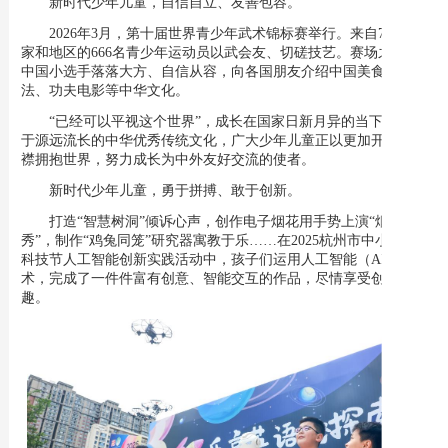
新时代少年儿童，自信自立、友善包容。
2026年3月，第十届世界青少年武术锦标赛举行。来自78个国
家和地区的666名青少年运动员以武会友、切磋技艺。赛场之外，
中国小选手落落大方、自信从容，向各国朋友介绍中国美食、书
法、功夫电影等中华文化。
“已经可以平视这个世界”，成长在国家日新月异的当下，浸润
于源远流长的中华优秀传统文化，广大少年儿童正以更加开阔的胸
襟拥抱世界，努力成长为中外友好交流的使者。
新时代少年儿童，勇于拼搏、敢于创新。
打造“智慧树洞”倾诉心声，创作电子烟花用手势上演“烟花
秀”，制作“鸡兔同笼”研究器寓教于乐……在2025杭州市中小学生
科技节人工智能创新实践活动中，孩子们运用人工智能（AI）技
术，完成了一件件富有创意、智能交互的作品，尽情享受创造的乐
趣。