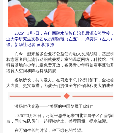
2026年1月7日，在广西融水苗族自治县思源实验学校，西北工
业大学研究生支教团成员郭瀚琨（左五）、卢奕琛（左六）在上
课。新华社记者 黄孝邦 摄
而今，越来越多企业将公益使命融入发展战略，基层群团组织
和志愿者用点滴行动织就关爱儿童的温暖网络，科技馆、博物馆、
科普基地向少年儿童免费开放，各类青少年科创赛事蓬勃开展，网
络育人空间和阵地持续拓展……
各展所长，共同发力。在习近平总书记引领下，全社会正以更
大力度、更实举措，为孩子们提供全方位保障和更大的成长空间。
激扬时代光彩——“美丽的中国梦属于你们”
2026年3月30日，习近平总书记来到北京昌平区百善镇植树
点，同少先队员们一起挥锹铲土、整理围堰、提水浇灌。
在万物生长的时节，种下绿色的希望。