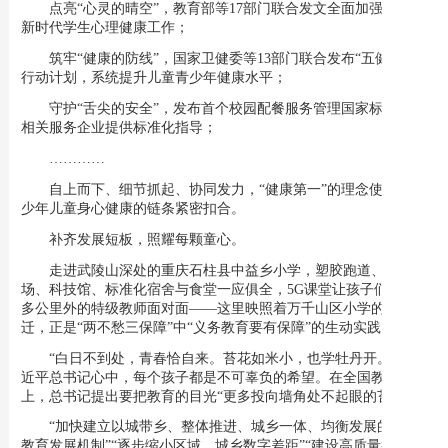
点亮“心灵的晴空”，教育部等17部门联合发文全面加强和改进
新时代学生心理健康工作；
筑牢“健康的防线”，国家卫健委等13部门联合发布“五健”促进
行动计划，系统提升儿童青少年健康水平；
守护“舌尖的安全”，发布首个校园配餐服务管理国家标准，为
相关服务企业提供标准化指导；
…………
自上而下、细节抓起、协同发力，“健康第一”的理念使得关爱
少年儿童身心健康的链条紧密扣合。
补齐发展短板，照耀每颗童心。
走进武陵山深处的重庆石柱县中益乡小学，塑胶跑道、足球
场、科技馆、标准化宿舍与食堂一应俱全，5G课堂让孩子们同200
多公里外的特级教师面对面——这里映照着万千山区小学的发展变
迁，正是“两不愁三保障”中“义务教育要有保障”的生动实践。
“白日不到处，青春恰自来。苔花如米小，也学牡丹开。”在习
近平总书记心中，每个孩子都是不可辜负的希望。在全国教育大会
上，总书记提出要把教育的目光“更多投向墙角处不起眼的苔花”。
“加快建立以城带乡、整体推进、城乡一体、均衡发展的义务
教育发展机制”“逐步缩小区域、城乡数字差距”“建设高质量教育体