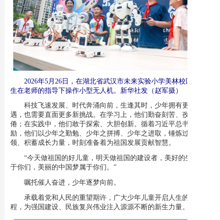
2026年5月26日，在湖北省武汉市未来实验小学美林校区，学
生在老师的指导下操作小型无人机。新华社发（赵军摄）
科技飞速发展、时代奔涌向前，生逢其时，少年拥有更多新机
遇，也需要直面更多新挑战。在学习上，他们勤奋刻苦、孜孜不
倦；在实践中，他们敢于探索、大胆创新。循着习近平总书记的勉
励，他们以少年之勤勉、少年之拼搏、少年之进取，锤炼过硬本
领、积蓄成长力量，时刻准备着为祖国发展贡献智慧。
“今天做祖国的好儿童，明天做祖国的建设者，美好的生活属
于你们，美丽的中国梦属于你们。”
嘱托催人奋进，少年逐梦向前。
承载着党和人民的重望期许，广大少年儿童开启人生的奋斗航
程，为强国建设、民族复兴伟业注入源源不断的新生力量。