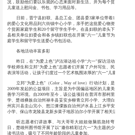
况，鼓励他们要以乐观的心态来面对新生活。并为每个贫困家庭
儿童送上慰问金、书包、学习用品等。
日前，晋宁县妇联、县总工会、团县委3家单位带着1万多元
的爱心文化用品到六街镇中心小学，亲手把这批爱心物资送到70
个贫困家庭学生和20个留守学生手中。在县妇联的牵头下，晋宁
县相关单位妇委会和各乡镇妇联也在开展“六一”儿童节为贫困家
庭学生和留守学生送爱心书包活动。
各地活动丰富多彩
昨日，在“为爱上色”泸沽湖达祖小学“六一”探访活动现场，
学校师生和立邦“为爱上色”志愿者们开展了户外写生、民族歌舞
表演等活动，让孩子们度过一个艺术氛围浓厚的“六一”儿童节。
立邦“为爱上色”（Color，Way of love）行动计划，是立邦于
2009年发起的公益项目，主旨是为中国偏远地区的儿童美化和改
善学习环境。自2009年至今，该公益项目在普洱市那柯里希望小
学、楚雄彝族自治州禄丰县妥安乡柳青立邦小学、大理白族自治
州宾川县圭山完小、怒江傈僳族自治州泸水县上江乡平安寨添富
小学、保山市龙陵县龙新乡菜子地苏泊尔小学开展了相关活动。
听志愿者们讲故事、与大哥哥大姐姐做脑筋急转弯……近
日，楚雄州图书馆开展了以“邀你精彩过六一”为主题的少儿系列
读书活动，吸引了不同年龄阶段的儿童参加。