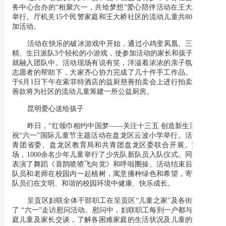
务中心合办的“相聚六一，共绘梦想”爱心陪伴活动在王大桥社区
举行。厅机关15个民警家庭和王大桥社区的流动儿童共80余人参
加活动。
活动在快乐的破冰游戏中开始，通过小鸡变凤凰、三打白骨
精、生日派队3个轻松的小游戏，使参加活动的家长和孩子们很快
就融入团队中。活动现场有说有笑，洋溢着浓浓的亲子氛围。在
志愿者的帮助下，大家齐心协力完成了几十件手工作品。作品将
于6月1日下午在索菲特酒店的益厨慈善拍卖会上进行拍卖，所筹
善款将为社区的流动儿童筹建一所公益厨房。
昆明爱心送给孩子
昨日，“红领巾相约中国梦——关注十三五 创造新生活”暨庆
祝“六一”国际儿童节主题活动在盘龙区云波小学举行。活动由共
青团省委、盘龙区教育局和共青团盘龙区委联合开展。活动现
场，1000余名少年儿童举行了少先队新队员入队仪式。同学们还
表演了舞蹈《喜鹊喳喳飞向党》和呼啦圈操。活动结束后，少先
队员和老师在校园内一起植树，寓意播种绿色和希望，寄语少先
队员们在文明、和谐的校园环境中健康、快乐成长。
呈贡区妇联全体干部职工在呈贡区“儿童之家”及各街道开展
了 “六一”走访慰问活动。慰问中，妇联职工每到一户都与贫困家
庭儿童及家长交谈，了解各困难家庭的生活状况及儿童的学习情