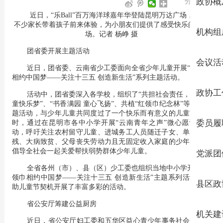
分享至:
政协概
近日，“乐Ball”百万海洋球嘉年华登陆昆明万达广场，吸引
不少家长带着孩子前来体验，为小朋友们提供了感受快乐的新玩
机构组
场。记者 杨峥 摄
团省委开展主题活动
会议活
近日，团省委、云南省少工委面向全省少年儿童开展“红领巾
相约中国梦——关注十三五 创造新生活”系列主题活动。
政协工
活动中，团省委深入各学校，组织了“共担社会责任，齐筑儿
童快乐梦”、“书香满园 童心飞扬”、共植“红领巾纪念林”等系列主
题活动，与少年儿童共同度过了一个快乐而有意义的儿童节。同
时，通过在昆明市各中小学开展“云南青年之声”微心愿认领活
委员履
动，呼吁关注农村留守儿童、进城务工人员随迁子女、单亲、孤
残、大病致贫、父母丧失劳动力且无固定收入家庭的少年儿童，
倡导全社会一起关爱帮扶弱势群体少年儿童。
党派团
全省各州（市）、县（区）少工委也组织当地中小学开展“红
领巾相约中国梦——关注十三五 创造新生活”主题系列活动，借
县区政
助儿童节契机开展了丰富多彩的活动。
省公安厅筹建公益厨房
机关建
近日，省公安厅妇工委和五华区益心青少年事务社会工作服