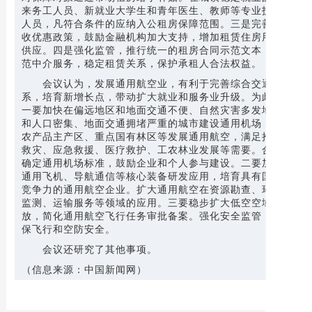
来务工人员、新就业大学生和青年医生、教师等专业技术
人员，凡符合条件的应纳入公租房保障范围。三是完善税
收优惠政策，鼓励金融机构加大支持，增加租赁住房用地
供应。四是强化监管，推行统一的租房合同示范文本，规
范中介服务，稳定租赁关系，保护承租人合法权益。
会议认为，发展通用航空业，有利于完善综合交通体
系，培育新增长点，带动扩大就业和服务业升级。为此，
一要加快在偏远地区和地面交通不便、自然灾害多发地区
和人口密集、地面交通拥堵严重的城市建设通用机场，在
农产品主产区、重点国有林区等发展通用航空，满足抢险
救灾、应急救援、医疗救护、工农林业发展等需要。合理
确定通用机场标准，鼓励企业和个人参与建设。二要加快
通用飞机、导航通信等核心装备研发应用，培育具有国际
竞争力的通用航空企业。扩大通用航空在资源勘查、环境
监测、运输服务等领域的应用。三要稳步扩大低空空域开
放，简化通用航空飞行任务审批备案。强化安全监管，确
保飞行和空防安全。
会议还研究了其他事项。
（信息来源：中国新闻网）