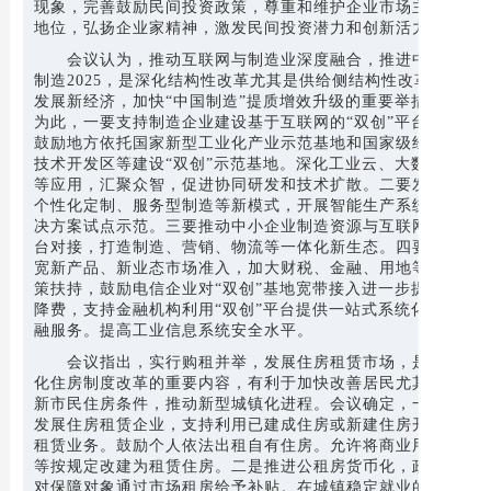
现象，完善鼓励民间投资政策，尊重和维护企业市场主体
地位，弘扬企业家精神，激发民间投资潜力和创新活力。
会议认为，推动互联网与制造业深度融合，推进中国
制造2025，是深化结构性改革尤其是供给侧结构性改革，
发展新经济，加快“中国制造”提质增效升级的重要举措。
为此，一要支持制造企业建设基于互联网的“双创”平台，
鼓励地方依托国家新型工业化产业示范基地和国家级经济
技术开发区等建设“双创”示范基地。深化工业云、大数据
等应用，汇聚众智，促进协同研发和技术扩散。二要发展
个性化定制、服务型制造等新模式，开展智能生产系统解
决方案试点示范。三要推动中小企业制造资源与互联网平
台对接，打造制造、营销、物流等一体化新生态。四要放
宽新产品、新业态市场准入，加大财税、金融、用地等政
策扶持，鼓励电信企业对“双创”基地宽带接入进一步提速
降费，支持金融机构利用“双创”平台提供一站式系统化金
融服务。提高工业信息系统安全水平。
会议指出，实行购租并举，发展住房租赁市场，是深
化住房制度改革的重要内容，有利于加快改善居民尤其是
新市民住房条件，推动新型城镇化进程。会议确定，一是
发展住房租赁企业，支持利用已建成住房或新建住房开展
租赁业务。鼓励个人依法出租自有住房。允许将商业用房
等按规定改建为租赁住房。二是推进公租房货币化，政府
对保障对象通过市场租房给予补贴。在城镇稳定就业的外