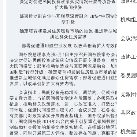
政协概
决定对促进民间投资政策落实情况开展专项督查 着力
扩大民间投资
部署推动制造业与互联网深度融合 加快“中国制造”转
机构组
型升级
确定培育和发展住房租赁市场的措施 推进新型城镇化
满足群众住房需求
会议活
部署促进通用航空业发展 以改革创新扩大有效内需
国务院总理李克强5月4日主持召开国务院常务会议，
政协工
决定对促进民间投资政策落实情况开展专项督查，着力扩
大民间投资；部署推动制造业与互联网深度融合，加快“中
国制造”转型升级；确定培育和发展住房租赁市场的措施，
委员履
推进新型城镇化满足群众住房需求；部署促进通用航空业
发展，以改革创新扩大有效内需。
会议指出，民间投资是稳增长、调结构、促就业的重
党派团
要支撑力量。当前民间投资增速有所回落，必须采取有力
措施，推动相关政策落地，进一步放宽准入，打造公平营
商环境，促进民间投资回稳向好。会议决定，在各地、各
县区政
有关部门对政策落实开展自查基础上，国务院派出督查
组，围绕国务院2014年出台的关于创新重点领域投融资机
制鼓励社会投资的相关文件落实情况，选择部分地区进行
机关建
督查，同时开展第三方评估。整改存在问题，克服不作为