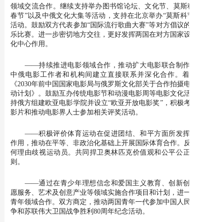
领域交流合作。继续支持举办图书馆论坛、文化节、莫斯科“欢乐
春节”以及中俄文化大集等活动，支持在北京举办“莫斯科节”系列
活动。鼓励双方代表参加“国际流行歌曲大赛”等对方倡议的国际音
乐比赛。进一步密切地方交往，更好发挥两国在对方国家设立的文
化中心作用。
——持续推进电影领域合作，推动扩大电影联合制作，推动
中俄电影工作者和机构间建立直接联系并深化合作。着手落实
《2030年前中国国家电影局与俄罗斯文化部关于合作拍摄电影的行
动计划》。鼓励互办传统电影节和动漫电影周等电影文化活动，支
持俄方组建欧亚电影学院并设立“欧亚开放电影奖”，积极考虑选送
影片和推动电影界人士参加相关评奖活动。
——积极评价体育运动在促进团结、和平方面所发挥的独特
作用，推动在平等、非政治化基础上开展国际体育合作。反对以任
何理由歧视运动员。共同捍卫奥林匹克价值观和公平公正体育原
则。
——通过在青少年理想信念和爱国主义教育、创新创业、志
愿服务、艺术及创意产业等领域实施合作项目和计划，进一步加强
青年领域合作。双方商定，推动两国青年一代参加中国人民抗日战
争和苏联伟大卫国战争胜利80周年纪念活动。