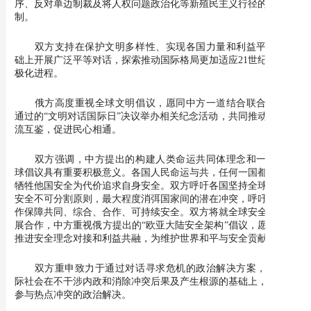
序、反对单边制裁及将人权问题政治化等新殖民主义行径的有效机
制。
双方支持在保护文明多样性、实现各国力量和利益平衡的基
础上开展广泛平等对话，探索推动国际格局更加适应21世纪世界多
极化进程。
俄方高度重视全球文明倡议，愿同中方一道结合联合国大会
通过的“文明对话国际日”决议举办相关纪念活动，共同推动文明交
流互鉴，促进民心相通。
双方强调，中方提出的构建人类命运共同体理念和一系列全
球倡议具有重要积极意义。各国人民命运与共，任何一国都不应以
牺牲他国安全为代价追求自身安全。双方呼吁各国坚持全球和地区
安全不可分割原则，最大程度消弭国家间的潜在冲突，呼吁通过协
作保障共同、综合、合作、可持续安全。双方将就全球安全倡议开
展合作，中方重视俄方提出的“欧亚大陆安全架构”倡议，愿同俄方
推进安全理念对接和利益共融，为维护世界和平与安全贡献力量。
双方重申致力于通过对话寻求危机的政治解决方案，支持国
际社会在不干涉内政和消除冲突后果及产生根源的基础上，建设性
参与热点冲突的政治解决。