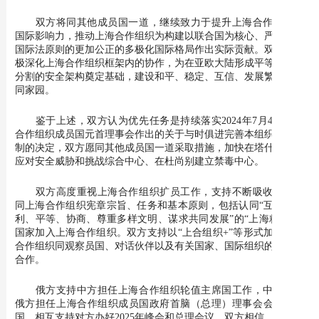
双方将同其他成员国一道，继续致力于提升上海合作组织的
国际影响力，推动上海合作组织为构建以联合国为核心、严格遵循
国际法原则的更加公正的多极化国际格局作出实际贡献。双方将积
极深化上海合作组织框架内的协作，为在亚欧大陆形成平等和不可
分割的安全架构奠定基础，建设和平、稳定、互信、发展繁荣的共
同家园。
鉴于上述，双方认为优先任务是持续落实2024年7月4日上海
合作组织成员国元首理事会作出的关于与时俱进完善本组织运作机
制的决定，双方愿同其他成员国一道采取措施，加快在塔什干建立
应对安全威胁和挑战综合中心、在杜尚别建立禁毒中心。
双方高度重视上海合作组织扩员工作，支持不断吸收那些认
同上海合作组织宪章宗旨、任务和基本原则，包括认同“互信、互
利、平等、协商、尊重多样文明、谋求共同发展”的“上海精神”的
国家加入上海合作组织。双方支持以“上合组织+”等形式加强上海
合作组织同观察员国、对话伙伴以及有关国家、国际组织的各领域
合作。
俄方支持中方担任上海合作组织轮值主席国工作，中方支持
俄方担任上海合作组织成员国政府首脑（总理）理事会会议东道
国，相互支持对方办好2025年峰会和总理会议。双方相信，上述领