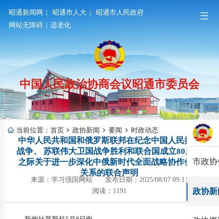
昭通新闻网
|
昭通市人大
|
昭通市人民政府
网站无障碍
|
适老化
中国人民政治协商会议昭通市委员会
当前位置：
首页
政协新闻
要闻
时政动态
中华人民共和国和俄罗斯联邦在纪念中国人民抗日
战争、 苏联伟大卫国战争胜利和联合国成立80周年
市政协
之际关于进一步深化中俄新时代全面战略协作伙伴
关系的联合声明
来源：学习强国网站
发布日期：2025/08/07 09:11
政协新
阅读：1191
新华社莫斯科5月8日电