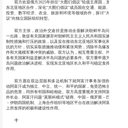
双方欢迎俄方2025年担任“大图们倡议”轮值主席国，支持加强
东北亚地区合作，深化“大图们倡议”成员国在交通、能源、贸易与
投资、数字经济、农业、旅游和环境等领域协作，探讨“大图们倡
议”向独立国际组织转型。
双方主张，政治外交途径是推动全面解决朝鲜半岛问题的唯
一出路，敦促有关国家摒弃对朝鲜民主主义人民共和国实施单边强
制性措施和打压的政策，以及旨在推动东北亚地区军事化和挑动对
抗的方针，切实采取措施推动缓和紧张局势，消除半岛爆发武装事
件和大规模军事冲突的威胁。双方认为，相互尊重主权、均衡兼顾
各有关国家利益是解决半岛问题的必要条件。双方重申愿为推动半
岛问题政治解决进程、实现东北亚地区长久和平与稳定发挥建设性
作用。
双方愿在双边层面和多边机制下就阿富汗事务加强协作，推
动阿富汗成为独立、中立、统一、和平的国家，免受恐怖主义及毒
品的危害，同所有邻国和睦相处。双方高度重视并支持阿富汗邻国
外长会、阿富汗问题“莫斯科模式”磋商、中国－俄罗斯－巴基斯坦
－伊朗四国机制、上海合作组织等地区平台在政治解决阿富汗问题
上所发挥的积极和建设性作用。
十