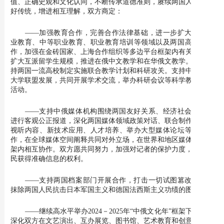
值、正确史观和文化认同，不断传承道德准则，赓续两国人民的友
好传统，增进相互理解，双方商定：
——加强教育合作，完善合作法律基础，进一步扩大普通职
业教育、中等职业教育、职业教育培训等领域以及两国高校间合
作，加强在金砖国家、上海合作组织等多边平台框架内有关合作，
扩大互派留学生规模，推进在俄中文教学和在华俄文教学。继续支
持两国一流高校制定实施联合教学计划和科研攻关。支持中俄同类
大学联盟发展，共同开展学术交流，举办科研会议等科学教育领域
活动。
——支持中俄媒体机构围绕两国友好关系、经济社会发展等
进行客观公正报道，深化两国媒体领域政策对话、联合制作、交流
视听内容、新技术应用、人才培养、举办大型媒体论坛等方面合
作，在全球媒体空间阐释共同对外立场，在世界和地区媒体组织框
架内相互协作。双方愿共同努力，加强对记者的保护力度，保障公
民获得准确信息的权利。
——支持两国档案部门开展合作，打击一切试图篡改历史、
抹除两国人民抗击日本军国主义和德国法西斯主义功绩的图谋。
——继续高水平举办2024－2025年“中俄文化年”框架下活动，
深化双方在文艺演出、互办展览、图书馆、艺术教育和创意产业等