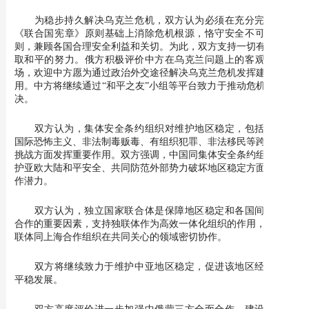
为稳步持久解决乌克兰危机，双方认为必须在充分完全遵循
《联合国宪章》原则基础上消除危机根源，恪守安全不可分割原
则，兼顾各国合理安全利益和关切。为此，双方支持一切有利于争
取和平的努力。俄方积极评价中方在乌克兰问题上的客观公正立
场，欢迎中方愿为通过政治外交途径解决乌克兰危机发挥建设性作
用。中方将继续通过“和平之友”小组等平台致力于推动危机政治解
决。
双方认为，集体安全条约组织对维护地区稳定，包括在打击
国际恐怖主义、非法制毒贩毒、有组织犯罪、非法移民等跨境威胁
挑战方面发挥重要作用。双方强调，中国同集体安全条约组织在维
护亚欧大陆和平安全、共同防范外部势力破坏地区稳定方面具有合
作潜力。
双方认为，独立国家联合体是保障地区稳定和各国间可持续
合作的重要因素，支持独联体作为高效一体化组织的作用，支持独
联体同上海合作组织在共同关心的领域密切协作。
双方将继续致力于维护中亚地区稳定，促进该地区经济社会
平稳发展。
双方高度评价进一步加强中俄蒙三方全面合作、建设中蒙俄