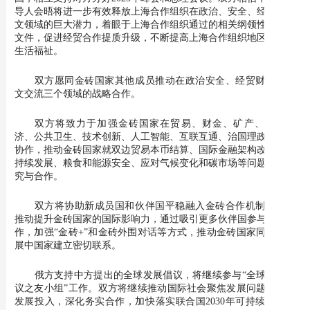
导人会晤将进一步有效释放上海合作组织在政治、安全、经济、人
文领域的巨大潜力，着眼于上海合作组织通过的相关纲领性概念性
文件，促进经贸合作提质升级，不断提高上海合作组织地区人民的
生活福祉。
双方愿同金砖国家其他成员推动在政治安全、经贸财金、人
文交流三个领域的战略合作。
双方将致力于加强金砖国家在贸易、财金、矿产、数字经
济、公共卫生、技术创新、人工智能、互联互通、治国理政等领域
协作，推动金砖国家就双边贸易本币结算、国际金融架构改革、可
持续发展、粮食和能源安全、应对气候变化和碳市场等问题加强研
究与合作。
双方将协助新成员国和伙伴国平稳融入金砖合作机制，继续
推动提升金砖国家的国际影响力，通过吸引更多伙伴国参与金砖合
作，加强“金砖+”和金砖外围对话等方式，推动金砖国家同广大发
展中国家建立密切联系。
俄方支持中方提出的全球发展倡议，将继续参与“全球发展倡
议之友小组”工作。双方将继续推动国际社会聚焦发展问题，增加
发展投入，深化务实合作，加快落实联合国2030年可持续发展议