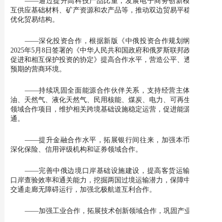
——通过提升高科技产品比重，发展电子商务创新模式，相
互供应基础材料、矿产资源和农产品等，推动双边贸易平稳发展，
优化贸易结构。
——深化投资合作，根据新版《中俄投资合作规划纲要》和
2025年5月8日签署的《中华人民共和国政府和俄罗斯联邦政府关于
促进和相互保护投资的协定》提高合作水平，营造公平、透明、可
预期的营商环境。
——持续巩固全面能源合作伙伴关系，支持经营主体实施石
油、天然气、液化天然气、民用核能、煤炭、电力、可再生能源等
领域合作项目，维护相关跨境基础设施稳定运营，促进能源运输畅
通。
——提升金融合作水平，拓展银行间往来，加强本币结算，
深化保险、信用评级机构和证券领域合作。
——完善中俄边境口岸基础设施建设，提高客货运输效率、
口岸查验效率和通关能力，挖掘两国过境运输潜力，保障中俄跨境
交通走廊无障碍运行，加强北极航道互利合作。
——加强工业合作，拓展技术创新领域合作，巩固产业链。