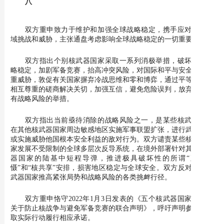
八
双方重申致力于维护和加强全球战略稳定，携手应对相关领
域挑战和威胁，主张通盘考虑影响全球战略稳定的一切重要因素。
双方指出个别核武器国家采取一系列消极举措，破坏全球战
略稳定，加剧军备竞赛，抬高冲突风险，对国际和平与安全构成严
重威胁，敦促有关国家摒弃冷战思维和零和博弈，通过平等对话和
相互尊重的磋商解决关切，加强互信，避免危险误判，放弃采取带
有战略风险的举措。
双方指出当前亟待消除的战略风险之一，是某些核武器国家
在其他核武器国家周边敏感地区实施军事联盟扩张，进行武力施压
或实施威胁他国根本安全利益的敌对行为。双方谴责某些核武器国
家发展不受限制的全球多层次反导系统，在境外部署针对其他核武
器国家的陆基中短程导弹，推进极具破坏性的所谓“延伸威
慑”和“核共享”安排，损害地区稳定与全球安全。双方反对针对核
武器国家推高紧张局势和战略风险的各类挑衅行径。
双方重申恪守2022年1月3日发表的《五个核武器国家领导人
关于防止核战争与避免军备竞赛的联合声明》，呼吁声明参加国采
取实际行动履行相应承诺。