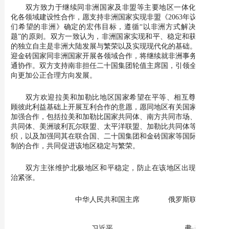
双方致力于继续同非洲国家及非盟等主要地区一体化组织深
化各领域建设性合作，愿支持非洲国家实现非盟《2063年议程：我
们希望的非洲》确定的宏伟目标，遵循“以非洲方式解决非洲问
题”的原则。双方一致认为，非洲国家实现和平、稳定和获得真正
的独立自主是非洲大陆发展与繁荣以及实现现代化的基础。双方欢
迎金砖国家同非洲国家开展各领域合作，将继续就非洲事务加强沟
通协作。双方支持南非担任二十国集团轮值主席国，引领全球治理
向更加公正合理方向发展。
双方欢迎拉美和加勒比地区国家希望在平等、相互尊重、兼
顾彼此利益基础上开展互利合作的意愿，愿同地区有关国家和机制
加强合作，包括拉美和加勒比国家共同体、南方共同市场、安第斯
共同体、美洲玻利瓦尔联盟、太平洋联盟、加勒比共同体等地区组
织，以及加强同其在联合国、二十国集团和金砖国家等国际多边机
制的合作，共同促进该地区稳定与繁荣。
双方主张维护北极地区和平稳定，防止在该地区出现军事政
治紧张。
中华人民共和国主席 俄罗斯联邦总统
习近平 弗·弗·普京