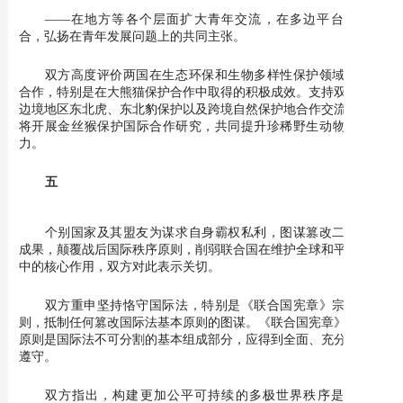
——在地方等各个层面扩大青年交流，在多边平台协调配
合，弘扬在青年发展问题上的共同主张。
双方高度评价两国在生态环保和生物多样性保护领域的密切
合作，特别是在大熊猫保护合作中取得的积极成效。支持双方加强
边境地区东北虎、东北豹保护以及跨境自然保护地合作交流。双方
将开展金丝猴保护国际合作研究，共同提升珍稀野生动物保护能
力。
五
个别国家及其盟友为谋求自身霸权私利，图谋篡改二战胜利
成果，颠覆战后国际秩序原则，削弱联合国在维护全球和平与安全
中的核心作用，双方对此表示关切。
双方重申坚持恪守国际法，特别是《联合国宪章》宗旨和原
则，抵制任何篡改国际法基本原则的图谋。《联合国宪章》宗旨和
原则是国际法不可分割的基本组成部分，应得到全面、充分、完整
遵守。
双方指出，构建更加公平可持续的多极世界秩序是大势所