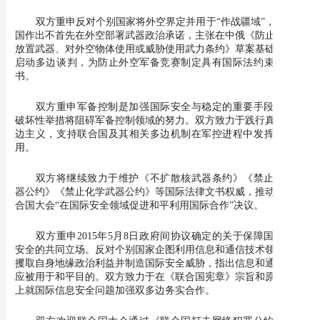
双方重申反对个别国家将外空界定并用于“作战疆域”，倡导各
国作出不首先在外空部署武器政治承诺，主张在中俄《防止在外空
放置武器、对外空物体使用或威胁使用武力条约》草案基础上尽快
启动多边谈判，为防止外空军备竞赛制定具有国际法约束力的文
书。
双方重申军备控制是加强国际安全与稳定的重要手段，相关
破坏性举措将阻碍军备控制领域的努力。双方致力于践行真正的多
边主义，支持联合国及其相关多边机制在军控进程中发挥中心作
用。
双方将继续致力于维护《不扩散核武器条约》《禁止生物武
器公约》《禁止化学武器公约》等国际法律文书权威，推动落实联
合国大会“在国际安全领域促进和平利用国际合作”决议。
双方重申2015年5月8日政府间协议确定的关于保障国际信息
安全的共同立场。反对个别国家企图利用信息和通信技术领域优势
攫取自身地缘政治利益并制造国际安全威胁，指出信息和通信技术
应被用于和平目的。双方致力于在《联合国宪章》宗旨和原则基础
上就国际信息安全问题加强双多边务实合作。