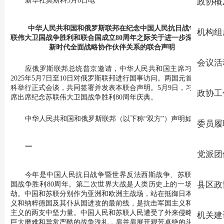
政协概
中华人民共和国和俄罗斯联邦在纪念中国人民抗日战争、苏
机构组
联伟大卫国战争胜利和联合国成立80周年之际关于进一步深化中俄
新时代全面战略协作伙伴关系的联合声明
会议活
应俄罗斯联邦总统普京邀请，中华人民共和国主席习近平于
2025年5月7日至10日对俄罗斯联邦进行国事访问。两国元首在莫斯
科举行正式会谈，共同签署并发表本联合声明。5月9日，习近平主
政协工
席出席纪念苏联伟大卫国战争胜利80周年庆典。
中华人民共和国和俄罗斯联邦（以下称“双方”）声明如下：
委员履
一
党派团
今年是中国人民抗日战争暨世界反法西斯战争、苏联伟大卫
国战争胜利80周年。第二次世界大战是人类历史上的一场空前浩
县区政
劫。中国和苏联分别作为亚洲和欧洲主战场，站在抵御日本军国主
义和纳粹德国及其仆从国进攻的最前线，是抗击军国主义和法西斯
主义的两支中坚力量。中国人民和苏联人民遭受了外来侵略带来的
机关建
巨大磨难和异常严酷的战争洗礼，肩并肩展开艰苦卓绝的斗争，相