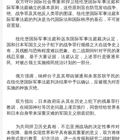
双方呼吁国际社会尊重和捍卫纽伦堡国际军事法庭和远东国
际军事法庭确立的基本原则，这些原则旨在防范发动战争、种族灭
绝、战争罪及其他反人类罪的图谋。纽伦堡国际军事法庭和远东国
际军事法庭的判决是当代国际法和国际秩序的基石，不可撼动也不
容置疑。
纽伦堡国际军事法庭和远东国际军事法庭裁决认定，纳粹德
国和日本军国主义分子犯下的战争罪行规模之大在战争史上前所未
有，其残酷与恐怖程度难以想象。在二战期间针对平民的屠戮虐待
残忍至极。基于大量证据，法庭认定，上述罪行是驱逐和杀害平
民、对被占领土实施殖民统治计划的一部分。
俄方强调，纳粹分子及其帮凶驱逐和杀害苏联平民的罪行已
在纽伦堡国际军事法庭判决结果中予以确认，应被视为对苏联人民
实施的种族灭绝。
双方指出，日本政府应从其在历史上犯下的残暴罪行中汲取
教训，在靖国神社等历史问题上谨言慎行，同曾经给世界各国人民
和日本自身带来深重灾难的军国主义彻底切割。
为共同捍卫历史真相，不忘亚洲战场的决定性事件对促使日
本投降、最终实现世界和平具有极其重要的意义，双方将继续以各
种形式举行教育、纪念活动，进一步发掘和研究二战时期纳粹德国