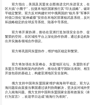
双方指出，美国及其盟友企图推进北约东进亚太，在亚太地
区大搞“小圈子”，拉拢本地区国家推行其“印太战略”，破坏地区和
平稳定繁荣。双方反对构建针对中俄两国的“核共享”军事同盟，反
对借口强化“延伸威慑”安排在本地区部署核武器系统，反对部署破
坏战略稳定的全球反导系统、陆基中导系统。
双方将开展协调，推动在亚洲打造加强安全合作、促进发展
繁荣的空间，在区域性平台上深化协作协调，通过多边机制共同提
出并实施各领域合作倡议。
双方将巩固同东盟协作，维护地区稳定和繁荣。
双方将加强在东亚峰会、东盟地区论坛、东盟防长扩大会等
东盟主导机制框架内的协作，推动在遵守国际法准则、相互尊重、
开放包容的基础上，构建亚洲地区安全架构。
俄方支持中国和东盟国家维护南海和平稳定。双方认为，南
海问题应由直接当事国通过谈判协商解决，坚决反对域外势力插手
介入南海问题。俄方支持中国和东盟国家全面有效落实《南海各方
行为宣言》，欢迎早日达成“南海行为准则”。