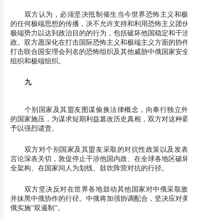
双方认为，必须坚决抵制催生当今世界恐怖主义和极端主义
的任何极端思想的传播，决不允许支持和利用恐怖主义团伙和其他
极端势力以达到政治目的的行为，包括破坏他国稳定和干涉他国内
政。双方愿深化在打击国际恐怖主义和极端主义方面的协作，联合
打击联合国安理会列名的恐怖组织及其他威胁中俄国家安全的恐怖
组织和极端组织。
九
个别国家及其盟友图谋偷换法律概念，向奉行独立外交政策
的国家施压，为谋求短期利益篡改历史真相，双方对这种霸权行径
予以强烈谴责。
双方对个别国家及其盟友采取的对抗性政策以及发表的相关
言论深表关切，敦促停止干涉他国内政、在全球各地区破坏现有安
全架构、在国家间人为划线、鼓吹阵营对抗的行径。
双方坚决反对在世界各地鼓动其他国家对中俄采取敌对立场
并抹黑中俄协作的行径。中俄将加强协调配合，坚决应对美国对中
俄实施“双遏制”。