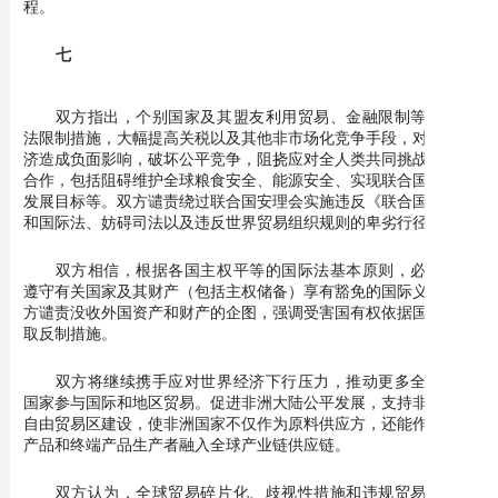
程。
七
双方指出，个别国家及其盟友利用贸易、金融限制等单边非
法限制措施，大幅提高关税以及其他非市场化竞争手段，对世界经
济造成负面影响，破坏公平竞争，阻挠应对全人类共同挑战的国际
合作，包括阻碍维护全球粮食安全、能源安全、实现联合国可持续
发展目标等。双方谴责绕过联合国安理会实施违反《联合国宪章》
和国际法、妨碍司法以及违反世界贸易组织规则的卑劣行径。
双方相信，根据各国主权平等的国际法基本原则，必须严格
遵守有关国家及其财产（包括主权储备）享有豁免的国际义务。双
方谴责没收外国资产和财产的企图，强调受害国有权依据国际法采
取反制措施。
双方将继续携手应对世界经济下行压力，推动更多全球南方
国家参与国际和地区贸易。促进非洲大陆公平发展，支持非洲大陆
自由贸易区建设，使非洲国家不仅作为原料供应方，还能作为中间
产品和终端产品生产者融入全球产业链供应链。
双方认为，全球贸易碎片化、歧视性措施和违规贸易限制增