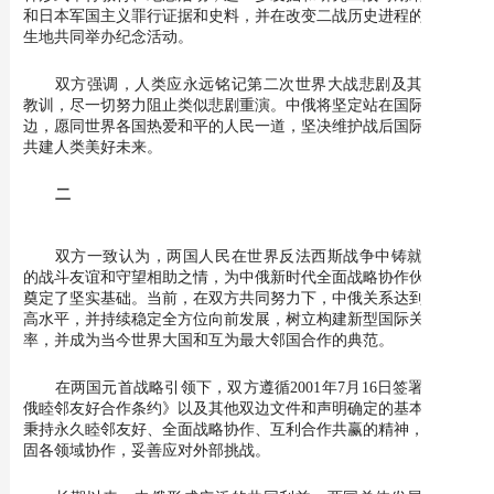
和日本军国主义罪行证据和史料，并在改变二战历史进程的事件发
生地共同举办纪念活动。
双方强调，人类应永远铭记第二次世界大战悲剧及其原因和
教训，尽一切努力阻止类似悲剧重演。中俄将坚定站在国际正义一
边，愿同世界各国热爱和平的人民一道，坚决维护战后国际秩序，
共建人类美好未来。
二
双方一致认为，两国人民在世界反法西斯战争中铸就了深厚
的战斗友谊和守望相助之情，为中俄新时代全面战略协作伙伴关系
奠定了坚实基础。当前，在双方共同努力下，中俄关系达到历史最
高水平，并持续稳定全方位向前发展，树立构建新型国际关系的表
率，并成为当今世界大国和互为最大邻国合作的典范。
在两国元首战略引领下，双方遵循2001年7月16日签署的《中
俄睦邻友好合作条约》以及其他双边文件和声明确定的基本原则，
秉持永久睦邻友好、全面战略协作、互利合作共赢的精神，持续巩
固各领域协作，妥善应对外部挑战。