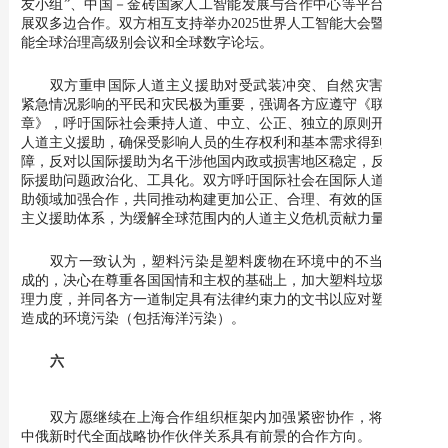
友小组”、中国－金砖国家人工智能发展与合作中心等平台积极开
展双多边合作。双方相互支持举办2025世界人工智能大会暨人工智
能全球治理高级别会议和全球数字论坛。
双方重申国际人道主义援助对受武装冲突、自然灾害和其他
紧急情况影响的平民和灾民极为重要，强调各方应遵守《联合国宪
章》，呼吁国际社会秉持人道、中立、公正、独立的原则开展国际
人道主义援助，确保受影响人员的生存权利和基本需求得到必要保
障，反对以国际援助为名干涉他国内政或损害地区稳定，反对将国
际援助问题政治化、工具化。双方呼吁国际社会在国际人道主义援
助领域加强合作，共同推动构建更加公正、合理、有效的国际人道
主义援助体系，为缓解全球范围内的人道主义危机贡献力量。
双方一致认为，塑料污染是塑料废物在环境中的不当泄漏造
成的，决心在尊重各国国情和主权的基础上，加大塑料垃圾污染治
理力度，并同各方一道制定具有法律约束力的文书以应对塑料垃圾
造成的环境污染（包括海洋污染）。
六
双方愿继续在上海合作组织框架内加强紧密协作，将此作为
中俄新时代全面战略协作伙伴关系具有前景的合作方向。