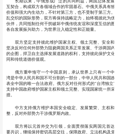
长期以来，中俄形成广泛的共同利益，两国总体发展目标相
互契合，构成双方各领域合作的牢固基石。中俄关系具有独特战略
价值和强大内生动力，不针对第三方，也不受制于第三方。面对变
乱交织的国际形势，双方将保持战略定力，始终视彼此为优先合作
伙伴，共同抵制任何干扰破坏中俄传统友谊和深度互信的图谋，为
各自发展振兴助力，为世界注入稳定性和正能量。
双方坚定支持彼此维护国家主权、领土完整、安全和稳定，
坚决反对任何外部势力阻挠两国关系正常发展、干涉两国内部事务
的企图，捍卫自主选择发展道路的权利，支持彼此保护文化历史认
同和传统道德价值观。
俄方重申恪守一个中国原则，承认世界上只有一个中国，台
湾是中华人民共和国不可分割的一部分，中华人民共和国政府是代
表全中国的唯一合法政府。俄方反对任何形式的“台湾独立”，坚定
支持中国政府维护国家主权和领土完整、实现国家统一所采取的举
措。
中方支持俄方维护本国安全稳定、发展繁荣、主权和领土完
整，反对外部势力干涉俄罗斯内政。
双方将以元首外交为引领，全面贯彻落实两国元首达成的重
要共识，继续保持密切高层交往，保障政府、立法机构及党际间交