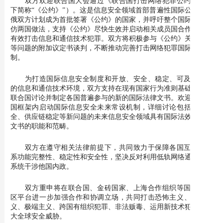
双方欢迎联合国大会通过《联合国打击网络犯罪公约》（以
下简称“《公约》”）。这是信息安全领域首部普遍性国际公约。中
俄双方计划成为首批签署《公约》的国家，并呼吁整个国际社会效
仿两国做法，支持《公约》尽快生效并启动相关成员国合作机制，
有效打击信息和通信技术犯罪。双方将积极参与《公约》关于定罪
等问题的附加议定书谈判，不断推动完善打击网络犯罪国际合作机
制。
为打造国际信息安全制度和开放、安全、稳定、可及、和平
的信息和通信技术环境，双方支持在现有国家行为准则基础上，在
联合国讨论并制定各国普遍参与的新的国际法律文书。欢迎在联合
国框架内启动国际信息安全未来常设机制，详细讨论包括数据安
全、供应链稳定等新问题的未来信息安全领域具有国际法效力法律
文书的职能和范畴。
双方在遵守相关法律前提下，共同致力于保障各国互联网体
系功能完整性、稳定性和安全性，坚决反对利用低轨网络通信卫星
系统干涉他国内政。
双方重申将在联合国、金砖国家、上海合作组织等国际和地
区平台进一步加强合作和协调立场，共同打击恐怖主义、分裂主
义、极端主义、跨国有组织犯罪、非法贩毒、运用新技术犯罪等重
大全球安全威胁。