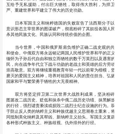
互给予无私援助，付出巨大牺牲，取得伟大胜利，为捍卫人类尊
严、重建世界和平建立了伟大的历史功勋。
日本军国主义和纳粹德国的失败宣告了法西斯分子以反人类
意识形态主宰世界的图谋破产，彻底粉碎了其奴役各国人民以及扼
杀其他民族文化、民族认同和传统价值的企图。
当今世界，中国和俄罗斯肩负维护正确二战史观的共同责任
和使命。中俄双方将永远铭记两国人民维护世界和平的正义壮举，
缅怀为子孙后代自由和独立而牺牲的数千万英烈以及遇害的无辜平
民，向在战争年代立下战斗功勋的老战士和英雄的后方劳动者致以
崇高敬意。双方将继续重视教育年轻一代以前辈为楷模，坚守永不
磨灭的爱国主义精神，培养对祖国和人民的责任担当、弘扬为实现
国家和平与繁荣勇于牺牲的大无畏精神。
双方将坚定捍卫第二次世界大战胜利成果，坚决粉碎任何企
图篡改二战历史、贬低和抹杀中俄二战历史功绩、抹黑解放者形象
的行径，强烈谴责亵渎或损毁二战烈士纪念设施的行为。双方致力
于防止反人类的纳粹主义和种族优越主义思潮卷土重来，将继续共
同抵制美化纳粹及其帮凶、新纳粹主义抬头、军国主义复辟及助长
各种形式种族主义、种族歧视、仇外排外的行径。