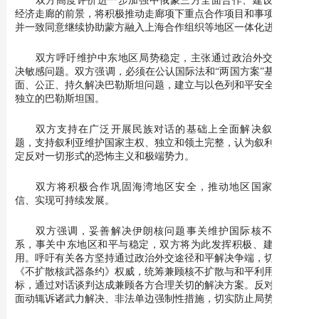
经济走廊的前景，将积极推动走廊项下重点合作项目和事项落实，
并一致同意继续协助蒙方融入上海合作组织等地区一体化进程。
双方呼吁维护中东地区局势稳定，主张通过政治外交途径解
决敏感问题。双方强调，必须在公认国际法和“两国方案”基础上全
面、公正、持久解决巴勒斯坦问题，建立与以色列和平安全共存的
独立的巴勒斯坦国。
双方支持在广泛开展民族对话的基础上全面解决叙利亚问
题，支持叙利亚维护国家主权、独立和领土完整，认为叙利亚应坚
定反对一切形式的恐怖主义和极端势力。
双方将积极合作巩固海湾地区安全，推动地区国家增进互
信、实现可持续发展。
双方强调，妥善解决伊朗核问题事关维护国际核不扩散体
系，事关中东地区和平与稳定，双方将为此发挥积极、建设性作
用。呼吁有关各方坚持通过政治外交途径和平解决争端，切实维护
《不扩散核武器条约》权威，统筹兼顾核不扩散与和平利用核能目
标，通过对话谈判达成兼顾各方合理关切的解决方案。反对任何方
面动辄诉诸武力解决、非法单边强制性措施，切实防止局势升级。