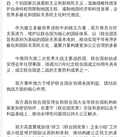
趋，个别国家沉迷霸权主义和新殖民主义，滥施侵略性政策，为保
护自身特权而限制他国主权、遏制他国经济和科技发展，这不符合
世界多极化和国际关系民主化时代潮流。
作为建立多极世界进程中的独立力量，双方将充分挖掘双边
关系潜力，维护以联合国为核心的国际体系、以《联合国宪章》宗
旨和原则为基础的国际关系基本准则，推动实现平等有序的世界多
极化和国际关系民主化，凝聚力量构建更加公正合理的多极世界。
中俄同为第二次世界大战主要战胜国、联合国创始成员国和
安理会常任理事国，强调2025年纪念联合国成立80周年具有重要意
义，成立联合国是二战的主要胜利成果之一。
双方重申致力于维护联合国在协调各国利益、团结应对当代
挑战方面的核心作用。
双方愿在联合国安理会和联合国大会等联合国机构框架内开
展更加密切协作，在遵守《联合国宪章》宗旨和原则以及平衡各方
利益基础上，推动全球性问题得以持久公正解决。
双方高度重视加强“捍卫《联合国宪章》之友小组”工作，认为
该小组是维护国际法原则和准则、推动构建公正民主的多极化秩