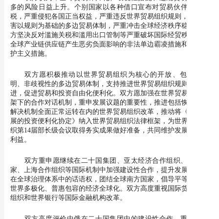
多的风险日益上升。个别国家以各种借口宣布对贸易伙伴滥施关
税，严重侵犯各国正当权益，严重违反世界贸易组织规则，严重损
害以规则为基础的多边贸易体制，严重冲击全球经济秩序稳定。双
方坚决反对滥施关税和滥用出口管制等严重破坏国际经贸秩序、对
全球产业链供应链产生恶劣负面影响的非法单边霸凌措施和单边保
护主义措施。
双方愿积极推动以世界贸易组织为核心的开放、包容、透
明、非歧视性的多边贸易体制，支持推进世界贸易组织规则与时俱
进，促进贸易和投资自由化便利化。双方愿加强在世界贸易组织框
架下的合作对话机制，重申发展议题的重要性，推进包括恢复争端
解决机制全面正常运转在内的世界贸易组织改革，推动将《促进发
展的投资便利化协定》纳入世界贸易组织法律框架，为世界贸易组
织第14届部长级会议取得务实成果做好准备，共同维护发展中国家
利益。
双方重申愿继续在二十国集团、亚太经济合作组织、金砖国
家、上海合作组织等国际机制中加强建设性合作，提升发展中国家
在全球治理体系中的话语权，团结全球南方国家，倡导平等有序的
世界多极化、普惠包容的经济全球化。双方高度重视国际货币基金
组织和世界银行等国际金融机构改革。
双方高度评价中俄在二十国集团中的建设性合作，重申愿继