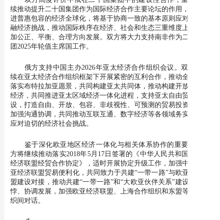
续推动提升二十国集团作为国际经济合作主要论坛的作用，共同推
进普惠包容的经济全球化，将基于协商一致的基本原则应对全球金
融经济挑战，推动国际秩序在经济、社会和生态三重维度上朝着更
加公正、平衡、合理方向发展。双方将大力支持南非作为二十国集
团2025年轮值主席国工作。
俄方支持中国主办2026年亚太经济合作组织会议。双方将继
续在亚太经济合作组织框架下开展紧密的互利合作，推动全面平衡
落实布特拉加亚愿景，共同构建亚太共同体，推动构建开放型世界
经济，共同推进亚太区域经济一体化进程，支持亚太自由贸易区建
设，打造自由、开放、包容、非歧视性、可预测的贸易投资环境；
加强沟通协调，共同推动互联互通、数字经济等各领域务实合作，
应对迫切的经济社会挑战。
鉴于深化欧亚地区经济一体化与相关体系协作的重要性，双
方将继续推动落实2018年5月17日签署的《中华人民共和国与欧亚
经济联盟经贸合作协定》，适时开展协定升级工作，加强中国与欧
亚经济联盟贸易便利化，共同致力于共建“一带一路”与欧亚经济联
盟建设对接，推动共建“一带一路”和“大欧亚伙伴关系”建设并行不
悖、协调发展，加强欧亚经济联盟、上海合作组织和东盟等区域组
织间对话。