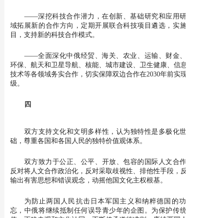
——深挖科技合作潜力，在创新、基础研究和应用研究等领
域拓展新的合作方向，定期开展联合科技项目遴选，实施科研项
目，支持新的科技合作模式。
——全面深化中俄经贸、海关、农业、运输、财金、工业、
环保、航天和卫星导航、核能、城市建设、卫生健康、信息和通信
技术等各领域务实合作，切实保障双边合作在2030年前实现提质升
级。
四
双方支持文化和文明多样性，认为独特性是多极化世界的基
础，尊重各国和各国人民的独特价值观体系。
双方致力于公正、公平、开放、包容的国际人文合作，坚决
反对将人文合作政治化，反对采取歧视性、排他性手段，反对通过
输出有害思想和错误观念，动摇他国文化主权根基。
为防止两国人民抗击日本军国主义和纳粹德国的功勋被遗
忘，中俄将继续抵制任何误导青少年的企图。为保护传统道德价