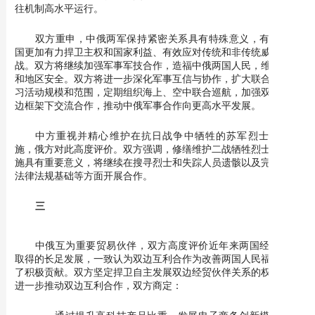
往机制高水平运行。
双方重申，中俄两军保持紧密关系具有特殊意义，有助于两
国更加有力捍卫主权和国家利益、有效应对传统和非传统威胁与挑
战。双方将继续加强军事军技合作，造福中俄两国人民，维护全球
和地区安全。双方将进一步深化军事互信与协作，扩大联合军事演
习活动规模和范围，定期组织海上、空中联合巡航，加强双边及多
边框架下交流合作，推动中俄军事合作向更高水平发展。
中方重视并精心维护在抗日战争中牺牲的苏军烈士纪念设
施，俄方对此高度评价。双方强调，修缮维护二战牺牲烈士纪念设
施具有重要意义，将继续在搜寻烈士和失踪人员遗骸以及完善相关
法律法规基础等方面开展合作。
三
中俄互为重要贸易伙伴，双方高度评价近年来两国经济关系
取得的长足发展，一致认为双边互利合作为改善两国人民福祉作出
了积极贡献。双方坚定捍卫自主发展双边经贸伙伴关系的权利。为
进一步推动双边互利合作，双方商定：