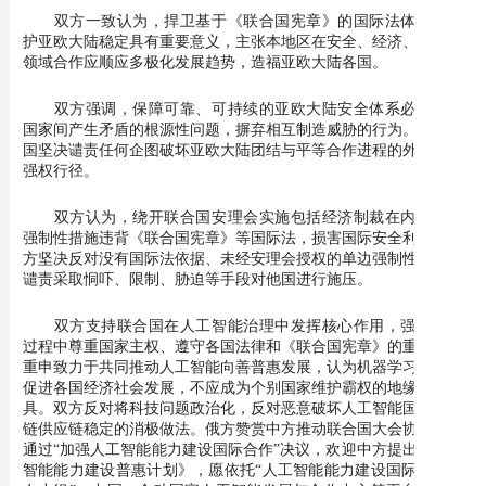
双方一致认为，捍卫基于《联合国宪章》的国际法体系对维
护亚欧大陆稳定具有重要意义，主张本地区在安全、经济、文化等
领域合作应顺应多极化发展趋势，造福亚欧大陆各国。
双方强调，保障可靠、可持续的亚欧大陆安全体系必须消除
国家间产生矛盾的根源性问题，摒弃相互制造威胁的行为。中俄两
国坚决谴责任何企图破坏亚欧大陆团结与平等合作进程的外部武力
强权行径。
双方认为，绕开联合国安理会实施包括经济制裁在内的单边
强制性措施违背《联合国宪章》等国际法，损害国际安全利益。双
方坚决反对没有国际法依据、未经安理会授权的单边强制性措施，
谴责采取恫吓、限制、胁迫等手段对他国进行施压。
双方支持联合国在人工智能治理中发挥核心作用，强调在该
过程中尊重国家主权、遵守各国法律和《联合国宪章》的重要性。
重申致力于共同推动人工智能向善普惠发展，认为机器学习有利于
促进各国经济社会发展，不应成为个别国家维护霸权的地缘政治工
具。双方反对将科技问题政治化，反对恶意破坏人工智能国际产业
链供应链稳定的消极做法。俄方赞赏中方推动联合国大会协商一致
通过“加强人工智能能力建设国际合作”决议，欢迎中方提出《人工
智能能力建设普惠计划》，愿依托“人工智能能力建设国际合作之