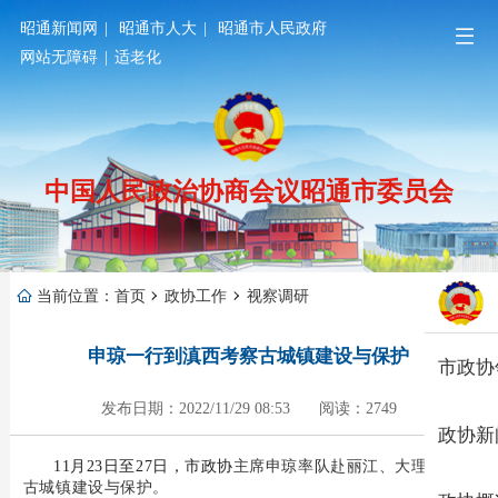
昭通新闻网
|
昭通市人大
|
昭通市人民政府
网站无障碍
|
适老化
中国人民政治协商会议昭通市委员会
当前位置：
首页
政协工作
视察调研
申琼一行到滇西考察古城镇建设与保护
市政协
发布日期：2022/11/29 08:53
阅读：2749
政协新
11月23日至27日，市政协
主席申琼率队赴
丽江、大理
考察
古
城镇建设与保护
。