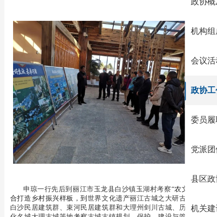
政协概
机构组
会议活
政协工
委员履
党派团
县区政
申琼一行先后到丽江市玉龙县白沙镇玉湖村考察
“农文旅”融
合打造乡村振兴样板，到
世界文化遗产丽江古城
之
大研古城、
白沙民居建筑群、束河民居建筑群
和大理州剑川古城、历史文
机关建
化名城大理古城等地考察古
城古镇规划、
保护、建设
与管理
。