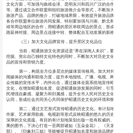
文化方面，可加强与曲靖会泽、昆明东川和四川广汉的合作，等
等。通过成立合作联盟和组织旅游推介会等形式，不断加大对相同
旅游产品、品牌的推介，打破地域界限，有效提升旅游品牌，促进
各合作联盟单位旅游共同发展。特别要加强与川南、黔北和云南曲
靖等周边地区的合作，用昭通的景区串联周边的景点，形成临近线
路延伸对接、周边景点连接中转、整体配合互动发展的新格局。
（三）加大文化品牌宣传，提升景区文化品位
当前，昭通旅游文化资源还是“养在深闺人未识”，要在深入
挖掘、突出自己独特文化特色的同时，不断加大对历史文化旅游产
品的宣传和营销力度。
第一，构筑全方位多层次的媒体宣传格局。
加大对外界新
闻媒体的沟通和联络力度，提升本地报纸、广播、电视、网络等大
众传媒的宣传水平，内外出击，通过媒体全面系统地宣传昭通历史
文化，在增加昭通知名度、促进昭通旅游发展的同时，引导昭通人
民增强自豪感、凝聚力和归属感，提升全市人民对历史文化保护的
认同，形成社会共同关心共同保护昭通历史文化的环境和氛围。
第二，通过文艺形式宣传昭通的历史文化。
有计划地组织
作家、艺术家用歌曲、电视剧等形式反映昭通的悠久的历史文化和
深厚的文化底蕴。有目的有计划地策划出版一批有权威的、质量上
乘的图书，下决心打造一至两部诸如《五朵金花》、《天龙八
部》、《印象刘三姐》等能够提升昭通知名度和旅游品牌的电影、