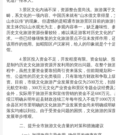
化遗产传承人。
3.
景区文化内涵不深，资源整合度尚浅。
旅游属于文化范
畴，系文化的一项内容。中国历来就有“山水借文章得显，文章凭
山水以传”的现象。但遗憾的是昭通市旅游景区目前的旅游资源开
发主体仍以山水观光为主，参观内容单一，缺乏趣味性、参与性，
历史文化旅游资源份量较轻，难以满足游客对历史文化的广泛需
求。一些已经修缮恢复的文化旅游景点不仅未发挥作用，还用作不
该用作的他用。如昭阳区卢汉家祠，给人的印象就是个十足的茶
馆。
4.
景区投入资金不足，开发程度有限。
资金短缺、投入不足
是制约历史文化旅游资源开发利用的突出问题。在整个旅游发展过
程中，虽然主要资金要靠招商引资来落实，但前期规划和一些保护
性、公益性的历史文化类项目，只有靠地方财政和争取上级财政投
资。目前，市级
文化旅游产业发展资金仅为2500万元，扣除800万
元航空补助，300万元文化产业资金和景区专题会议经费及其它资
金外，实际用于旅游开发和宣传营销的资金不足600万元。县区除
绥江明确从明年起县财政连续三年每年投入不低于1000万元外，其
余县区对市里明确的文化旅游产业发展资金尚未明确或明确了实际
落实均难以到位。
由于受资金问题的困扰，文化旅游的深度开发和
发展举步维艰。
二、提升
全市旅游文化含量的对策和措施建议
（一）
加强政府主导作用, 确保开发健康有序