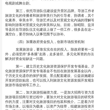
电视剧或舞台剧。
第三，依托导游队伍建设提升景区品牌。
导游工作者作为
旅游文化的传播者和旅游审美行为的引导者、协调者，其个人的文
化素养、审美水平、导游艺术以及对景观文化内涵的理解等，直接
影响到游客对景观文化的审美和认知。目前，除昭阳、盐津、威信
等县区在导游队伍文化建设上做了一些工作，很多县在这一方面尚
属空白，要尽快纳入议事范围予以弥补。
（四）加重政府资金投入，创新市场投资机制
发展旅游业，要靠实实在在的投入。除政府要有一定投入
外，必须坚持“多条腿”走路，走多途径、多元化筹资的办法，切实
解决好资金短缺这一问题。
第一，建立历史文化旅游资源保护开发专项基金。
历史文
化旅游资源保护开发专项基金不包括在旅游发展基金以内，主要用
于历史文化遗存的保护发掘、景点配套建设、公益设施建设和项目
开发的贷款贴息，也可以投入到旅游文化资源发掘开发规划编制和
旅游市场促销等工作上。
第二，加大旅游投融资力度。
一是加大招商引资力度，在
旅游项目招商引资过程中，要加大对文化旅游项目的研究和储备工
作的力度，注重对文化旅游项目的包装和推介。二是着力培育旅游
市场主体。以项目为载体，以资产为纽带，组建旅游投资开发公