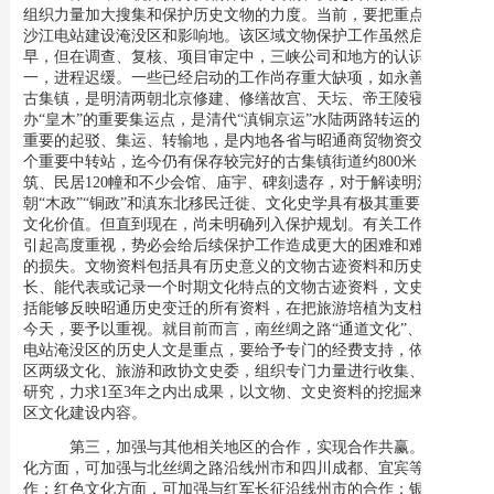
组织力量加大搜集和保护历史文物的力度。当前，要把重点放在金
沙江电站建设淹没区和影响地。该区域文物保护工作虽然启动较
早，但在调查、复核、项目审定中，三峡公司和地方的认识不尽统
一，进程迟缓。一些已经启动的工作尚存重大缺项，如永善县黄坪
古集镇，是明清两朝北京修建、修缮故宫、天坛、帝王陵寝采
办“皇木”的重要集运点，是清代“滇铜京运”水陆两路转运的一处极
重要的起驳、集运、转输地，是内地各省与昭通商贸物资交流的一
个重要中转站，迄今仍有保存较完好的古集镇街道约800米，古建
筑、民居120幢和不少会馆、庙宇、碑刻遗存，对于解读明清两
朝“木政”“铜政”和滇东北移民迁徙、文化史学具有极其重要的历史
文化价值。但直到现在，尚未明确列入保护规划。有关工作如再不
引起高度重视，势必会给后续保护工作造成更大的困难和难以弥补
的损失。文物资料包括具有历史意义的文物古迹资料和历史相对较
长、能代表或记录一个时期文化特点的文物古迹资料，文史资料包
括能够反映昭通历史变迁的所有资料，在把旅游培植为支柱产业的
今天，要予以重视。就目前而言，南丝绸之路“通道文化”、金沙江
电站淹没区的历史人文是重点，要给予专门的经费支持，依靠市县
区两级文化、旅游和政协文史委，组织专门力量进行收集、整理和
研究，力求1至3年之内出成果，以文物、文史资料的挖掘来丰富景
区文化建设内容。
第三，加强与其他相关地区的合作，实现合作共赢。
通道文
化方面，可加强与北丝绸之路沿线州市和四川成都、宜宾等地的合
作；红色文化方面，可加强与红军长征沿线州市的合作；银铜冶炼