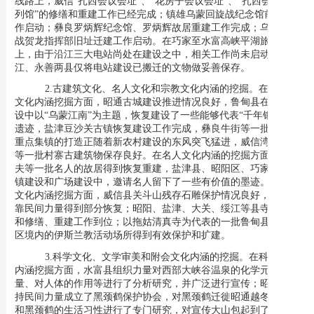
线路上，威信“扎西会议会址”、“花房子会议会址”、“扎西会议陈
列馆”的修缮和重建工作已经完成；镇雄乌蒙回旋战纪念馆前期工
作启动；彝良罗炳辉纪念馆、罗炳辉故居重建工作完成；乌蒙回旋
战贺龙指挥部旧址迁建工作启动。在巧家至水富高峡平湖旅游线路
上，由于沿江三大电站尚处在建设之中，相关工作尚未启动。绥
江、永善两县仅将电站建设已搬迁的文物做妥善保存。
2.
古建筑文化、名人文化和宗教文化内涵的挖掘。
在古建筑
文化内涵挖掘方面，昭通古城建设推进情况良好，鲁甸县在城市建
设中以“乌蒙江南”为主题，恢复建设了一些能够代表“
千年银都”的
遗迹，盐津豆沙关古镇恢复建设工作完成，彝良牛街等一批古镇和
重点集镇的打造正随着新农村建设的东风突飞猛进，威信湾子苗寨
等一批村寨古建筑物保存良好。在名人文化内涵的挖掘方面，姜亮
夫等一批名人的故居得到恢复重建，盐津县、昭阳区、巧家县在集
镇建设和广场建设中，邀请名人留下了一些有价值的墨迹。在宗教
文化内涵挖掘方面，威信县关斗山残存石雕保护情况良好，寺庙依
靠民间力量得到部分恢复；昭阳、盐津、大关、绥江等县寺庙保护
和修缮、重建工作到位；以拖姑清真寺为代表的一批鲁甸县、昭阳
区境内的伊斯兰教活动场所得到有效保护和扩建。
3.
科学文化、文学审美和附会文化内涵的挖掘。
在科学文化
内涵挖掘方面，水富县组织力量对西部大峡谷温泉的化学元素含
量、对人体的作用等进行了分析研究，并广泛进行宣传；昭阳区支
持民间力量成立了黑颈鹤保护协会，对黑颈鹤迁徙昭通越冬的原因
和黑颈鹤的生活习性进行了专门研究，对宣传大山包起到了积极的