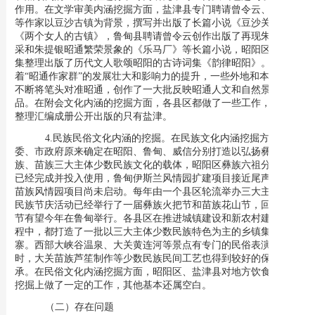
作用。在文学审美内涵挖掘方面，盐津县专门聘请曾令云、夏天敏
等作家以豆沙古镇为背景，撰写并出版了长篇小说《豆沙关》、
《两个女人的古镇》，鲁甸县聘请
曾令云创作出版了再现朱提银开
采和朱提银昭通繁荣景象的
《乐马厂》等
长篇小说
，昭阳区文联收
集整理出版了历代文人歌颂昭阳的古诗词集《韵律昭阳》。随
着“昭通作家群”的发展壮大和影响力的提升，一些外地和本地文人
不断将笔头对准昭通，创作了一大批反映昭通人文和自然景观的作
品。在
附会文化内涵的挖掘方面，各县区都做了一些工作，但真正
整理汇编成册公开出版的只有盐津。
4.
民族民俗文化内涵的挖掘。
在民族文化内涵挖掘方面，市
委、市政府原来确定在昭阳、鲁甸、威信分别打造以弘扬彝族、回
族、苗族三大主体少数民族文化的载体，昭阳区彝族六祖分支广场
已经完成并投入使用，鲁甸伊斯兰风情园扩建项目接近尾声，威信
苗族风情园项目尚未启动。每年由一个县区轮流举办三大主体少数
民族节庆活动已经举行了一届彝族火把节和苗族花山节，回族古邦
节有望今年在鲁甸举行。各县区在推进城镇建设和新农村建设的过
程中，都打造了一批以三大主体少数民族特色为主的乡镇集镇和村
寨。西部大峡谷温泉、大关黄连河等景点有专门的民俗表演。同
时，大关苗族芦笙制作等少数民族民间工艺也得到较好的保护和传
承。在民俗文化内涵挖掘方面，昭阳区、盐津县对地方饮食文化的
挖掘上做了一定的工作，其他基本还属空白。
（二）存在问题