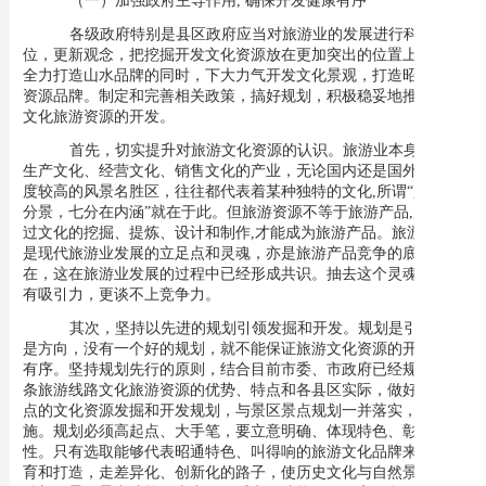
各级政府特别是县区政府应当对旅游业的发展进行科学定
位，更新观念，把挖掘开发文化资源放在更加突出的位置上来。在
全力打造山水品牌的同时，下大力气开发文化景观，打造昭通文化
资源品牌。制定和完善相关政策，搞好规划，积极稳妥地推进历史
文化旅游资源的开发。
首先，切实提升对旅游文化资源的认识。
旅游业本身就是
生产文化、经营文化、销售文化的产业，无论国内还是国外，知名
度较高的风景名胜区，往往都代表着某种独特的文化,所谓“入目三
分景，七分在内涵”就在于此。但旅游资源不等于旅游产品,只有经
过文化的挖掘、提炼、设计和制作,才能成为旅游产品。旅游文化
是现代旅游业发展的立足点和灵魂，亦是旅游产品竞争的底蕴所
在，这在旅游业发展的过程中已经形成共识。抽去这个灵魂，就没
有吸引力，更谈不上竞争力。
其次，坚持以先进的规划引领发掘和开发。
规划是引领、
是方向，没有一个好的规划，就不能保证旅游文化资源的开发健康
有序。坚持规划先行的原则，结合目前市委、市政府已经规划的三
条旅游线路文化旅游资源的优势、特点和各县区实际，做好景区景
点的文化资源发掘和开发规划，与景区景点规划一并落实，同步实
施。规划必须高起点、大手笔，要立意明确、体现特色、彰显个
性。只有选取能够代表昭通特色、叫得响的旅游文化品牌来进行培
育和打造，走差异化、创新化的路子，使历史文化与自然景观相得