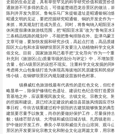
史前的生命足迹，具有举世罕见的科学研究价值和观赏价值，是昭
通旅游不可多得的卖点，可借鉴楚雄恐龙谷景区的做法，就地发掘
陈列并开发为景区。鲁甸乐马厂朱提银遗址是昭通银铜冶炼文化和
昭通文明的见证，要把挖掘研究昭通银、铜的开发史作为一件大事
来抓，将其规划打造成为景点。同时，将鲁甸纳入昭阳至水富观光
休闲度假康体旅游线范围，把“昭阳至水富”改为“鲁甸至水富”，在
三条精品线路的规划中，不能把鲁甸排除在外。盐津乌蒙王城大有
文章可做，要加快发掘和研究步伐，高起点打造，高品质建设。昭
阳区大山包和水富铜锣坝景区开发要注入动植物科学文化和民族民
俗文化。
目前，国家旅游局已着手把“文化导向”作为一个重要内容
补充到《旅游区(点)质量等级的划分与评定》中，不增加景区文化
含量，创5A级景区的设想不现实。注重科学文化发掘的同时，可
考虑将大山包集镇打造为体现高海拔地区民居建筑和民俗的特色风
情小镇，在
铜锣坝景区内规划建设苗族特色村寨。
镇彝威红色旅游线最有代表性的是红色文化，但红色文化
略显单一，除保护修缮红色遗址、建设红色纪念馆打造爱国主义教
育基地之外，应该重视民族文化、古镇文化、宗教文化、附会文化
的挖掘和建设。原已经决定建设的威信县苗族风情园应尽快纳入议
事日程，牛街古镇重建过程中损毁的古建筑能够恢复的典型传统古
建筑要尽量予以恢复，尚存的要做好保护工作，尽量保持古镇古
貌；镇雄芒部古镇、大湾镇和威信旧城古镇、扎西镇老街，要在保
护中做好开发工作。彝良小草坝和威信天台山溶洞、观斗山石雕群
景区的开发要深化宗教文化和附会文化这两篇文章，用宗教文化和