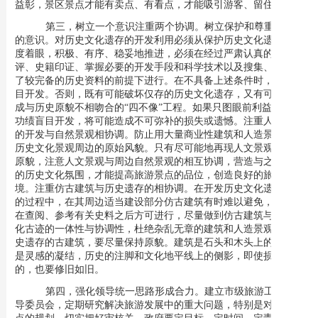
益彰，景区景点才能有卖点、有看点，才能吸引游客、留住游客。
第三，树立一个意识注重两个协调。
树立保护和尊重历史
的意识。对历史文化遗存的开发利用必须从保护历史文化遗产的高
度着眼，积极、有序、稳妥地推进，必须在经过严肃认真的历史考
评、史籍印证、掌握必要的开发手段和科学技术以及搜集、整理出
了较完备的历史资料的前提下进行。在不具备上述条件时，不应盲
目开发。否则，既有可能破坏仅存的历史文化遗存，又有可能开发
成与历史原貌不相吻合的“四不像”工程。如果只图眼前利益和政府
功绩盲目开发，将可能造成不可弥补的损失或遗憾。注重
人文景观
的开发与自然景观相协调。防止用大量商业性建筑和人造景点破坏
历史文化景观周边的原始风貌。只有尽可能地再现人文景观的历史
原貌，注意人文景观与周边自然景观的相互协调，营造与之相适应
的历史文化氛围，才能提高旅游景点的品位，创造良好的旅游环
境。注重仿古建筑与历史遗存的相协调。在开发历史文化遗存景点
的过程中，在其周边适当建设部分仿古建筑有时难以避免，但必须
在查阅、参考有关史料之后方可进行，尽量做到仿古建筑与历史文
化古迹的一体性与协调性，杜绝杂乱无章的建筑和人造景观。对历
史遗存的古建筑，要尽量保持原貌。建筑是石头和木头上的史书、
是灵感的凝结，历史的注脚和文化地平线上的侧影，即使损坏了
的，也要修旧如旧。
第四，强化领导统一思路形成合力。
建立市级
旅游工作指
导委员会，定期研究解决旅游发展中的重大问题，特别是对景区景
点的规划，切实把好审核关。政府要定目标、定时间、定责任、定