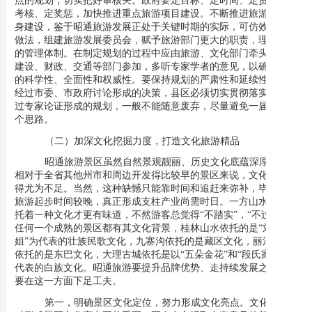
考核、定奖惩，加快推进重点旅游项目建设。不断推进旅游部门自
身建设，鉴于昭通旅游发展正处于关键时期的实际，可仿效省里的
做法，组建旅游发展委员会，赋予旅游部门更大的职责，理顺相应
的管理体制。在制定规划的过程中应由旅游、文化部门牵头，吸收
建设、财政、交通等部门参加，多听专家学者的意见，以确保规划
的科学性、全面性和权威性。要保持规划的严肃性和延续性，一旦
经过市委、市政府讨论形成的决策，县区必须切实贯彻落实；已经
过专家论证形成的规划，一般不能随意废弃，尽量避免一届领导一
个思路。
（二）加深文化挖掘力度，打造文化旅游精品
昭通旅游景区虽然自然景观靓丽、历史文化底蕴深厚，但
相对于全省其他州市和周边开发得比较早的景区来说，文化品味显
得尤为不足。当然，这种缺憾只能靠时间和追赶来弥补，毕竟昭通
旅游起步时间较晚，真正形成支柱产业尚需时日。一方山水必须依
托着一种文化才更有味道，不然游客总觉得“不踏实”，“不过瘾”。
任何一个成熟的景区都有其文化背景，桂林山水依托的是“刘三
姐”为代表的壮族民歌文化，九寨沟依托的是藏区文化，丽江古城
依托的是东巴文化，大理古城依托是以“五朵金花”和“段氏家族”为
代表的白族文化。昭通旅游要提升品牌优势、走持续发展之路，也
要在这一方面下足工夫。
第一，明确景区文化定位，努力形成文化亮点。
文化定位