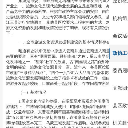
旅游是市委、市政府确定培植的全市未来发展的重大支柱
政协概
产业之一。旅游文化是现代旅游业发展的立足点和灵魂，亦是旅游
产品竞争力的后劲所在。根据市政协主席会议的安排，由市政协文
史委组织部分委员、文史专家和相关部门领导深入彝良、盐津和绥
机构组
江三县进行实地调查，其他县区按要求上报材料的方式，对全市旅
游文化资源的发掘和建设情况进行了调研。现将有关情况报告如
下：
会议活
一、全市旅游文化资源发掘和建设的基本情况和存在问题
昭通
有史以来便是中原进入云南并通过云南进入南亚、东
政协工
南亚的要道，素有“咽喉西蜀、锁钥南滇”之称，
系云南早期三大文
化发祥地之一、“望帝”杜宇的故里、古“南丝绸之路”的要冲和人类
文明的摇篮，旅游文化资源非常丰富。近年来，各县区按照市委、
委员履
市政府“三条精品线路”、“四个一批”和“六大品牌”的总体要求，在
旅游文化资源发掘和建设上做了很多卓有成效的工作，但由于昭通
旅游开发起步较晚，目前尚处于起步阶段，存在问题在所难免。
党派团
（一）基本情况
1.
历史文化内涵的挖掘。
在
昭阳至水富观光休闲度假康体旅
县区政
游线路上，市博物馆建成投入使用；昭阳区龙氏家祠修缮工作完
成；
汉孟孝琚碑、东晋霍承嗣壁画墓和
望海楼等古迹得到保护；盐
津“五尺道”豆沙关段开发初具雏形，袁滋摩崖石刻保存完好，交通
机关建
博物馆建设基本完工，乌蒙王城发掘工作启动。在镇彝威红色旅游