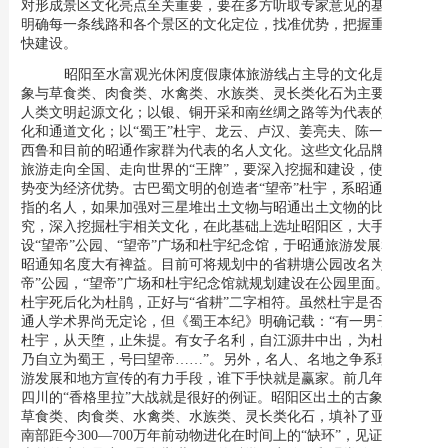
对形成景区文化亮点至关重要，要在多方听取专家意见的基础上，
明确每一条线路和各个景区的文化定位，找准优势，把握重点，加
快建设。
昭阳至水富观光休闲度假康体旅游线占主导的文化是以古
象与草食类、肉食类、水禽类、水族类、灵长类化石为主要代表的
人类文明起源文化；以银、铜开采和南丝绸之路等为代表的冶炼文
化和通道文化；以“蜀王”杜宇、龙云、卢汉、姜亮夫、陈一德、张
西鲁和目前的昭通作家群为代表的名人文化。这些文化品牌系昭通
旅游走向全国、走向世界的“王牌”，要深入挖掘和建设，使文化优
势变为经济优势。古巴蜀文明的创造者“望帝”杜宇，系昭通首屈一
指的名人，如果加强对三星堆出土文物与昭通出土文物的比较研
究，深入挖掘杜宇相关文化，在此基础上选址昭阳区，大手笔建
设“望帝”公园、“望帝”广场和杜宇纪念馆，于昭通旅游发展和提升
昭通知名度大有裨益。目前可将规划中的省耕塘公园改名为“望
帝”公园，“望帝”广场和杜宇纪念馆就规划建设在公园里面。传说
杜宇死后化为杜鹃，正好与“省耕”二字相符。虽然杜宇是否属于昭
通人学术界尚无定论，但
《蜀王本纪》明确记载：“有一男子，名
杜宇，从天堕，止
朱提
。有女子名利，自
江源
井中出，为杜宇妻。
乃自立为蜀王，号曰
望帝
……”。另外，名人、名地之争系现代旅
游发展和地方宣传的有力手段，谁下手快就是赢家。前几年云南和
四川的“香格里拉”大战就是很好的例证。
昭阳区出土的古象化石与
草食类、肉食类、水禽类、水族类、灵长类化石，填补了亚洲大陆
南部距今300—700万年前动物进化在时间上的“缺环”，见证了人类