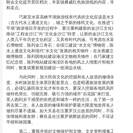
附会文化提升景区档次，丰富镇彝威红色旅游线的内容，增强看点
和卖点。
巧家至水富高峡平湖旅游线有代表的文化应该是水文化
（含古代水上通道文化），辅之予新的移民文化。在推进“高峡出
平湖”旅游项目开发的过程中，要注重构建新的金沙江文化体系，
推动
“工程金沙江”向“文化金沙江”转变，让新的金沙江文化既传承
人类几千年历史文化积淀，又具有时代内涵。
可考虑在水富建设奇
石博物馆，陈列金江奇石；在绥江建设“水文化”博物馆，陈列古代
水上通道文化和现代“水文化”发展的相关物件；在永善建立水底文
物博物馆，陈列因电站建设淹没文物相关物件；在巧家建立移民记
忆纪念馆，陈列电站建设淹没区各地的风土人情图片和相关物件。
同时，恢复或重新规划建设一批湖边水镇。
与此同时，加大民俗文化的挖掘和名人故居的修缮保护力
度。乡村旅游是
主体景区配套景点，也是
昭通旅游发展的重要节
点，必须弘扬民俗文化才有生命力。要深入挖掘各地民风民俗，当
做
特色突出、功能完善、吸引力强的城市“后花园”来打造。
如果城
里人跑到乡下感受的依然是和城市一样的生活，去了第一次就不会
再去第二次。名人故居的修缮和保护要最大限度地发挥名人效应，
做到
尽量不遗漏。如大关县在注重罗汉云故居的同时，不应该忘记
张维翰和唐友耕；彝良县在注重罗炳辉故居的同时，不应该忘记
刘
平楷
和禄国藩。
第二，
重视并抓好文物保护和文物、文史资料搜集工作。