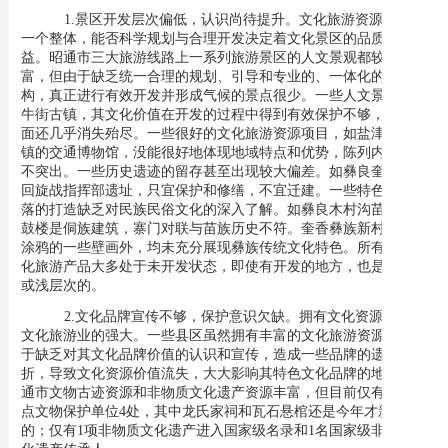
1.
景区
开发层次偏低，认识尚待提升。
文化旅游资源开发是
一个整体，能否科学规划与合理开发决定着文化景区的品质和效
益。昭通市三大旅游线路上一系列旅游景区的人文景观都较为丰
富，但由于缺乏统一合理的规划、引导和专业的、一体化的管理机
构，真正进行有效开发并形成气候的景点很少。一些人文景观，如
牛街古镇，其文化价值在开发的过程中得到有效保护不够，有的方
面还几乎消失殆尽。一些很好的文化旅游资源项目，如盐津豆沙古
镇的交通博物馆，没能很好地体现地域特点和优势，陈列内容重点
不突出。一些历史遗迹的留存甚至出现较大偏差。如彝良奎香乌蒙
回旋战指挥部遗址，只宜保护和修缮，不宜迁建。一些特色民族村
落的打造缺乏对民族民俗文化的深入了解。如彝良木村沟苗寨中的
鼓楼是侗族建筑，寨门对联与苗族历史不符。奎香彝族新村除墙上
涂鸦的一些壁画外，均未充分展现彝族传统文化特色。所有景区文
化旅游产品大多处于未开发状态，即使有开发的地方，也是低层次
或浅层次的。
2.
文化品牌宣传不够，保护意识欠缺。
拥有文化资源不等于
文化旅游业的强大。一些县区虽然拥有丰富的文化旅游资源，但由
于缺乏对其文化品牌价值的认识和宣传，造成一些品牌的遗弃和打
折，导致文化资源价值流失，大大影响其特色文化品牌的地位。昭
通市文物古迹资源和非物质文化遗产资源丰富，但目前仅有
国家重
点文物保护单位4处，其中龙氏家祠和瓦石悬棺还是今年才新增加
的；仅有1项非物质文化遗产进入国家级名录和1名国家级非物质文