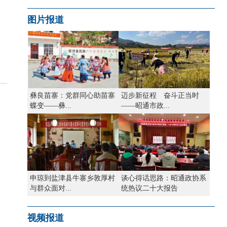
图片报道
彝良苗寨：党群同心助苗寨
迈步新征程 奋斗正当时
蝶变——彝...
——昭通市政...
申琼到盐津县牛寨乡敦厚村
谈心得话思路：昭通政协系
与群众面对...
统热议二十大报告
视频报道