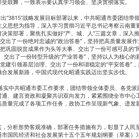
深受鼓舞，一致表示要认真学习领会、坚决贯彻落实。
出“3815”战略发展目标部署以来，中共昭通市委团结带
主义思想为指导，深入学习贯彻习近平总书记考察云南重
决策部署，聚焦扎实做好“产、城、人”三篇文章，深入
、交出了一份绝对忠诚的“政治答卷”，坚持把高质量发展作
持把巩固脱贫成果作为头等大事、交出了一份可感可及的“
、交出了一份转型升级的“产业答卷”，坚持以人为核心的
持党建引领基层治理、交出了一份和谐稳定的“平安答卷”，
融合发展新路，中国式现代化昭通实践迈出坚实步伐。
实中共昭通市委工作要求，团结带领全体委员、各党派
贯通、建言资政和凝聚共识双向发力，紧紧围绕全市中心
高质量完成了各项工作任务，政协工作呈现新气象、迸发
，分析形势客观准确，部署任务措施有力，彰显了人民
通市国民经济和社会发展第十五个五年规划纲要（草案）