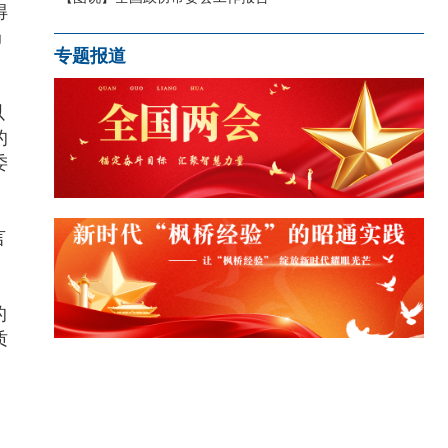
得
局
专题报道
以
的
委
、
言
的
质