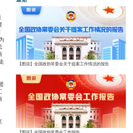
领
要
推
为
民
新
走
【图说】全国政协常委会关于提案工作情况的报告
团
工
新
至
》
【图说】全国政协常委会工作报告