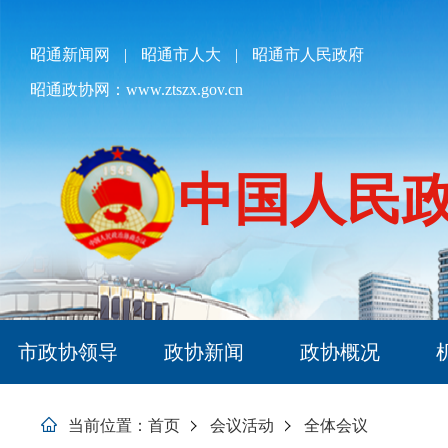
欢
迎
进
昭通新闻网
|
昭通市人大
|
昭通市人民政府
入
昭通政协网：www.ztszx.gov.cn
昭
通
政
协,
盲
中国人民
人
用
户
使
用
操
作
智
市政协领导
政协新闻
政协概况
能
引
导，
当前位置：
首页
会议活动
全体会议
请