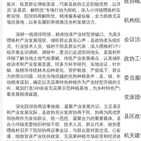
政协概
振兴、拓宽群众增收渠道，巧家县政协立足职能优势，以开展委
员“走基层、解民忧”专项行动为契机，深入小河镇嘿格村实地调研
察实情、院坝协商解民忧、精准服务破短板，全力助推无花果产业
机构组
项目落地，以务实履职举措激活乡村发展活力。
深耕一线摸排民情，精准找准产业转型突破口。为真实掌握
会议活
嘿格村产业发展现状、倾听群众真实心声，县政协牵头组织政协委
员、行业技术人员、镇村干部及群众代表，深入嘿格村5个村民小
组开展走访调研。调研中，委员们走进田间地头、直面村民群众，
详细了解当地土地气候禀赋、传统产业发展痛点，认真倾听群众增
政协工
收诉求和产业发展意愿。经多方科学研判、实地论证，针对村内花
椒、核桃等传统林木品种老化、管护粗放、产值低下、群众增收乏
力的突出问题，结合当地优越的光热种植条件，县、镇、村三级联
委员履
动精准谋划，确定以无花果特色种植作为产业转型升级的主攻方
向，规划打造500余亩无花果示范种植基地，为乡村特色产业高质
量发展精准破题。
党派团
深化院坝协商议事效能，凝聚产业发展共识。立足基层治理
和产业发展实际，县政协充分发挥协商于民、协商为民优势，把院
县区政
坝协商作为发动群众、统一思想、凝聚合力的重要载体。县政协联
合小河镇党委组织村组干部、技术人员、群众代表、政协委员等在
嘿格村召开了院坝协商议事会议，与群众面对面交流、心贴心沟
机关建
通，细致宣讲产业扶持政策、无花果种植市场前景和经济效益，对