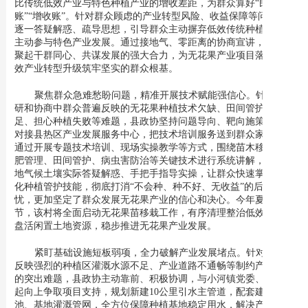
比传统低效产业与特色种植产业的增收差距，为群众算好“民生
账”“增收账”。针对群众顾虑的产业转型风险、收益保障等问题，
逐一答疑解惑、疏导思想，引导群众主动摒弃低效传统种植模式，
主动参与特色产业发展。通过接地气、零距离的协商宣讲，有效凝
聚起干群同心、共谋发展的强大合力，为无花果产业项目落地、低
效产业转型升级筑牢坚实的群众根基。
聚焦群众急难愁盼问题，精准开展技术赋能强信心。针对调
研和协商中群众普遍反映的无花果种植技术欠缺、田间管护经验不
足、担心种植失败等难题，县政协坚持问题导向、靶向施策，主动
对接县热区产业发展服务中心，把技术培训服务送到群众家门口。
通过开展专题技术培训、现场实操教学等方式，围绕苗木移栽、水
肥管理、田间管护、病虫害防治等关键技术进行系统讲解，结合本
地气候土壤实际答疑解惑、手把手指导实操，让群众快速掌握标准
化种植管护技能，彻底打消“不会种、种不好、无收益”的后顾之
忧，更加坚定了群众发展无花果产业的信心和决心。今年夏秋时
节，该村将全面启动无花果苗移栽工作，有序清理整治低效林木、
盘活闲置土地资源，稳步推进无花果产业发展。
紧盯基础设施短板弱项，全力破解产业发展堵点。针对群众
反映强烈的种植区灌溉水源不足、产业道路不通畅等制约产业发展
的突出难题，县政协主动靠前、积极协调，与小河镇党委、政府一
起向上争取项目支持，规划新建10公里引水主管道，配套建设蓄水
池、基地灌溉管网，全方位保障种植基地稳定用水，解决产业发