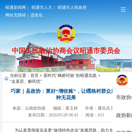
昭通新闻网
|
昭通市人大
|
昭通市人民政府
网站无障碍
|
适老化
中国人民政治协商会议昭通市委员会
当前位置：
首页
新时代"枫桥经验"的昭通实践
“走基层、解民忧”
巧家｜县政协：算好“增收账”，让嘿格村群众放心
市政协
种无花果
来源：云南政协报
编辑：黄玉婷
作者：通讯员 陈明
政协新
发布日期：2026/05/28 08:43
阅读：653
为认真贯彻落实县委“做强特色农业”发展思路，助力乡村产业