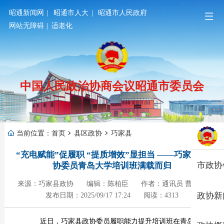
昭通新闻网
|
昭通市人大
|
昭通市人民政府
网站无障碍
|
适老化
中国人民政治协商会议昭通市委员会
当前位置：
首页
县区政协
巧家县
“充电赋能”促履职 “提质增效”显担当 ——巧家县政
市政协
协委员青岛大学培训班满载而归
来源：巧家县政协
编辑：陈柏臣
作者：通讯员 曹林林
政协新
发布日期：2025/09/17 17:24
阅读：4313
近日
，巧家县政协
委员履职能力提升培训班在
青岛大学