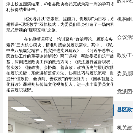
政协概
浮山校区
圆满结束
，
49名县政协委员完成为
期一周的
学习培训并顺
利获得结业证书。
此次培训以
“强素质、提能力、促履职”为目标，通过“专
机构组
题授课
+
现场教学”双轨模式，为委员们量身打造了一场内容丰富、
形式新颖的“履职充电”之旅。
会议活
在专题授课
环节
，培训聚焦
“
政治理论、履职实务、文化
素养
”
三大核心模块，精准对接委员履职需求。其中
，
《深入贯彻
中央八项规定精神
，
扎实推进党风建设》
、
《习近平总书记关于人
政协工
民政协工作的重要论述解读》两门课程，帮助委员们筑牢政治根
基
，
深刻把握政协工作的政治方向
；
《依法履行监督职权，提高监
督实效》《懂政协、会协商、善议政：政协历史与履职实践》则紧
扣履职关键，系统讲解监督方法、协商技巧与履职流程，助力委员
委员履
提升
“
懂政协、会协商、善议政
”
的专业能力
；
《国学智慧之易经文
化解读》课程则从传统文化视角切入，进一步丰富委员文化素养，
拓宽履职视野。
党派团
县区政
机关建