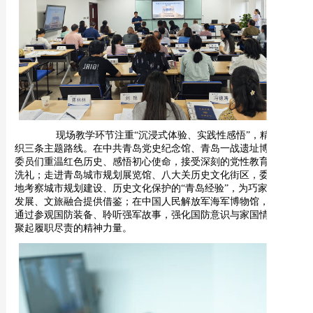
现场教学环节注重
“
沉浸式体验、实践性感悟
”
，精心
组
织
三条主题路线。在中共青岛党史纪念馆、青岛一战遗址博物馆，
委员们重温红色历史、感悟初心使命，接受深刻的党性教育与精神
洗礼；走进青岛城市规划展览馆、八大关历史文化街区，委员们实
地考察城市规划建设、历史文化保护的
“
青岛经验
”
，为巧家县城乡
发展、文旅融合
提供
借鉴；在中国人民解放军海军博物馆，委员们
通过参观国防装备、聆听强军故事，强化国防意识与家国情怀，凝
聚起履职尽责的精神力量。