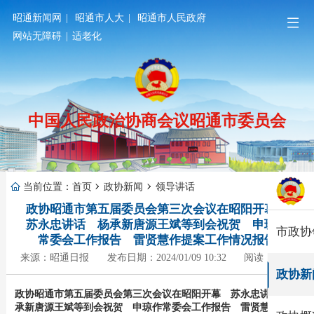
昭通新闻网
|
昭通市人大
|
昭通市人民政府
网站无障碍
|
适老化
中国人民政治协商会议昭通市委员会
当前位置：
首页
政协新闻
领导讲话
政协昭通市第五届委员会第三次会议在昭阳开幕
苏永忠讲话 杨承新唐源王斌等到会祝贺 申琼作
市政协
常委会工作报告 雷贤慧作提案工作情况报告
来源：昭通日报
发布日期：2024/01/09 10:32
阅读：1795
政协新
政协昭通市第五届委员会第三次会议在昭阳开幕 苏永忠讲话 杨
承新唐源王斌等到会祝贺 申琼作常委会工作报告 雷贤慧作提案