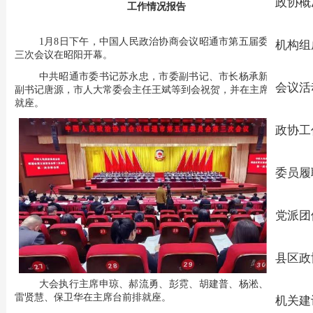
政协概
工作情况报告
1月8日下午，中国人民政治协商会议昭通市第五届委员会第
机构组
三次会议在昭阳开幕。
中共昭通市委书记苏永忠，市委副书记、市长杨承新，市委
会议活
副书记唐源，市人大常委会主任王斌等到会祝贺，并在主席台前排
就座。
政协工
委员履
党派团
县区政
大会执行主席申琼、郝流勇、彭霓、胡建普、杨淞、成仁、
雷贤慧、保卫华在主席台前排就座。
机关建