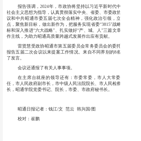
报告强调，
2024年，市政协将坚持以习近平新时代中国特色
社会主义思想为指导，认真贯彻落实中央、省委、市委政协工作会
议和中共昭通市委五届七次全会精神，强化政治引领，立足新起
点，聚焦新目标，做出新作为，把服务实现省委“3815”战略发展目
标和深入推进“六大战略”、扎实做好“产、城、人”三篇文章作为工
作主线，为助力昭通高质量跨越式发展作出应有贡献。
雷贤慧受政协昭通市第五届委员会常务委员会的委托向大会
报告五届二次会议以来提案工作情况。来自不同界别的
8名委员作
了发言。
会议还通报了有关人事事项。
在主席台就座的领导还有：市委常委，市人大常委会副主
任，市人民政府副市长，市中级人民法院院长、市人民检察院检察
长，昭通学院党委书记、院长，市委、市政府秘书长。
昭通日报记者：钱江
/文 范云 韩兴国/图
校对：崔鹏