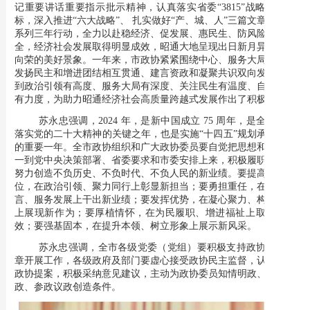
记重要讲话重要指示批示精神，认真落实省委“3815”战略发展目
标，深入推进“六大战略”、 扎实做好“产、城、人”三篇文章，实施
系列三年行动，全力以赴稳经济、促发展、惠民生、防风险、保安
全，经济社会发展取得明显成效，昭通大地呈现出日新月异、欣欣
向荣的美好景象。一年来，市政协紧紧围绕中心、服务大局，坚持
发扬民主和增进团结相互贯通、建言资政和凝聚共识双向发力，做
到政治引领有高度、服务大局有深度、关注民生有温度、自身建设
有力度，为助力昭通经济社会高质量跨越式发展作出了积极贡献。
苏永忠强调，
2024 年，是新中国成立 75 周年，是全面贯彻
落实党的二十大精神的关键之年，也是实施“十四五”规划承上启下
的重要一年。全市政协组织和广大政协委员要自觉把思想和行动统
一到党中央决策部署、省委要求和市委安排上来，积极履职尽责，
努力创造不负历史、不负时代、不负人民的新业绩。要提高政治站
位，在政治引领、聚力同行上彰显新担当；要勇担重任，在资政建
言、服务发展上干出新业绩；要发挥优势，在凝心聚力、构建和谐
上展现新作为；要厚植情怀，在为民履职、增进福祉上取得新成
效；要强基固本，在提升本领、树立形象上展示新风采。
苏永忠强调，全市各级党委（党组）要积极支持政协依法依
章开展工作，各级政府及部门要虚心接受政协民主监督，认真办理
政协提案，积极采纳意见建议，主动为政协委员知情明政、建言资
政、参政议政创造条件。