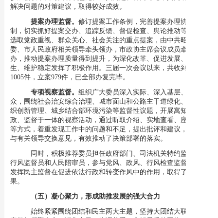
解决问题的对策建议，取得较好成效。
提案办理监督。
修订提案工作条例，
完善提案办理协商机
制，切实抓好提案交办、追踪反馈、督促检查、舆论推动等环节，
选取党政重视、群众关心、社会关注的重点提案，由
中共昭通
市
委
、
市
人民
政府
相关
领导
牵头
领办，
市政协主席会议
成员牵头督
办，推动提案办理质量得到提升，为深化改革、促进发展、改善民
生、维护稳定发挥了积极作用。三届一次会议以来，
共收到提案
1005件，立案979件，
已
全部办复完毕。
专项视察监督。
组织广大委员深入实际、深入基层、深入群
众，围绕社会治安综合治理、城市面山和公路主干道绿化、社会组
织创新管理、城乡结合部环境污染等监督性议题，
开展寓知情、议
政、监督于一体的视察活动
，通过听取介绍、实地查看、座谈讨论
等方式，着重发现工作中的问题和不足，提出批评和建议，并及时
与有关领导交换意见，有效推动了决策部署的落实。
同时，积极推荐
委员担任政府部门、司法机关特约监督员、
行风监督员和人民陪审员，
参与党风、政风、行风检查监督，充分
发挥民主监督在促进依法行政和转变作风中的作用，取得了良好效
果。
（五）凝心聚力，形成助推发展的强大合力
始终紧紧围绕团结和民主两大主题，坚持大团结大联合，认