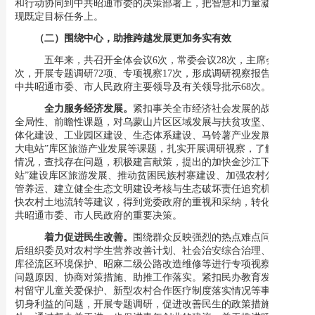
和行动协同到中共昭通市委的决策部署上，把智慧和力量凝聚到实
现既定目标任务上。
（二）围绕中心，助推跨越发展更加务实有效
五年来，共召
开全体会议
6次，常委会议28次，主席会议4
4
次，开展专题调研
72项、专项视察17次，形成调研视察报告89份，
中共昭通市委、市人民政府主要领导及有关领导批示68次。
全力服务经济发展。
紧扣事关全市经济社会发展的战略性、
全局性、前瞻性课题，对乌蒙山片区区域发展与扶贫攻坚、昭鲁一
体化建设、工业园区建设、生态体系建设、马铃薯产业发展、
“三
大电站”库区旅游产业发展等课题，扎实开展调研视察，了解发展
情况，查找存在问题，积极建言献策，提出的加快金沙江下游“三
站”建设库区旅游发展、
推动贫困民族村寨建设、
加强农村公路建
管养运、建立健全生态文明建设考核与生态破坏责任追究机制、加
快农村土地流转等
建议
，得到党委政府的重视和采纳，转化成了中
共昭通市委、市人民政府的重要决策。
着力促进民生改善。
围绕群众反映强烈的热点难点问题，先
后组织委员对农村学生营养改善计划、社会治安综合治理、渔洞水
库径流区环境保护、昭麻二级公路改造维修等进行专项视察，找准
问题原因、协商对策措施、助推工作落实。紧扣民办教育发展、农
村留守儿童关爱保护、新型农村合作医疗制度落实情况等事关群众
切身利益的问题，开展专题调研，促进改善民生的政策措施落到实