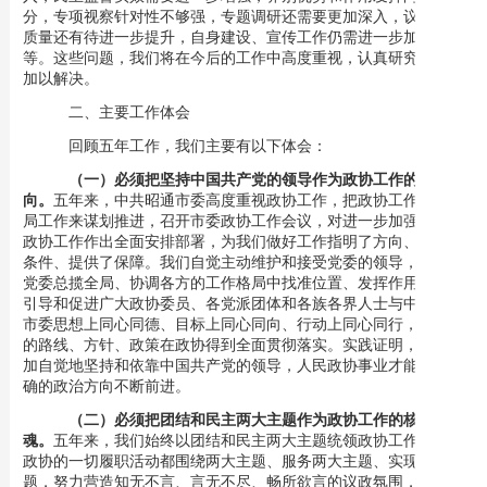
分，专项视察针对性不够强，专题调研还需要更加深入，议政建言
质量还有待进一步提升，自身建设、宣传工作仍需进一步加强等
等。这些问题，我们将在今后的工作中高度重视，认真研究，逐一
加以解决。
二、主要工作体会
回顾五年工作，我们主要有以下体会：
（一）必须把坚持中国共产党的领导作为政协工作的根本方
向。
五年来，中共昭通市委高度重视政协工作，把政协工作纳入全
局工作来谋划推进，召开市委政协工作会议，对进一步加强和改进
政协工作作出全面安排部署，为我们做好工作指明了方向、创造了
条件、提供了保障。我们自觉主动维护和接受党委的领导，坚持在
党委总揽全局、协调各方的工作格局中找准位置、发挥作用，积极
引导和促进广大政协委员、各党派团体和各族各界人士与中共昭通
市委思想上同心同德、目标上同心同向、行动上同心同行，确保党
的路线、方针、政策在政协得到全面贯彻落实。实践证明，必须更
加自觉地坚持和依靠中国共产党的领导，人民政协事业才能沿着正
确的政治方向不断前进。
（二）必须把团结和民主两大主题作为政协工作的核心灵
魂。
五年来，我们始终以团结和民主两大主题统领政协工作，做到
政协的一切履职活动都围绕两大主题、服务两大主题、实现两大主
题，努力营造知无不言、言无不尽、畅所欲言的议政氛围，积极畅