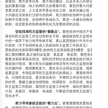
展规划、重大改革任务、重大项目建设，以及关系人民群众切身利
益的重要问题，纳入协商民主的重要内容。要坚持重大问题协商在
党委决策之前、人大及其常委会决定之前、政府实施之前，加强重
大问题在决策执行过程中的协商，努力做到在协商中达成共识，在
协商中完善决策，在协商中形成合力。要进一步健全协商成果转化
机制，
促进更多的协商成果转化为党委政府的决策
。
切实找准民主监督的
“着眼点”。
要把坚持中国共产党的领导
落实到民主监督工作全过程和全方面，确保政协民主监督在党委集
中统一领导下有力有序有效开展。要认真贯彻执行中共中央办公厅
印发的《关于加强和改进人民政协民主监督工作的意见》，坚持
党
委政府
的
决策部署到哪里
,政协民主监督就跟进到哪里
，
监督力量
就
汇聚
到哪里
,
真正做到会监督、真监督、善监督。要把党委政府
重要决策部署落实情况、国民经济和社会发展规划执行情况、财政
预算执行情况、重大民生问题解决情况等作为民主监督的重点，紧
扣关键内容，精准聚焦发力。要在充分运用会议监督、视察监督、
提案监督、专项监督等民主监督形式的基础上，重视发挥特约监督
员、社情民意信息、委员来信来访、开展民主评议等在民主监督中
的作用。要建立健全知情明政、协调落实、办理反馈、权益保障等
民主监督工作机制，规范民主监督工作程序，做到开展民主监督有
计划、有题目、有载体、有成效，不断提升政协民主监督工作的规
范化水平。
努力寻求参政议政的
“着力点”。
要紧紧围绕党委政府中心工
作，选择经济社会发展综合性、全局性议题组织参政议政活动，共