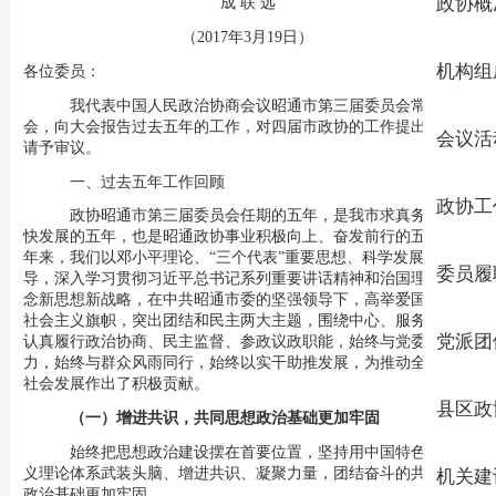
成
联
远
政协概
（
2017年3月19日
）
机构组
各位委员：
我代表中国人民政治协商会议昭通市第三届委员会常务委员
会，向大会报告过去五年的工作，对四届市政协的工作提出建议，
会议活
请予审议。
一、过去五年工作回顾
政协工
政协昭通市第三届委员会任期的五年，是我市求真务实、加
快发展的五年，也是昭通政协事业积极向上、奋发前行的五年。五
年来，我们以邓小平理论、
“三个代表”重要思想、科学发展观为指
委员履
导，深入学习贯彻习近平总书记系列重要讲话精神和治国理政新理
念新思想新战略，在中共昭通市委的坚强领导下，高举爱国主义、
社会主义旗帜，突出团结和民主两大主题，围绕中心、服务大局，
党派团
认真履行政治协商、民主监督、参政议政职能，始终与党委同心协
力，始终与群众风雨同行，始终以实干助推发展，为推动全市经济
社会发展作出了积极贡献。
县区政
（一）增进共识，共同思想政治基础更加牢固
始终把思想政治建设摆在首要位置，坚持用中国特色社会主
义理论体系武装头脑、增进共识、凝聚力量，团结奋斗的共同思想
机关建
政治基础更加牢固。