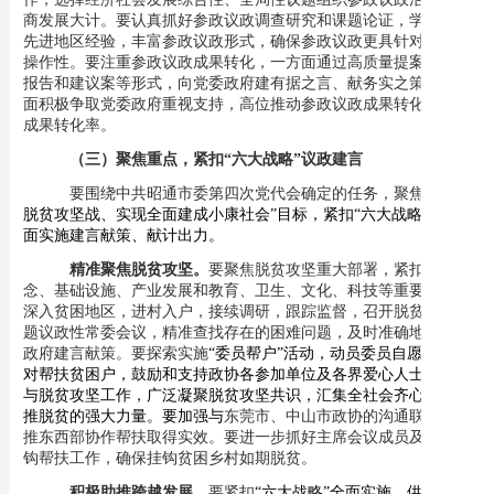
商发展大计。要认真抓好参政议政调查研究和课题论证，学习借鉴
先进地区经验，丰富参政议政形式，确保参政议政更具针对性和可
操作性。要注重参政议政成果转化，一方面通过高质量提案、调研
报告和建议案等形式，向党委政府建有据之言、献务实之策，一方
面积极争取党委政府重视支持，高位推动参政议政成果转化，提升
成果转化率。
（三）聚焦重点，紧扣
“六大战略”议政建言
要围绕中共昭通市委第四次党代会确定的任务，聚焦
“打赢
脱贫攻坚战、实现全面建成小康社会”目标，紧扣“六大战略”的全
面实施建言献策、献计出力。
精准聚焦脱贫攻坚。
要聚焦脱贫攻坚重大部署，紧扣思想观
念、基础设施、产业发展和教育、卫生、文化、科技等重要问题，
深入贫困地区，进村入户，接续调研，跟踪监督，召开脱贫攻坚专
题议政性常委会议，精准查找存在的困难问题，及时准确地向党委
政府建言献策。要探索实施
“委员帮户”活动，动员委员自愿选择结
对帮扶贫困户，鼓励和支持政协各参加单位及各界爱心人士自觉参
与脱贫攻坚工作，广泛凝聚脱贫攻坚共识，汇集全社会齐心协力助
推脱贫的强大力量。要加强与
东莞市、中山市政协的沟通联系，助
推东西部协作帮扶取得实效。
要进一步抓好主席会议成员及机关挂
钩帮扶工作，确保挂钩贫困乡村如期脱贫。
积极助推跨越发展。
要紧扣
“六大战略”全面实施、供给侧结