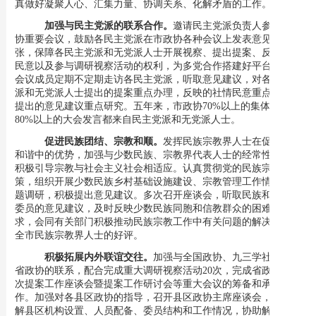
真做好凝聚人心、汇集力量、协调关系、化解矛盾的工作。
加强与民主党派的联系合作。
邀请民主党派负责人参加市政
协重要会议，鼓励各民主党派在市政协各种会议上发表意见和主
张，保障各民主党派和无党派人士开展视察、提出提案、反映社情
民意以及参与调研视察活动的权利，为多党合作搭建好平台。主席
会议成员定期不定期走访各民主党派，听取意见建议，对各民主党
派和无党派人士提出的提案重点办理，反映的社情民意重点报送，
提出的意见建议重点研究。五年来，市政协
70%以上的集体提案、
80%以上
的大会发言都来自民主党派和无党派人士。
促进民族团结、宗教和顺。
发挥民族宗教界人士在促进社会
和谐中的优势，加强与少数民族、宗教界代表人士的经常性沟通，
积极引导宗教与社会主义社会相适应。认真贯彻党的民族宗教政
策，组织开展少数民族乡村基础设施建设、宗教管理工作情况等专
题调研，积极提出意见建议。多次召开座谈会，听取民族和宗教界
委员的意见建议，及时反映少数民族同胞和信教群众的困难与要
求，会同有关部门积极推动民族宗教工作中有关问题的解决，得到
全市民族宗教界人士的好评。
积极拓展内外联谊交往。
加强与全国政协、九三学社中央和
省政协的联系，配合完成重大调研视察活动
20次
，
完成省政协第
24
次提案工作座谈会暨提案工作研讨会
等重大会议的
筹备
和承办
工
作。加强对各县区政协的指导，召开县区政协主席座谈会，及时了
解县区机构设置、人员配备、委员结构和工作情况，协助解决困难