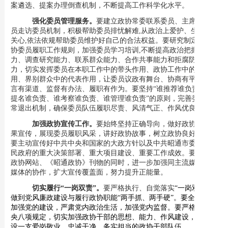
案遴选、提案办理倒查机制，
不断提高工作科学化水平。
强化委员管理服务。
要建立政协常委联系委员、主席会议成
员走访委员机制，
积极帮助委员排忧解难
,从政治上爱护、生活上
关心,
依法依规帮助委员维护好自己的
合法权益
。要
研究制定
市
政
协委员履职工作规则
，加强委员学习培训
,不断提高
政治把握能
力、调查研究能力、联系群众能力、合作共事能力
和拒腐防变能
力，切实发挥委员在本职工作中的带头作用、政协工作中的主体作
用、界别群众中的代表作用，让委员议政有舞台、协商有平台、建
言有渠道、监督有办法、履职有作为。要坚持
“谁推荐谁负责、谁
提名谁负责、谁考察谁负责、谁管理谁负责”的原则，完善委员正
常退出机制，确保委员队伍履职尽责、风清气正、作风优良。
加强政协宣传工作。
要
始终坚持正确导向，做好政协履职成
果宣传，展现委员履职风采，讲好政协故事，树立政协良好形象
。
要主动宣传好中共中央和国家的大政方针以及中共昭通市委、市人
民政府的重大决策部署、重大项目建设、重要工作成效
。要在办好
政协网站、《昭通政协》刊物的同时，进一步加强同主流媒体和新
媒体的协作，扩大宣传覆盖面，努力提升正能量。
切实履行
“一岗双责”。
要严格执行、自觉落实
“一岗双责”，
做到党风廉政建设与履行政协职能“两手抓、两手硬”。要全面从严
加强党的建设，严肃党内政治生活，加强党内监督。要严格执行中
央八项规定，切实加强政协干部的思想、能力、作风建设，努力建
设一支爱岗敬业、忠诚干净、务实担当的政协干部队伍。