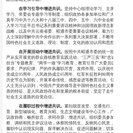
在学习引导中增进共识。
坚持中心组理论学习、主席会专题
学习、常委会专题学习等制度，组织政协各参加单位和广大委员认
真学习中共十八大和十八届三中、四中、五中、六中全会精神，深
入学习习近平总书记系列重要讲话精神和治国理政新理念新思想新
战略，以及中共云南省委、昭通市委重要会议精神。着力引导各界
人士深刻理解中共中央作出的一系列重大决策部署，不断增进对中
国特色社会主义道路、理论、制度、文化的政治认同和思想认同。
在开展活动中增进共识。
按照中共昭通市委的统一部署，从
严从实开展党的群众路线教育实践活动、
“三严三实”和“忠诚干净
担当”专题教育、“两学一做”学习教育，教育引导广大委员以严的
要求、严的纪律、严的作风履职尽责、发挥作用。以庆祝中国共产
党
成立
95周年、人民政协成立65周年、红军长征胜利80周年等重
要
历史节点为契机，开展革命传统、感恩奋进等教育活动。引导各界
人士充分认识到，中国共产党的领导是中国特色社会主义事业最本
质的特征、是人民政协存在和发展的根本前提，坚定了走中国特色
社会主义道路的自觉自信。
在履职过程中增进共识。
紧扣脱贫攻坚、交通先行、产业培
育、新型城镇化、教育兴昭、生态文明建设等中心工作，广泛开展
议政协商，畅所欲言、求同存异、增进共识。组织委员参加重点视
察、调研和民主评议活动，体察民情民生、反映民心民意，在认真
履职中认识现实问题、探寻解决办法、促进问题解决，切实把思想