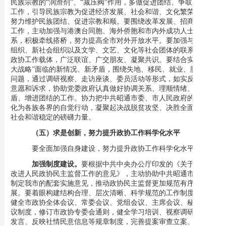
民族宗教的
“润滑剂”、“减压阀”作用，多做促进团结、争取人心的
工作，引导民族宗教为促进经济发展、社会和谐、文化繁荣服务，
努力维护民族团结、促进宗教和顺。要围绕改革发展、招商引资等
工作，主动加强与港澳台同胞、海外侨胞和市内外成功人士的联
系，积极牵线搭桥，努力提高全市对外开放水平。要加强与新经济
组织、新社会组织以及文学、文艺、文化等社会团体的联系，延伸
政协工作载体，广泛联谊、广交朋友、凝聚共识。要结合实施“六
大战略”面临的新情况、新矛盾，围绕失地、移民、就业、脱贫等
问题，通过调研视察、走访座谈、委员活动等形式，如实反映群众
意愿和诉求，协助党委政府认真做好协调关系、理顺情绪、化解矛
盾、增进团结的工作。协力把中共昭通市委、市人民政府的主张转
化为各族各界的自觉行动，凝聚起决战脱贫攻坚、决胜全面小康、
社会和谐稳定的磅礴力量。
（五）求是创新，努力提升政协工作科学化水平
要全面加强自身建设，努力提升政协工作科学化水平。
加强制度建设。
要
根据中共中央办公厅印发的《关于加强和
改进人民政协民主监督工作的意见》，主动协助中共昭通市委研究
制定我市的配套实施意见，
推动政协
民主监督
更加规范有序地开
展。
要
着眼构建结构合理、层次清晰、科学规范的
工作
制度，
建立
健全市政协全体会议、常委会议、党组会议、主席会议、秘书长会
议制度
，修订
市政协专委会通则
，健全
学习培训
、视察调研、大会
发言、反映社情民意信息等规章制度，
完善提案审查立案、重点提