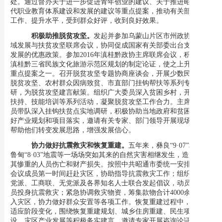
处。通过督办关于进一步促进青年创业的建议、关于推进昭通市现
代职业教育体系建设和发展的建议等重点提案，推动有关部门改进
工作、提升水平，受到群众好评，收到良好效果。
积极助推脱贫攻坚。
发起并参加乌蒙山片区市州政协助推区
域发展与扶贫攻坚联席会议，协同促成国家有关部委出台支持片区
发展的优惠政策。参加
2016
年滇桂黔政协主席联席会议，积极参与
滇桂黔三省民族文化旅游示范区规划的制定论证，使之上升为国家
重点提案之一。召开脱贫攻坚专题协商座谈会，开展少数民族地区
脱贫攻坚、农村群众因病致贫、市直部门挂钩帮扶等系列专题调
研，为脱贫攻坚建言献策。组织广大委员深入贫困乡村，开展产业
扶持、技能培训等系列活动，凝聚脱贫攻坚工作合力。主席会议成
员带队深入挂钩扶贫点实地调研，积极协助当地政府和贫困群众抓
好产业规划和项目落实，邀请有关专家、部门领导开展现场指导，
帮助他们转变发展思路，增强发展信心。
协力做好抗震救灾和恢复重建。
五年来，彝良
“
9·07
”地震、
鲁甸“
8·03
”地震等一场场突如其来的自然灾害相继发生，造成了极
其惨重的人员伤亡和财产损失。按照中共昭通市委统一安排，主席
会议成员第一时间赶赴灾区，协助指导抗震救灾工作；组织各民主
党派、工商联、无党派及各界知名人士联合发起倡议，动员各界委
员投身抗震救灾；紧急协调救灾物资，筹集款物合计
4000余
万元投
入灾区，协力做好群众安置等各项工作。恢复重建过程中，常委会
适应阶段变化，围绕恢复重建规划、城乡住房重建、民生项目建
设、灾区产业发展等积极务实建言，邀请专家开展咨询论证，组织