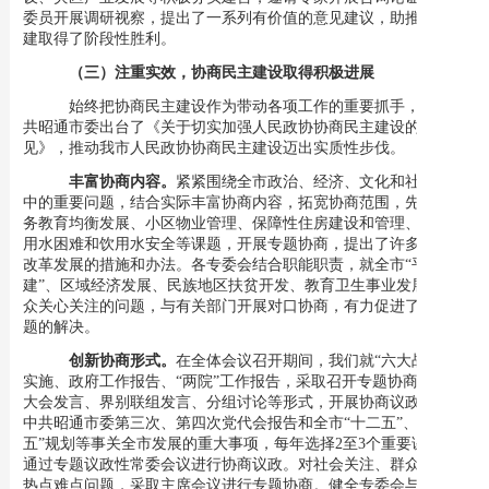
委员开展调研视察，提出了一系列有价值的意见建议，助推恢复重
建取得了阶段性胜利。
（三）注重实效，协商民主建设取得积极进展
始终把协商民主建设作为带动各项工作的重要抓手，协助中
共昭通市委出台了《关于切实加强人民政协协商民主建设的意
见》，推动我市人民政协协商民主建设迈出实质性步伐。
丰富协商内容。
紧紧围绕全市政治、经济、文化和社会生活
中的重要问题，结合实际丰富协商内容，拓宽协商范围，先后就义
务教育均衡发展、小区物业管理、保障性住房建设和管理、农村饮
用水困难和饮用水安全等课题，开展专题协商，提出了许多有利于
改革发展的措施和办法。各专委会结合职能职责，就全市
“平安创
建”、区域经济发展、民族地区扶贫开发、教育卫生事业发展等群
众关心关注的问题，与有关部门开展对口协商，有力促进了相关问
题的解决。
创新协商形式。
在全体会议召开期间，我们就
“六大战略”的
实施、政府工作报告、“两院”工作报告，采取召开专题协商会议、
大会发言、界别联组发言、分组讨论等形式，开展协商议政。围绕
中共昭通市委第三次、第四次党代会报告和全市“十二五”、“十三
五”规划等事关全市发展的重大事项，每年
选
择
2至3个
重要课题，
通过专题议政性常委会议进行协商议政。
对社会关注、群众关心的
热点难点问题，采取主席会议进行专题协商。
健全专委会与职能部