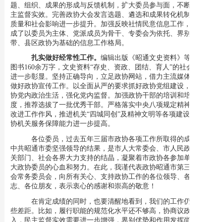
题、组织、成果的形成与反馈机制，扩大委员参与面，不断增强民
主监督实效。完善政协大会发言选题、遴选和成果转化机制，发言
质量和社会影响进一步提升。加强反映社情民意信息工作，初步形
成了以委员为主体、党派成员为骨干、专委会为依托、界别为纽
带、县区政协为基础的信息工作格局。
扎实做好经常性工作。
编辑出版《昭通文史资料》等文史类
图书
160
余
万字，文史资料
“存史、资政、团结、育人”的社会功能
进一步彰显。坚持正确导向，立足政协网站，借力主流媒体，切实
做好政协宣传工作。以全面从严的要求抓好政协党组建设，严肃政
协党内政治生活，强化党内监督。加强政协干部的培训和培养力
度，推荐选拔了一批优秀干部。严格落实中央八项规定精神，持续
改进工作作风，推进机关“四城同创”及精神文明等各项建设，市政
协机关服务保障能力进一步提高。
各位委员，过去五年三届市政协各项工作所取得的成绩，是
中共昭通市委坚强领导的结果，是市人大常委会、市人民政府和有
关部门、社会各界大力支持的结晶，凝聚着市政协各参加单位、广
大政协委员的心血和努力。在此，我谨代表政协昭通市第三届委员
会常务委员会，向所有关心、支持政协工作的各位领导、各位同
志、各位朋友，表示衷心的感谢和崇高的敬意！
在肯定成绩的同时，也要清醒地看到，我们的工作仍存在一
些差距。比如，履行职能的规范化水平还不够高，协商议政不够深
入，民主监督实效需要进一步增强，界别优势和作用发挥尚不充