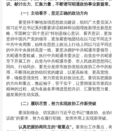
识、献计出力、汇集力量，不断谱写昭通政协事业新篇章。
（一）主动看齐，坚定正确的政治方向
要坚持不懈地加强思想政治建设，组织广大委员
深入学习贯
彻习近平总书记系列重要讲话精神和治国理政新理念新思想新战
略，
牢固树立
“四个意识”特别是核心意识、看齐意识，更加自觉地
坚持中国共产党的领导，更加紧密地团结在以习近平同志为核心的
中共中央周围，
始终在思想上政治上行动上同以习近平同志为核心
的中共中央保持高度一致。要坚决拥护中共昭通市委领导，维护中
共昭通市委权威，执行中共昭通市委
决定，
自觉在中共昭通市委领
导下开展工作，
自觉与
中共昭通
市委
、市人民政府
思想同心、目标
同向、
行动
同步
。要充分发挥市政协党组在政协工作中的核心作
用，不断强化政协组织党的建设，以更高标准、更高觉悟、更高境
界，锤炼坚强党性，努力营造良好政治生态。要切实把握政协工作
的方向和重点，撸起袖子，苦干实干，让贯彻落实市第四次党代会
精神的过程，成为各族各界增进思想共识、汇聚智慧力量、推动跨
越发展的生动实践。
（二）履职尽责，努力实现政协工作新突破
要深刻领会、切实践行习近平总书记
“懂政协、会协商、善
议政”的要求，努力在履行职能、发挥作用上实现新突破。
认真把握协商民主的
“着重点”。
要突出工作重点，将重大发