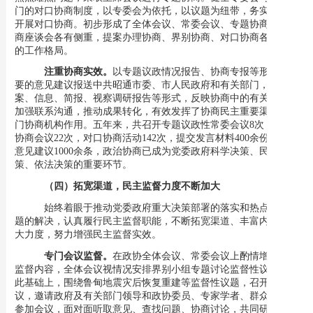
门的对口协商制度，以专委会为依托，以议题为纽带，务实有效地
开展对口协商。初步形成了全体会议、常委会议、专题协商会、协
商座谈会各有侧重，提案办理协商、界别协商、对口协商各具特色
的工作格局。
注重协商实效。
以专题议政情况报告、协商专报等形式将重
要的意见建议报送中共昭通市委、市人民政府和有关部门，以提
案、信息、简报、视察调研报告等形式，反映协商中的有关问题，
加强联系沟通，推动成果转化，有效发挥了协商民主重要渠道和专
门协商机构作用。五年来，共召开专题议政性常委
会议
8次，专题
协商会议22次，对口协商活动142次，提交发言材料400余份，提出
意见建议1000余条，政治协商已成
为党委政府科学决策、民主决
策、依法决策的重要环节。
（四）拓宽渠道
，民主监督
力度不断加大
始终着眼于推动党委政府重大决策部署的落实和热点难点问
题的解决，认真履行民主监督职能，不断拓宽渠道、丰富内容、加
大力度，努力增强民主监督实效。
专门会议监督。
在政协全体会议、常委会议上酌情增加民主
监督内容，全体会议视情况安排界别小组专题讨论监督性议题。在
此基础上，围绕鲁甸地震灾后恢复重建等监督性议题，召开专门会
议，邀请政府及有关部门领导和政协委员、专家学者、群众代表等
参加会议，面对面听取意见、查找问题、协商讨论，共同研究提出