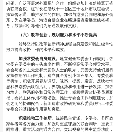
问题。广泛开展对外联系与合作，组织参加川滇黔赣冀五省市州政
协联席会议、红军长征沿线十一省区三十地州市联谊会议，积极发
挥宣传昭通、助推发展的作用。加强与港澳台同胞和海外侨胞的联
系，为在港委员、港澳台侨企业在昭通投资发展牵线搭桥、提供服
务，鼓励和引导他们为昭通发展作贡献。
（六）改革创新，履职能力和水平不断提高
始终坚持以改革创新精神加强自身建设和推进经常性工作，
努力提高政协工作的水平和成效。
加强常委会自身建设。
建立健全常委会工作规则，强化政协
常委在委员中的带头表率作用，不断提高常委会领导水平。密切常
委会与各民主党派和无党派人士的联系，完善支持他们履行职责、
发挥作用的工作机制。建立健全界别小组召集人、专委会联系界别
等机制，积极开展界别调研、视察、提案、发言、反映社情民意信
息和界别委员联谊活动，界别优势和作用进一步发挥。加强委员学
习培训、联系服务和日常管理工作，积极探索政协委员履职新途
径，委员主体作用不断增强。推进专委会工作制度建设，加强专委
会之间的协调配合，新组建市政协研究室和委员联络工作委员会，
专委会的基础性作用更加突显。
积极推动工作创新。
统筹民主党派、专委会、县区政协和专
家学者等各方面力量，加强对重点课题的联合调研、重要工作的协
同推进、重大活动的通力合作。突出视察的民主监督功能，完善选