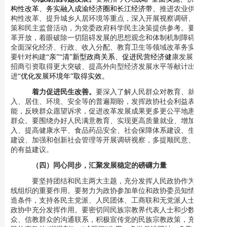
构性改革、务实融入成渝经济圈和长江经济带、
推进农业供给侧结
构性改革、提升城乡人居环境等重点，
深入开展视察调研、建言献
策和民主监督活动，为党委政府科学民主决策提供参考。要坚持改
革开放，着眼破除一切阻碍发展的思想观念和体制机制障碍，围绕
全面深化经济、行政、收入分配、教育卫生等领域改革务实建言；
要针对构建
“亲”“清”新型政商关系、促进民营经济健
康发展、
推动
招商引资取得更大突破、提高外向型经济发展水平等献计出力，促
进
“优化发展环境年”取得实效。
着力促进民生改善。
要
深入了解人民群众对教育、就业、收
入、居住、环境、安全等的普遍期盼，发挥政协社会利益表达功
能，反映群众愿望诉求，促进改革发展成果更多更公平
地
惠及广大
群众。
要围绕办好人民满意教育、实现更高质量就业、增加居民收
入、提高健康水平、食品药品安全、社会保障体系建设、生态文明
建设、加强和创新社会管理等开展调研视察，多提顺民意、解民忧
的有益建议。
（四）同心同步，汇聚发展稳定的磅礴力量
要坚持团结和民主两大主题，
充分发挥人民政协作为统一战
线组织的重要作用。
要努力为政协参加单位和政协委员知情议政创
造条件，支持各民主党派、人民团体、工商联和无党派人士在人民
政协中充分发挥作用。要密切同民族宗教界代表人士和少数民族群
众、信教群众的沟通联系，积极宣传党的民族宗教政策，充分发挥