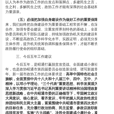
以人为本作为政协工作的出发点和落脚点，多建民生之言，多谋民
生之利，多解民生之忧，政协工作才能有深厚的社会基础和不竭的
力量源泉。
（五）必须把加强自身建设作为做好工作的重要保障。
五年
来，我们始终把自身建设作为重要基础工程常抓不懈，在深化党派
合作、加强专委会建设、注重发挥界别特色的基础上，全面加强政
协委员和机关干部队伍建设，持续加强政协机关党的建设和作风建
设，不断提高政协工作科学化水平。实践证明，必须充分发挥委员
主体作用，提升机关统筹协调和服务保障水平，才能不断夯实人民
政协履行使命的组织基础。
三、今后五年工作建议
今后五年，是昭通打赢脱贫攻坚战、全面建成小康社会的五
年，也是政协昭通市第四届委员会创造新业绩、谱写新篇章的五
年。新一届市政协工作的总体要求是：
高举中国特色社会主义伟大
旗帜，全面贯彻中共十八大和十八届三中、四中、五中、六中全会
精神，以邓小平理论、
“三个代表”重要思想、科学发展观为指导，
深入学习贯彻习近平总书记系列重要讲话精神和治国理政新理念新
思想新战略，在中共昭通市委的正确领导下，牢固树立政治意识、
大局意识、核心意识、看齐意识，牢牢把握人民政协性质定位，坚
持团结和民主两大主题，紧紧围绕中共昭通市委第四次党代会确定
的目标任务，充分履行政治协商、民主监督、参政议政职能，为决
战脱贫攻坚、实施“六大战略”、决胜全面建成小康社会，凝聚共