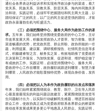
通社会各界表达利益诉求和实现有序政治参与的渠道，着力促进政
党关系、民族关系、宗教关系、阶层关系、海内外同胞关系更加融
洽和谐。实践证明，必须牢牢把握团结和民主两大主题，以坚强的
团结保证广泛的民主，以广泛的民主促进坚强的团结，才能使人民
政协永葆蓬勃生机与旺盛活力。
（三）必须把围绕中心、服务大局作为政协工作的基本要
求。
五年来，我们始终坚持围绕党委政府的中心工作，主动服务全
市改革发展大局，积极发挥政协人才荟萃、智力密集、联系广泛、
渠道畅通的优势，把党政所思、群众所盼、政协所能的一些重大问
题，利用提案、建议案、调研视察报告、社情民意信息等多种形
式，积极建睿智之言、献务实之策，有效地助推了党委政府科学民
主决策和工作落实，为加快发展、促进和谐、维护稳定做了大量富
有成效的工作。实践证明，必须坚持围绕中心、服务大局，做到党
委政府中心工作在哪里，政协履职就跟进到哪里，智慧力量就汇集
到哪里，人民政协才能彰显独特优势，体现自身价值，发挥应有作
用。
（四）必须把以人为本作为政协履职的出发点和落脚点。
五
年来，我们始终紧紧围绕就业、教育、医疗、卫生等人民群众最关
心最直接最现实的利益问题议政建言，紧紧围绕脱贫攻坚等重大民
生问题献计出力，以实际行动破解民生难题，增进百姓福祉，做好
群众工作，使政协真正成为党委政府联系各界群众的桥梁和纽带，
推动改革发展成果更多更公平地惠及人民群众。实践证明，必须把